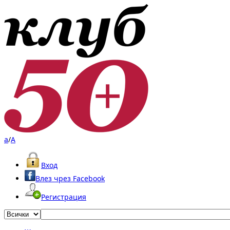
a
/
A
Вход
Влез чрез Facebook
Регистрация