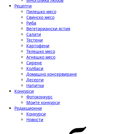
Многолика любов
Рецепти
Пилешко месо
Свинско месо
Риба
Вегетариански ястия
Салати
Тестени
Картофени
Телешко месо
Агнешко месо
Сирене
Колбаси
Домашно консервиране
Десерти
Напитки
Конкурси
Фотоконкурс
Моите конкурси
Редакционни
Конкурси
Новости