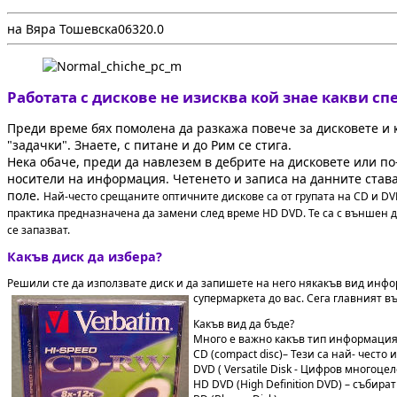
на Вяра Тошевска
0
632
0.0
Работата с дискове не изисква кой знае какви с
Преди време бях помолена да разкажа повече за дисковете и ка
"задачки". Знаете, с питане и до Рим се стига.
Нека обаче, преди да навлезем в дебрите на дисковете или по
носители на информация. Четенето и записа на данните став
поле.
Най-често срещаните оптичните дискове са от групата на CD и DVD. 
практика предназначена да замени след време HD DVD. Te са с външен д
се запазват.
Какъв диск да избера?
Решили сте да използвате диск и да запишете на него някакъв вид информ
супермаркета до вас. Сега главният въ
Какъв вид да бъде?
Много е важно какъв тип информация ,
CD (compact disc)– Тези са най- често
DVD ( Versatile Disk - Цифров многоц
HD DVD (High Definition DVD) – събир