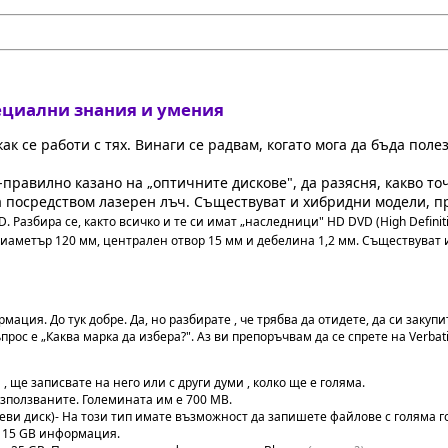
пециални знания и умения
к се работи с тях. Винаги се радвам, когато мога да бъда поле
-правилно казано на „оптичните дискове", да разясня, какво т
а посредством лазерен лъч. Съществуват и хибридни модели, пр
Разбира се, както всичко и те си имат „наследници" HD DVD (High Definitio
иаметър 120 мм, централен отвор 15 мм и дебелина 1,2 мм. Съществуват 
ация. До тук добре. Да, но разбирате , че трябва да отидете, да си закупи
прос е „Каква марка да избера?". Аз ви препоръчвам да се спрете на
Verba
 ще записвате на него или с други думи , колко ще е голяма.
 използваните. Големината им е 700 MB.
елеви диск)- На този тип имате възможност да запишете файлове с голяма 
ат 15 GB информация.