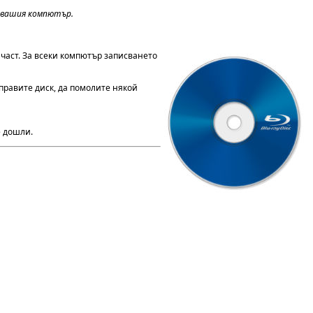
в вашия компютър.
 част. За всеки компютър записването
аправите диск, да помолите някой
е дошли.