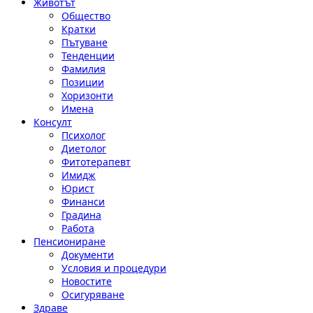
Животът
Общество
Кратки
Пътуване
Тенденции
Фамилия
Позиции
Хоризонти
Имена
Консулт
Психолог
Диетолог
Фитотерапевт
Имидж
Юрист
Финанси
Градина
Работа
Пенсиониране
Документи
Условия и процедури
Новостите
Осигуряване
Здраве