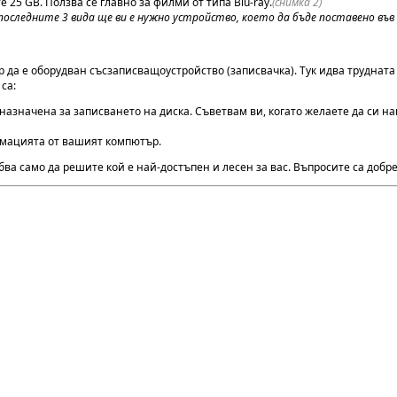
те 25 GB. Ползва се главно за филми от типа Blu-ray.
(снимка 2)
последните 3 вида ще ви е нужно устройство, което да бъде поставено въ
 да е оборудван със
записващоустройство (записвачка). Тук идва трудната
са:
дназначена за записването на диска. Съветвам ви, когато желаете да си н
рмацията от вашият компютър.
ябва само да решите кой е най-достъпен и лесен за вас. Въпросите са добр