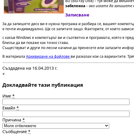
BD (Blu-ray Disk) – тук може да вмъкне
забележка
–
ако искате да запишете 
Записване
За да запишете диск ви е нужна програма и разбира се, вашият компютър
е почти индивидуално. Ще се запитате защо. Факторите, от които зависи 
с какъв Windows е компютърът ви и съответно и програмата, която е пре
близък да ви покаже как точно става.
Съществуват и други по-лесни начини да пренесете или запазите инфо
В материала
Архивиране на файлове
ви разказах кои са вариантите. Тр
Създадена на 16.04.2013 г.
×
Докладвайте тази публикация
Име
*
Емайл
*
Причина
*
Съобщение
*