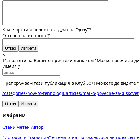
Коя е противоположната дума на "долу"?
Отговор на въпроса
*
Отказ
×
Изпратете на Вашите приятели линк към "Малко повече за дис
Имейл
*
Препоръчвам тази публикация в Клуб 50+! Можете да видите "М
/categories/how-to-tehnologii/articles/malko-poveche-za-diskovet
Отказ
Изпрати
Избрани
Стани Четен Автор
"История и Традиции" е темата на фотоконкурса ни през сеп