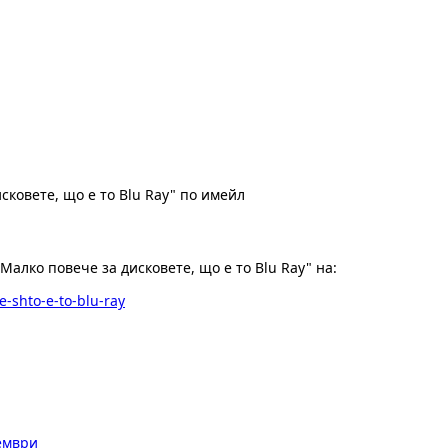
ковете, що е то Blu Ray" по имейл
алко повече за дисковете, що е то Blu Ray" на:
e-shto-e-to-blu-ray
тември