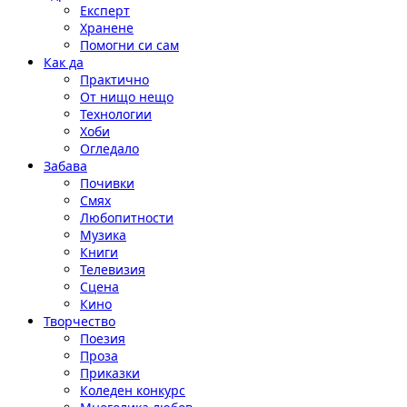
Експерт
Хранене
Помогни си сам
Как да
Практично
От нищо нещо
Технологии
Хоби
Огледало
Забава
Почивки
Смях
Любопитности
Музика
Книги
Телевизия
Сцена
Кино
Творчество
Поезия
Проза
Приказки
Коледен конкурс