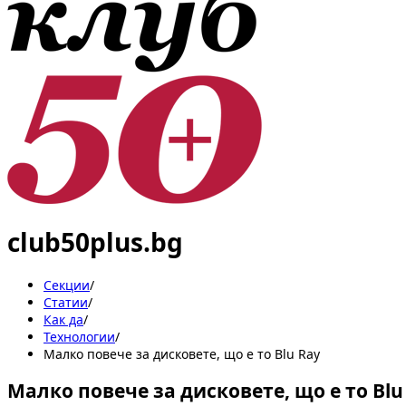
club50plus.bg
Секции
/
Статии
/
Как да
/
Технологии
/
Малко повече за дисковете, що е то Blu Ray
Малко повече за дисковете, що е то Blu