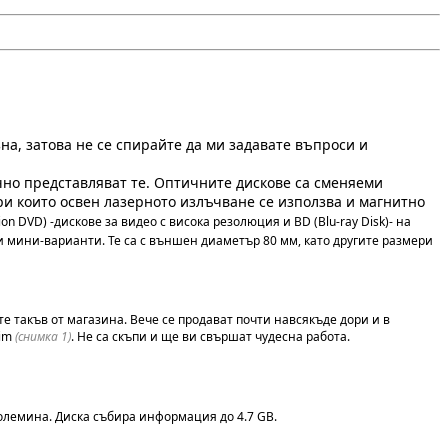
зна, затова не се спирайте да ми задавате въпроси и
очно представляват те. Оптичните дискове са сменяеми
и които освен лазерното излъчване се използва и магнитно
n DVD) -дискове за видео с висока резолюция и BD (Blu-ray Disk)- на
и мини-варианти. Те са с външен диаметър 80 мм, като другите размери
те такъв от магазина. Вече се продават почти навсякъде дори и в
tim
(снимка 1)
. Не са скъпи и ще ви свършат чудесна работа.
големина. Диска събира информация до 4.7 GB.