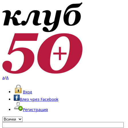
a
/
A
Вход
Влез чрез Facebook
Регистрация