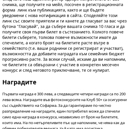
снимка, ще получите на мейл, посочен в регистрационната
форма линк към публикацията, както и ще бъдете
уведомени с нова нотификация в сайта. Споделяйте този
линк със своите приятели и ги канете да гласуват за вас чрез
бутона "Гласувай", за да събере вашата снимка 10 гласа и да
получите своя първи билет в състезанието. Колкото повече
билети съберете, толкова повече възможности имате да
спечелите, а когато броят на билетите расте вътре в
семейството (т.е. ваши роднини се регистрират и участват),
възможността да добавите наградата към семейния бюджет
прогресивно расте. За всеки случай, искаме да ви напомним,
че билетите са обвързани с участие в конкретен месечен
конкурс и след неговото приключване, те се нулират.
Наградите
Първата награда е 300 лева, а следващите четири награди са по 200
лева всяка. Наградите във фотоконкурсите на Клуб 50+ са осигурени
със съдействието на Софарма. За да гарантираме по-честно
разпределение на наградите, един потребител може да спечели
само една награда в конкурса, независимо от броя на билетите,
които има. На по-нетърпеливите пък ще напомним, че няма как да
обявим победителите веднага, тъй като има логистика,