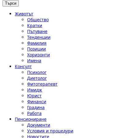
Животът
Общество
Кратки
Пътуване
Тенденции
Фамилия
Позиции
Хоризонти
Имена
Консулт
Психолог
Диетолог
Фитотерапевт
Имидж
Юрист
Финанси
Градина
Работа
Пенсиониране
Документи
Условия и процедури
Новостите