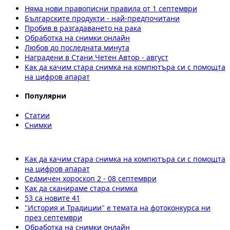
Няма нови правописни правила от 1 септември
Българските продукти - най-предпочитани
Пробив в разгадаването на рака
Обработка на снимки онлайн
Любов до последната минута
Наградени в Стани Четен Автор - август
Как да качим стара снимка на компютъра си с помощта
на цифров апарат
Популярни
Статии
Снимки
Как да качим стара снимка на компютъра си с помощта
на цифров апарат
Седмичен хороскоп 2 - 08 септември
Как да сканираме стара снимка
53 са новите 41
"История и Традиции" е темата на фотоконкурса ни
през септември
Обработка на снимки онлайн