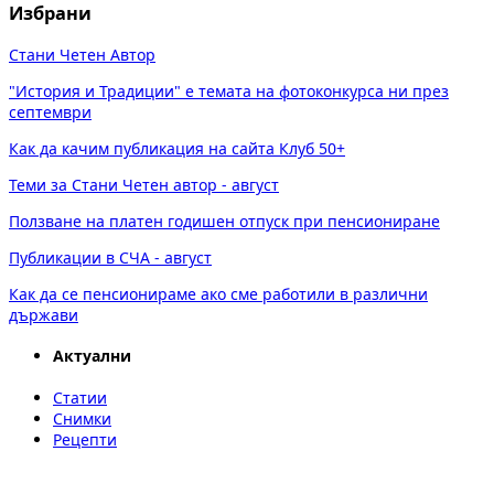
Избрани
Стани Четен Автор
"История и Традиции" е темата на фотоконкурса ни през
септември
Как да качим публикация на сайта Клуб 50+
Теми за Стани Четен автор - август
Ползване на платен годишен отпуск при пенсиониране
Публикации в СЧА - август
Как да се пенсионираме ако сме работили в различни
държави
Актуални
Статии
Снимки
Рецепти