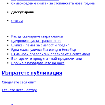
Симеоновден е считан за стопанската нова година
Дискутирани
Статии
Как да сканираме стара снимка
Цифровизацията - разяснения
Шипка - памет за смелост и подвиг
Една малка уличка без изход в Несебър
Няма нови правописни правила от 1 септември
Българските продукти - най-предпочитани
Пробив в разгадаването на рака
Изпратете публикация
Споделете своя опит.
Станете четен автор!