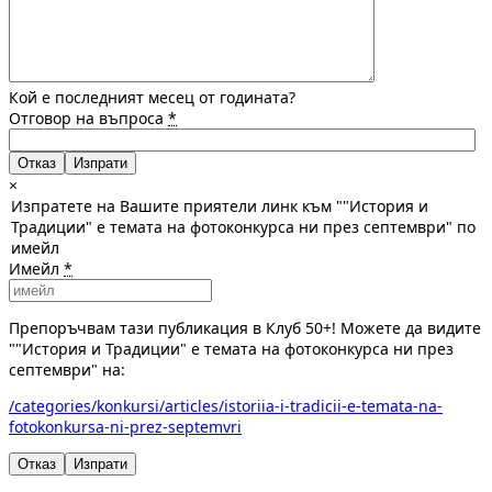
Кой е последният месец от годината?
Отговор на въпроса
*
Отказ
×
Изпратете на Вашите приятели линк към ""История и
Традиции" е темата на фотоконкурса ни през септември" по
имейл
Имейл
*
Препоръчвам тази публикация в Клуб 50+! Можете да видите
""История и Традиции" е темата на фотоконкурса ни през
септември" на:
/categories/konkursi/articles/istoriia-i-tradicii-e-temata-na-
fotokonkursa-ni-prez-septemvri
Отказ
Изпрати