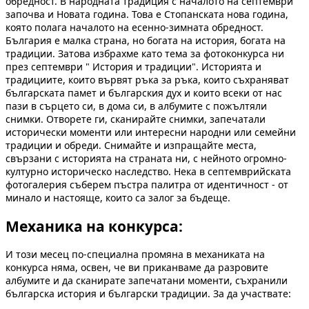
обредност. В народната традиция с началото на септември
започва и Новата година. Това е Стопанската нова година,
която полага началото на есенно-зимната обредност.
България е малка страна, но богата на история, богата на
традиции. Затова избрахме като тема за фотоконкурса ни
през септември " История и традиции". Историята и
традициите, които вървят ръка за ръка, които съхраняват
българската памет и българския дух и които всеки от нас
пази в сърцето си, в дома си, в албумите с пожълтяли
снимки. Отворете ги, сканирайте снимки, запечатали
исторически моменти или интересни народни или семейни
традиции и обреди. Снимайте и изпращайте места,
свързани с историята на страната ни, с нейното огромно-
културно историческо наследство. Нека в септемврийската
фотогалерия съберем пъстра палитра от идентичност - от
минало и настояще, които са залог за бъдеще.
Механика на конкурса:
И този месец по-специална промяна в механиката на
конкурса няма, освен, че ви приканваме да разровите
албумите и да сканирате запечатани моменти, съхранили
българска история и български традиции. За да участвате: