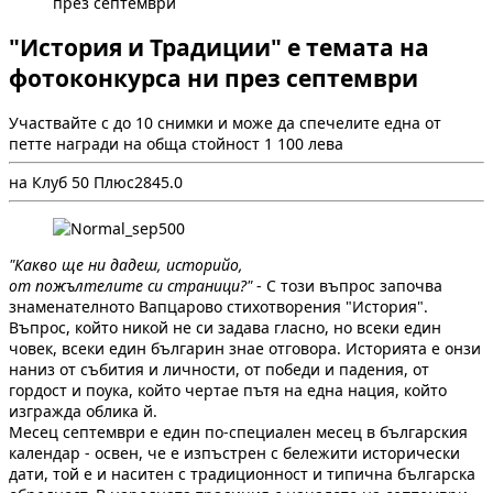
през септември
"История и Традиции" е темата на
фотоконкурса ни през септември
Участвайте с до 10 снимки и може да спечелите една от
петте награди на обща стойност 1 100 лева
на Клуб 50 Плюс
284
5.0
"Какво ще ни дадеш, историйо,
от пожълтелите си страници?"
- С този въпрос започва
знаменателното Вапцарово стихотворения "История".
Въпрос, който никой не си задава гласно, но всеки един
човек, всеки един българин знае отговора. Историята е онзи
наниз от събития и личности, от победи и падения, от
гордост и поука, който чертае пътя на една нация, който
изгражда облика й.
Месец септември е един по-специален месец в българския
календар - освен, че е изпъстрен с бележити исторически
дати, той е и наситен с традиционност и типична българска