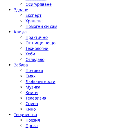
Осигуряване
Здраве
Експерт
Хранене
Помогни си сам
Как да
Практично
От нищо нещо
Технологии
Хоби
Огледало
Забава
Почивки
Смях
Любопитности
Музика
Книги
Телевизия
Сцена
Кино
Творчество
Поезия
Проза