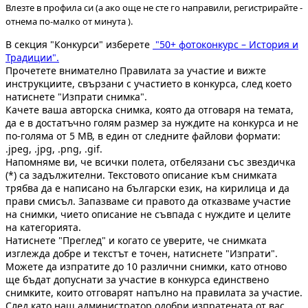
Влезте в профила си (а ако още не сте го направили, регистрирайте -
отнема по-малко от минута ).
В секция "Конкурси" изберете
"50+ фотоконкурс – История и
Традиции".
Прочетете внимателно Правилата за участие и вижте
инструкциите, свързани с участието в конкурса, след което
натиснете "Изпрати снимка".
Качете ваша авторска снимка, която да отговаря на темата,
да е в достатъчно голям размер за нуждите на конкурса и не
по-голяма от 5 МВ, в един от следните файлови формати:
.jpeg, .jpg, .png, .gif.
Напомняме ви, че всички полета, отбелязани със звездичка
(*) са задължителни. Текстовото описание към снимката
трябва да е написано на български език, на кирилица и да
прави смисъл. Запазваме си правото да отказваме участие
на снимки, чието описание не съвпада с нуждите и целите
на категорията.
Натиснете "Преглед" и когато се уверите, че снимката
изглежда добре и текстът е точен, натиснете "Изпрати".
Можете да изпратите до 10 различни снимки, като отново
ще бъдат допуснати за участие в конкурса единствено
снимките, които отговарят напълно на правилата за участие.
След като наш администратор одобри изпратената от вас