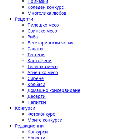
Приказки
Коледен конкурс
Многолика любов
Рецепти
Пилешко месо
Свинско месо
Риба
Вегетариански ястия
Салати
Тестени
Картофени
Телешко месо
Агнешко месо
Сирене
Колбаси
Домашно консервиране
Десерти
Напитки
Конкурси
Фотоконкурс
Моите конкурси
Редакционни
Конкурси
Новости