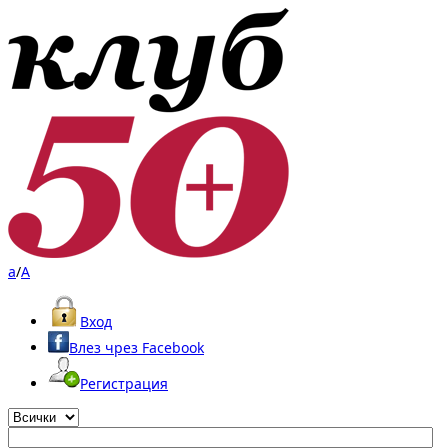
a
/
A
Вход
Влез чрез Facebook
Регистрация