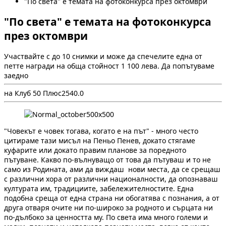
"По света" е темата на фотоконкурса през октомври
"По света" е темата на фотоконкурса
през октомври
Участвайте с до 10 снимки и може да спечелите една от
петте награди на обща стойност 1 100 лева. Да попътуваме
заедно
на Клуб 50 Плюс
254
0.0
"Човекът е човек тогава, когато е на път" - много често
цитираме тази мисъл на Пеньо Пенев, докато стягаме
куфарите или докато правим планове за поредното
пътуване. Какво по-вълнуващо от това да пътуваш и то не
само из Родината, ами да виждаш нови места, да се срещаш
с различни хора от различни националности, да опознаваш
културата им, традициите, забележителностите. Една
подобна среща от една страна ни обогатява с познания, а от
друга отваря очите ни по-широко за родното и сърцата ни
по-дълбоко за ценността му. По света има много големи и