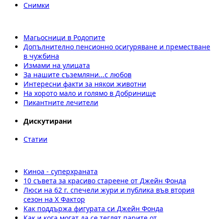
Снимки
Магьосници в Родопите
Допълнително пенсионно осигуряване и преместване
в чужбина
Измами на улицата
За нашите съземляни...с любов
Интересни факти за някои животни
На хорото мало и голямо в Добринище
Пикантните лечители
Дискутирани
Статии
Киноа - суперхраната
10 съвета за красиво стареене от Джейн Фонда
Люси на 62 г. спечели жури и публика във втория
сезон на X Фактор
Как поддържа фигурата си Джейн Фонда
Как и кога могат да се теглят парите от