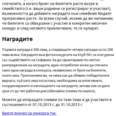
спечелите, а когато броят на билетите расте вътре в
семейството (т.е. ваши роднини се регистрират и участват),
възможността да добавите наградата към семейния бюджет
прогресивно расте. За всеки случай, искаме да ви напомним,
че билетите са обвързани с участие в конкретен месечен
конкурс и след неговото приключване, те се нулират.
Наградите
Първата награда е 300 лева, а следващите четири награди са по 200
лева всяка. Наградите във фотоконкурсите на Клуб 50+ са осигурени
със съдействието на Софарма. За да гарантираме по-честно
разпределение на наградите, един потребител може да спечели
само една награда в конкурса, независимо от броя на билетите,
които има. Припомняме ви, че няма как да обявим победителите
веднага, тъй като има логистика, необходима за изтеглянето,
координирането и изплащането на наградите, затова сме си дали
срок от до пет работни дни (обичайно отнема по-малко).
Можете да изпращате снимки по тази тема и да участвате в
състезанието от 01.10.2013 г. до 31.10.2013 г.
Вижте всичко за конкурса тук.