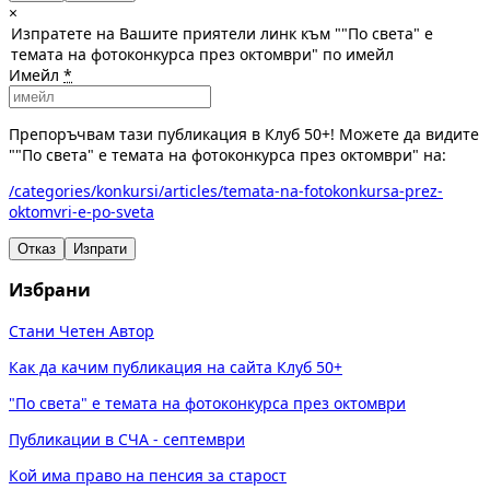
×
Изпратете на Вашите приятели линк към ""По света" е
темата на фотоконкурса през октомври" по имейл
Имейл
*
Препоръчвам тази публикация в Клуб 50+! Можете да видите
""По света" е темата на фотоконкурса през октомври" на:
/categories/konkursi/articles/temata-na-fotokonkursa-prez-
oktomvri-e-po-sveta
Отказ
Изпрати
Избрани
Стани Четен Автор
Как да качим публикация на сайта Клуб 50+
"По света" е темата на фотоконкурса през октомври
Публикации в СЧА - септември
Кой има право на пенсия за старост