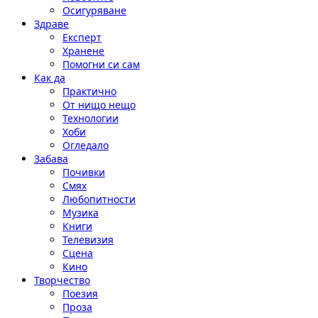
Осигуряване
Здраве
Експерт
Хранене
Помогни си сам
Как да
Практично
От нищо нещо
Технологии
Хоби
Огледало
Забава
Почивки
Смях
Любопитности
Музика
Книги
Телевизия
Сцена
Кино
Творчество
Поезия
Проза