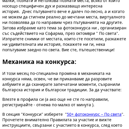
малки, познати и нетолкова познати места, всяко от които
носещо специфичен дух и разказващо интересна
история. Днес пътуването вече е далеч по-лесно, а и когато
не можем да стигнем реално до мечтани места, виртуалното
ни позволява да го направим чрез пътуванията на другите.
Затова избрахме като тема за фотоконкурса ни , организиран
със съдействието на Софарма, през октомври " По света".
Изпратете снимки от местата, които сте посетили, разкажете
ни удивителната им история, покажете ни ги, нека
попътуваме заедно по света. Вие сте, пътешественици!
Механика на конкурса:
И този месец по-специална промяна в механиката на
конкурса няма, освен, че ви приканваме да разровите
албумите и да сканирате запечатани моменти, съхранили
българска история и български традиции. За да участвате:
Влезте в профила си (а ако още не сте го направили,
регистрирайте - отнема по-малко от минута ).
В секция "Конкурси" изберете "
50+ фотоконкурс – По света
".
Прочетете внимателно Правилата за участие и вижте
инструкциите, свързани с участието в конкурса, след което