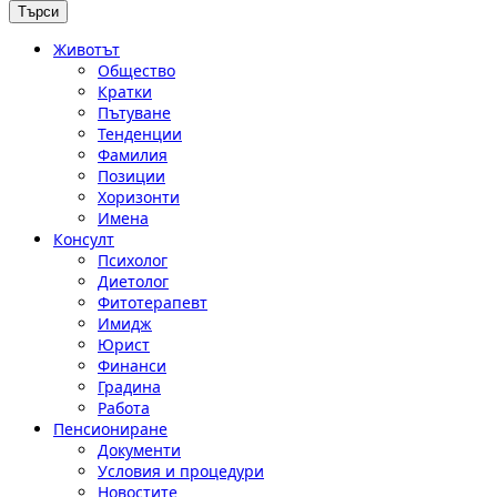
Животът
Общество
Кратки
Пътуване
Тенденции
Фамилия
Позиции
Хоризонти
Имена
Консулт
Психолог
Диетолог
Фитотерапевт
Имидж
Юрист
Финанси
Градина
Работа
Пенсиониране
Документи
Условия и процедури
Новостите