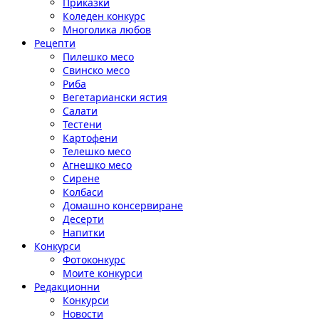
Приказки
Коледен конкурс
Многолика любов
Рецепти
Пилешко месо
Свинско месо
Риба
Вегетариански ястия
Салати
Тестени
Картофени
Телешко месо
Агнешко месо
Сирене
Колбаси
Домашно консервиране
Десерти
Напитки
Конкурси
Фотоконкурс
Моите конкурси
Редакционни
Конкурси
Новости