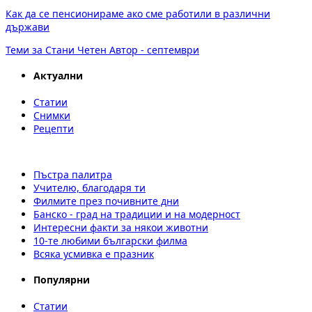
Как да се пенсионираме ако сме работили в различни
държави
Теми за Стани Четен Автор - септември
Актуални
Статии
Снимки
Рецепти
Пъстра палитра
Учителю, благодаря ти
Филмите през почивните дни
Банско - град на традиции и на модерност
Интересни факти за някои животни
10-те любими български филма
Всяка усмивка е празник
Популярни
Статии