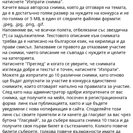
натиснете "Изпрати снимка".
Качете ваша авторска снимка, която да отговаря на темата,
да е в достатъчно голям размер за нуждите на конкурса и не
по-голяма от 5 МВ, в един от следните файлови формати:
.jpeg, .jpg, .png, .gif.
Напомняме ви, че всички полета, отбелязани със звездичка
(*) са задължителни. Текстовото описание към снимката
трябва да е написано на български език, на кирилица и да
прави смисъл. Запазваме си правото да отказваме участие
на снимки, чието описание не съвпада с нуждите и целите
на категорията.
Натиснете "Преглед" и когато се уверите, че снимката
изглежда добре и текстът е точен, натиснете "Изпрати".
Можете да изпратите до 10 различни снимки, като отново
ще бъдат допуснати за участие в конкурса единствено
снимките, които отговарят напълно на правилата за участие.
След като наш администратор одобри изпратената от вас
снимка, ще получите на мейл, посочен в регистрационната
форма линк към публикацията, както и ще бъдете
уведомени с нова нотификация в сайта. Споделяйте този
линк със своите приятели и ги канете да гласуват за вас чрез
бутона "Гласувай", за да събере вашата снимка 10 гласа и да
получите своя първи билет в състезанието. Колкото повече
билети съберете, толкова повече възможности имате да