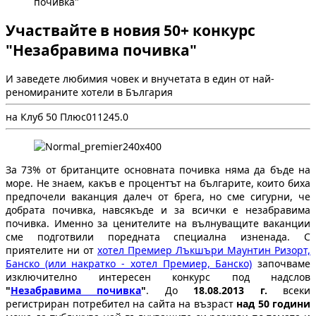
почивка"
Участвайте в новия 50+ конкурс
"Незабравима почивка"
И заведете любимия човек и внучетата в един от най-
реномираните хотели в България
на Клуб 50 Плюс
0
1124
5.0
За 73% от британците основната почивка няма да бъде на
море. Не знаем, какъв е процентът на българите, които биха
предпочели ваканция далеч от брега, но сме сигурни, че
добрата почивка, навсякъде и за всички е незабравима
почивка. Именно за ценителите на вълнуващите ваканции
сме подготвили поредната специална изненада. С
приятелите ни от
хотел Премиер Лъкшъри Маунтин Ризорт,
Банско (или накратко - хотел Премиер, Банско)
започваме
изключително интересен конкурс под надслов
"
Незабравима почивка
"
. До
18.08.2013 г.
всеки
регистриран потребител на сайта на възраст
над 50 години