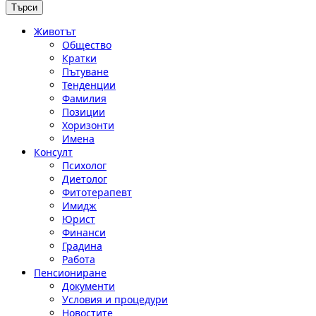
Животът
Общество
Кратки
Пътуване
Тенденции
Фамилия
Позиции
Хоризонти
Имена
Консулт
Психолог
Диетолог
Фитотерапевт
Имидж
Юрист
Финанси
Градина
Работа
Пенсиониране
Документи
Условия и процедури
Новостите