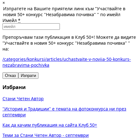
×
Изпратете на Вашите приятели линк към "Участвайте в
новия 50+ конкурс "Незабравима почивка" " по имейл
Имейл
*
Препоръчвам тази публикация в Клуб 50+! Можете да видите
"Участвайте в новия 50+ конкурс "Незабравима почивка" "
на:
/categories/konkursi/articles/uchastvaite-v-noviia-50-konkurs-
nezabravima-pochivka
Отказ
Изпрати
Избрани
Стани Четен Автор
"История и Традиции" е темата на фотоконкурса ни през
септември
Как да качим публикация на сайта Клуб 50+
Теми за Стани Четен Автор - септември