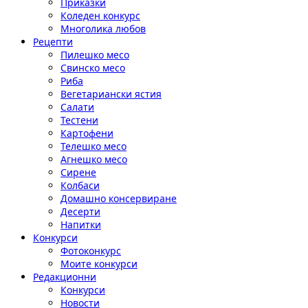
Приказки
Коледен конкурс
Многолика любов
Рецепти
Пилешко месо
Свинско месо
Риба
Вегетариански ястия
Салати
Тестени
Картофени
Телешко месо
Агнешко месо
Сирене
Колбаси
Домашно консервиране
Десерти
Напитки
Конкурси
Фотоконкурс
Моите конкурси
Редакционни
Конкурси
Новости