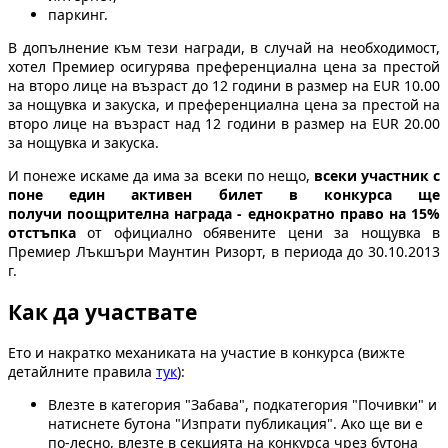
паркинг.
В допълнение към тези награди, в случай на необходимост,
хотел Премиер осигурява преференциална цена за престой
на второ лице на възраст до 12 години в размер на EUR 10.00
за нощувка и закуска, и преференциална цена за престой на
второ лице на възраст над 12 години в размер на EUR 20.00
за нощувка и закуска.
И понеже искаме да има за всеки по нещо,
всеки участник с
поне един активен билет
в конкурса ще
получи поощрителна награда - еднократно право на 15%
отстъпка
от официално обявените цени за нощувка в
Премиер Лъкшъри Маунтин Ризорт, в периода до 30.10.2013
г.
Как да участвате
Ето и накратко механиката на участие в конкурса (вижте
детайлните правила
тук
):
Влезте в категория "Забава", подкатегория "Почивки" и
натиснете бутона "Изпрати публикация". Ако ще ви е
по-лесно, влезте в секцията на конкурса чрез бутона