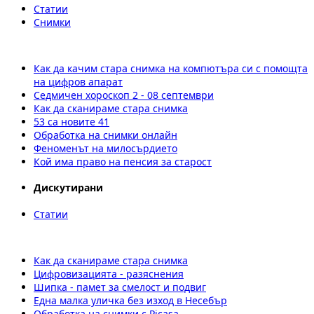
Статии
Снимки
Как да качим стара снимка на компютъра си с помощта
на цифров апарат
Седмичен хороскоп 2 - 08 септември
Как да сканираме стара снимка
53 са новите 41
Обработка на снимки онлайн
Феноменът на милосърдието
Кой има право на пенсия за старост
Дискутирани
Статии
Как да сканираме стара снимка
Цифровизацията - разяснения
Шипка - памет за смелост и подвиг
Една малка уличка без изход в Несебър
Обработка на снимки с Picasa