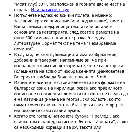
"Моят Клуб 50+", разположен в горната дясна част на
екрана.
Или натиснете тук
.
Попълнете надлежно всички полета, а именно:
заглавие, кратко описание (или подзаглавие), качете
Ваша снимка (подкрепяща текста) или оставете
основната за категорията, след което в рамките на
поне 500 символа напишете разказ/есе/друг
литературен формат текст на тема "Незабравима
почивка".
В случай, че към публикацията има изображения,
добавени в “Галерия”, напомняме ви, че при
изпращането им вие декларирате, че те са авторски.
Големината на всяко от изображенията (файловете) в
Галерията трябва да бъде не повече от 5 mb.
Изпишете всички текстови елементи във формата на
български език, на кирилица, освен ако правилното
изписване на отделни елементи от текста не следва да
е на латиница (имена на географски области, които
нямат точен еквивалент на български език, и др.). Не
използвайте само главни букви.
Когато сте готови, натиснете бутона "Преглед", ако
всичко там е наред, натиснете бутона "Изпрати", а ако
са необходими корекции върху текста или