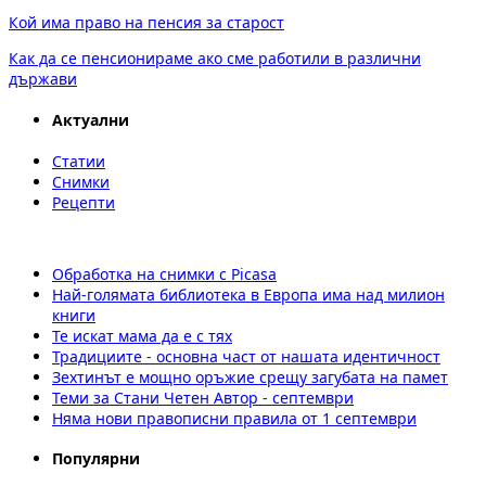
Кой има право на пенсия за старост
Как да се пенсионираме ако сме работили в различни
държави
Актуални
Статии
Снимки
Рецепти
Обработка на снимки с Picasa
Най-голямата библиотека в Европа има над милион
книги
Те искат мама да е с тях
Традициите - основна част от нашата идентичност
Зехтинът е мощно оръжие срещу загубата на памет
Теми за Стани Четен Автор - септември
Няма нови правописни правила от 1 септември
Популярни