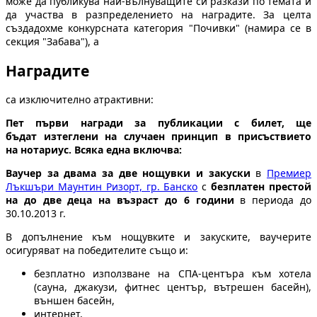
може да публикува най-вълнуващите си разкази по темата и
да участва в разпределението на наградите. За целта
създадохме конкурсната категория "Почивки" (намира се в
секция "Забава"), а
Наградите
са изключително атрактивни:
Пет първи награди за публикации с билет, ще
бъдат изтеглени на случаен принцип в присъствието
на нотариус. Всяка една включва:
Ваучер за двама за две нощувки и закуски
в
Премиер
Лъкшъри Маунтин Ризорт, гр. Банско
с
безплатен престой
на до две деца на възраст до 6 години
в периода до
30.10.2013 г.
В допълнение към нощувките и закуските, ваучерите
осигуряват на победителите също и:
безплатно използване на СПА-центъра към хотела
(сауна, джакузи, фитнес център, вътрешен басейн),
външен басейн,
интернет,