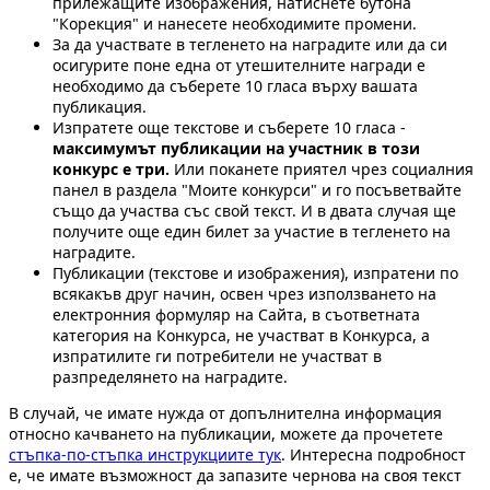
прилежащите изображения, натиснете бутона
"Корекция" и нанесете необходимите промени.
За да участвате в тегленето на наградите или да си
осигурите поне една от утешителните награди е
необходимо да съберете 10 гласа върху вашата
публикация.
Изпратете още текстове и съберете 10 гласа -
максимумът публикации на участник в този
конкурс е три.
Или поканете приятел чрез социалния
панел в раздела "Моите конкурси" и го посъветвайте
също да участва със свой текст. И в двата случая ще
получите още един билет за участие в тегленето на
наградите.
Публикации (текстове и изображения), изпратени по
всякакъв друг начин, освен чрез използването на
електронния формуляр на Сайта, в съответната
категория на Конкурса, не участват в Конкурса, а
изпратилите ги потребители не участват в
разпределянето на наградите.
В случай, че имате нужда от допълнителна информация
относно качването на публикации, можете да прочетете
стъпка-по-стъпка инструкциите тук
. Интересна подробност
е, че имате възможност да запазите чернова на своя текст