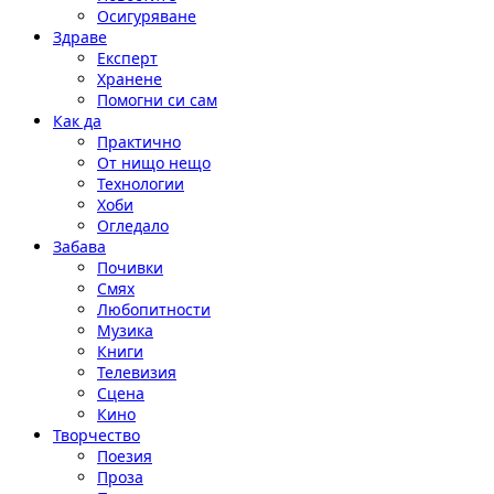
Осигуряване
Здраве
Експерт
Хранене
Помогни си сам
Как да
Практично
От нищо нещо
Технологии
Хоби
Огледало
Забава
Почивки
Смях
Любопитности
Музика
Книги
Телевизия
Сцена
Кино
Творчество
Поезия
Проза