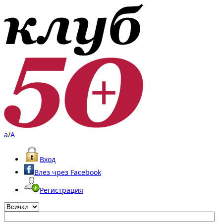
a
/
A
Вход
Влез чрез Facebook
Регистрация