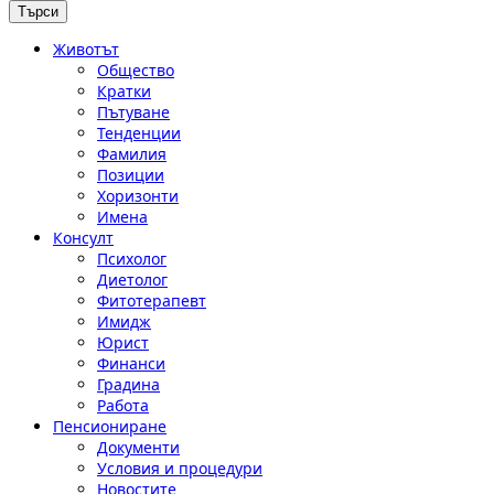
Животът
Общество
Кратки
Пътуване
Тенденции
Фамилия
Позиции
Хоризонти
Имена
Консулт
Психолог
Диетолог
Фитотерапевт
Имидж
Юрист
Финанси
Градина
Работа
Пенсиониране
Документи
Условия и процедури
Новостите