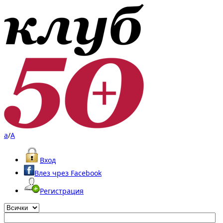
a
/
A
Вход
Влез чрез Facebook
Регистрация