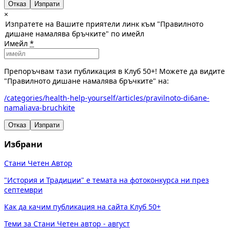
Отказ
×
Изпратете на Вашите приятели линк към "Правилното
дишане намалява бръчките" по имейл
Имейл
*
Препоръчвам тази публикация в Клуб 50+! Можете да видите
"Правилното дишане намалява бръчките" на:
/categories/health-help-yourself/articles/pravilnoto-di6ane-
namaliava-bruchkite
Отказ
Изпрати
Избрани
Стани Четен Автор
"История и Традиции" е темата на фотоконкурса ни през
септември
Как да качим публикация на сайта Клуб 50+
Теми за Стани Четен автор - август