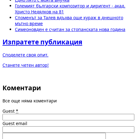
Големият български композитор и диригент - акад.
Христо Недялков на 81
Споменът за Талев вдъхва още кураж в днешното
мътно време
Симеоновден е считан за стопанската нова година
Изпратете публикация
Споделете своя опит.
Станете четен автор!
Коментари
Все още няма коментари
Guest
*
Guest email