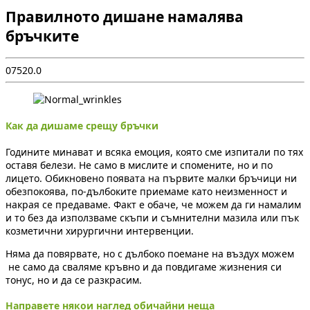
Правилното дишане намалява
бръчките
0
752
0.0
Как да дишаме срещу бръчки
Годините минават и всяка емоция, която сме изпитали по тях
оставя белези. Не само в мислите и спомените, но и по
лицето. Обикновено появата на първите малки бръчици ни
обезпокоява, по-дълбоките приемаме като неизменност и
накрая се предаваме. Факт е обаче, че можем да ги намалим
и то без да използваме скъпи и съмнителни мазила или пък
козметични хирургични интервенции.
Няма да повярвате, но с дълбоко поемане на въздух можем
не само да сваляме кръвно и да повдигаме жизнения си
тонус, но и да се разкрасим.
Направете някои наглед обичайни неща