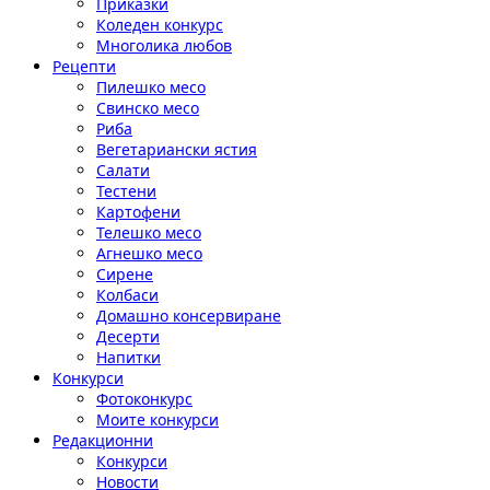
Приказки
Коледен конкурс
Многолика любов
Рецепти
Пилешко месо
Свинско месо
Риба
Вегетариански ястия
Салати
Тестени
Картофени
Телешко месо
Агнешко месо
Сирене
Колбаси
Домашно консервиране
Десерти
Напитки
Конкурси
Фотоконкурс
Моите конкурси
Редакционни
Конкурси
Новости