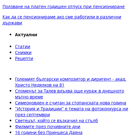
Ползване на платен годишен отпуск при пенсиониране
Как да се пенсионираме ако сме работили в различни
държави
Актуални
Статии
Снимки
Рецепти
Големият български композитор и диригент - акад.
Христо Недялков на 81
Споменът за Талев вдъхва още кураж в днешното
мътно време
Симеоновден е считан за стопанската нова година
"История и Традиции" е темата на фотоконкурса ни
през септември
Светецът, който се възкачил на стълб
Филмите през почивните дни
16 години без Принцеса Даяна