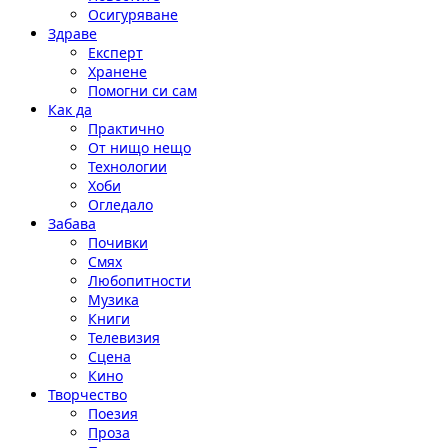
Осигуряване
Здраве
Експерт
Хранене
Помогни си сам
Как да
Практично
От нищо нещо
Технологии
Хоби
Огледало
Забава
Почивки
Смях
Любопитности
Музика
Книги
Телевизия
Сцена
Кино
Творчество
Поезия
Проза