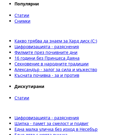
Популярни
Статии
Снимки
Какво трябва да знаем за Хард диск (C:)
Цифровизацията - разяснения
Филмите през почивните дни
16 години без Принцеса Даяна
Секновение в народните традиции
Александър - залог за сила и мъжество
Късната почивка - за и против
Дискутирани
Статии
Цифровизацията - разяснения
Шипка - памет за смелост и подвиг
Една малка уличка без изход в Несебър
Едно лято с моята внучка