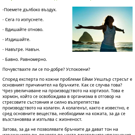
-Поемете дълбоко въздух.
- Сега го изпуснете.
- Вдишайте отново.
- Издишайте.
- Навътре. Навън.
- Бавно. Равномерно.
Почувствахте ли се по-добре? Успокоени?
Според експерта по кожни проблеми Ейми Уешлър стресът е
основният причинител на бръчките. Как се случва това?
Чрез увеличаване на производството на кортизол. Това е
хормон, който се освобождава в организма в отговор на
стресовите състояния и силно възпрепятства
производството на колаген. А колагенът, както е известно, е
сред основните вещества, необходими на кожата, за да се
възстановява и изпълва с жизненост.
Затова, за да не позволявате бръчките да дават тон на
изражението ви, правете по-често дихателните упражнения,