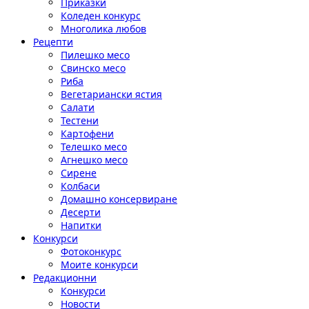
Приказки
Коледен конкурс
Многолика любов
Рецепти
Пилешко месо
Свинско месо
Риба
Вегетариански ястия
Салати
Тестени
Картофени
Телешко месо
Агнешко месо
Сирене
Колбаси
Домашно консервиране
Десерти
Напитки
Конкурси
Фотоконкурс
Моите конкурси
Редакционни
Конкурси
Новости