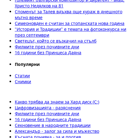
Христо Недялков на 81
Споменът за Талев вдъхва още кураж в днешното
мътно време
Симеоновден е считан за стопанската нова година
"История и Традиции" е темата на фотоконкурса ни
през септември
Светецът, който се възкачил на стълб
Филмите през почивните дни
16 години без Принцеса Даяна
Популярни
Статии
Снимки
Какво трябва да знаем за Хард диск (C:)
Цифровизацията - разяснения
Филмите през почивните дни
16 години без Принцеса Даяна
Секновение в народните традиции
Александър - залог за сила и мъжество
Късната почивка - за и против