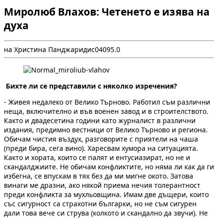
Миролюб Влахов: Четенето е изява на
духа
на Христина Панджаридис
0
409
5.0
Бихте ли се представили с няколко изречения?
- Живея недалеко от Велико Търново. Работил съм различни
неща, включително и във военен завод и в строителството.
Както и двадесетина години като журналист в различни
издания, предимно вестници от Велико Търново и региона.
Обичам чистия въздух, разговорите с приятели на чаша
(преди бира, сега вино). Харесвам хумора на ситуацията.
Както и хората, които се палят и ентусиазират, но не и
скандалджиите. Не обичам конфликтите, но няма ли как да ги
избегна, се впускам в тях без да ми мигне окото. Затова
винаги ме дразни, ако някой приема нечия толерантност
преди конфликта за мухльовщина. Имам две дъщери, които
със сигурност са страхотни българки, но не съм сигурен
дали това вече си струва (колкото и скандално да звучи). Не