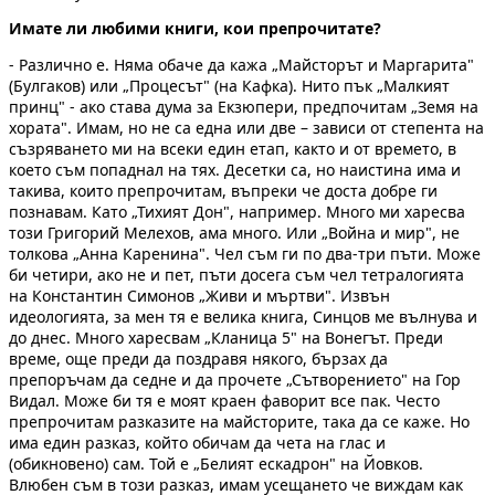
Имате ли любими книги, кои препрочитате?
- Различно е. Няма обаче да кажа „Майсторът и Маргарита"
(Булгаков) или „Процесът" (на Кафка). Нито пък „Малкият
принц" - ако става дума за Екзюпери, предпочитам „Земя на
хората". Имам, но не са една или две – зависи от степента на
съзряването ми на всеки един етап, както и от времето, в
което съм попаднал на тях. Десетки са, но наистина има и
такива, които препрочитам, въпреки че доста добре ги
познавам. Като „Тихият Дон", например. Много ми харесва
този Григорий Мелехов, ама много. Или „Война и мир", не
толкова „Анна Каренина". Чел съм ги по два-три пъти. Може
би четири, ако не и пет, пъти досега съм чел тетралогията
на Константин Симонов „Живи и мъртви". Извън
идеологията, за мен тя е велика книга, Синцов ме вълнува и
до днес. Много харесвам „Кланица 5" на Вонегът. Преди
време, още преди да поздравя някого, бързах да
препоръчам да седне и да прочете „Сътворението" на Гор
Видал. Може би тя е моят краен фаворит все пак. Често
препрочитам разказите на майсторите, така да се каже. Но
има един разказ, който обичам да чета на глас и
(обикновено) сам. Той е „Белият ескадрон" на Йовков.
Влюбен съм в този разказ, имам усещането че виждам как