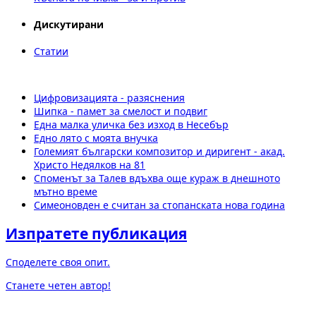
Дискутирани
Статии
Цифровизацията - разяснения
Шипка - памет за смелост и подвиг
Една малка уличка без изход в Несебър
Едно лято с моята внучка
Големият български композитор и диригент - акад.
Христо Недялков на 81
Споменът за Талев вдъхва още кураж в днешното
мътно време
Симеоновден е считан за стопанската нова година
Изпратете публикация
Споделете своя опит.
Станете четен автор!