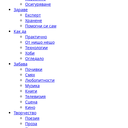
Осигуряване
Здраве
Експерт
Хранене
Помогни си сам
Как да
Практично
От нищо нещо
Технологии
Хоби
Огледало
Забава
Почивки
Смях
Любопитности
Музика
Книги
Телевизия
Сцена
Кино
Творчество
Поезия
Проза