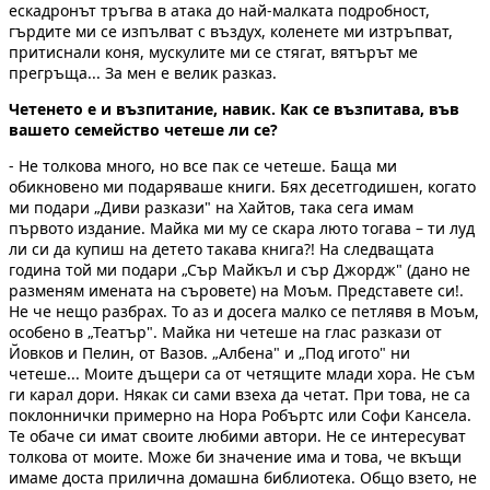
ескадронът тръгва в атака до най-малката подробност,
гърдите ми се изпълват с въздух, коленете ми изтръпват,
притиснали коня, мускулите ми се стягат, вятърът ме
прегръща... За мен е велик разказ.
Четенето е и възпитание, навик. Как се възпитава, във
вашето семейство четеше ли се?
- Не толкова много, но все пак се четеше. Баща ми
обикновено ми подаряваше книги. Бях десетгодишен, когато
ми подари „Диви разкази" на Хайтов, така сега имам
първото издание. Майка ми му се скара люто тогава – ти луд
ли си да купиш на детето такава книга?! На следващата
година той ми подари „Сър Майкъл и сър Джордж" (дано не
разменям имената на съровете) на Моъм. Представете си!.
Не че нещо разбрах. То аз и досега малко се петлявя в Моъм,
особено в „Театър". Майка ни четеше на глас разкази от
Йовков и Пелин, от Вазов. „Албена" и „Под игото" ни
четеше... Моите дъщери са от четящите млади хора. Не съм
ги карал дори. Някак си сами взеха да четат. При това, не са
поклоннички примерно на Нора Робъртс или Софи Кансела.
Те обаче си имат своите любими автори. Не се интересуват
толкова от моите. Може би значение има и това, че вкъщи
имаме доста прилична домашна библиотека. Общо взето, не