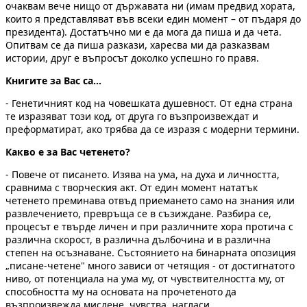
очаквам вече нищо от държавата ни (имам предвид хората,
които я представляват във всеки един момент – от пъдаря до
президента). Достатъчно ми е да мога да пиша и да чета.
Опитвам се да пиша разкази, харесва ми да разказвам
истории, друг е въпросът доколко успешно го правя.
Книгите за Вас са...
- Генетичният код на човешката душевност. От една страна
те изразяват този код, от друга го възпроизвеждат и
преформатират, ако трябва да се изразя с модерни термини.
Какво е за Вас четенето?
- Повече от писането. Изява на ума, на духа и личността,
сравнима с творческия акт. От един момент нататък
четенето преминава отвъд приемането само на знания или
развлечението, превръща се в съзиждане. Разбира се,
процесът е твърде личен и при различните хора протича с
различна скорост, в различна дълбочина и в различна
степен на осъзнаване. Състоянието на бинарната опозиция
„писане-четене" много зависи от четящия - от достигнатото
ниво, от потенциала на ума му, от чувствителността му, от
способността му на основата на прочетеното да
възпроизвежда мислене, чувства, нагласи.