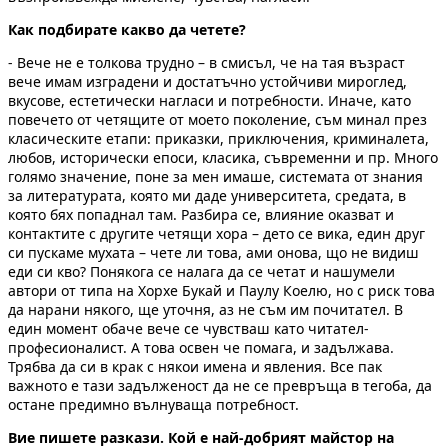
Как подбирате какво да четете?
- Вече не е толкова трудно – в смисъл, че на тая възраст
вече имам изградени и достатъчно устойчиви мироглед,
вкусове, естетически нагласи и потребности. Иначе, като
повечето от четящите от моето поколение, съм минал през
класическите етапи: приказки, приключения, криминалета,
любов, исторически епоси, класика, съвременни и пр. Много
голямо значение, поне за мен имаше, системата от знания
за литературата, която ми даде университета, средата, в
която бях попаднал там. Разбира се, влияние оказват и
контактите с другите четящи хора – дето се вика, един друг
си пускаме мухата – чете ли това, ами онова, що не видиш
еди си кво? Понякога се налага да се четат и нашумели
автори от типа на Хорхе Букай и Паулу Коелю, но с риск това
да нарани някого, ще уточня, аз не съм им почитател. В
един момент обаче вече се чувстваш като читател-
професионалист. А това освен че помага, и задължава.
Трябва да си в крак с някои имена и явления. Все пак
важното е тази задълженост да не се превръща в тегоба, да
остане предимно вълнуваща потребност.
Вие пишете разкази. Кой е най-добрият майстор на