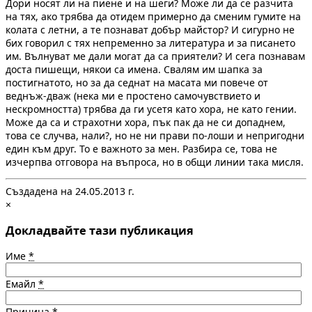
Дори носят ли на пиене и на шеги? Може ли да се разчита
на тях, ако трябва да отидем примерно да сменим гумите на
колата с летни, а те познават добър майстор? И сигурно не
бих говорил с тях непременно за литература и за писането
им. Вълнуват ме дали могат да са приятели? И сега познавам
доста пишещи, някои са имена. Свалям им шапка за
постигнатото, но за да седнат на масата ми повече от
веднъж-дваж (нека ми е простено самочувствието и
нескромността) трябва да ги усетя като хора, не като гении.
Може да са и страхотни хора, пък пак да не си допаднем,
това се случва, нали?, но не ни прави по-лоши и непригодни
един към друг. То е важното за мен. Разбира се, това не
изчерпва отговора на въпроса, но в общи линии така мисля.
Създадена на 24.05.2013 г.
×
Докладвайте тази публикация
Име
*
Емайл
*
Причина
*