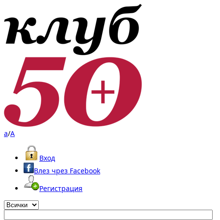
a
/
A
Вход
Влез чрез Facebook
Регистрация