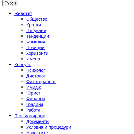
Животът
Общество
Кратки
Пътуване
Тенденции
Фамилия
Позиции
Хоризонти
Имена
Консулт
Психолог
Диетолог
Фитотерапевт
Имидж
Юрист
Финанси
Градина
Работа
Пенсиониране
Документи
Условия и процедури
Новостите