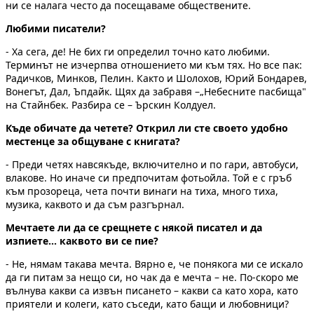
ни се налага често да посещаваме обществените.
Любими писатели?
- Ха сега, де! Не бих ги определил точно като любими.
Терминът не изчерпва отношението ми към тях. Но все пак:
Радичков, Минков, Пелин. Както и Шолохов, Юрий Бондарев,
Вонегът, Дал, Ъпдайк. Щях да забравя –„Небесните пасбища"
на Стайнбек. Разбира се – Ърскин Колдуел.
Къде обичате да четете? Открил ли сте своето удобно
местенце за общуване с книгата?
- Преди четях навсякъде, включително и по гари, автобуси,
влакове. Но иначе си предпочитам фотьойла. Той е с гръб
към прозореца, чета почти винаги на тиха, много тиха,
музика, каквото и да съм разгърнал.
Мечтаете ли да се срещнете с някой писател и да
изпиете... каквото ви се пие?
- Не, нямам такава мечта. Вярно е, че понякога ми се искало
да ги питам за нещо си, но чак да е мечта – не. По-скоро ме
вълнува какви са извън писането – какви са като хора, като
приятели и колеги, като съседи, като бащи и любовници?