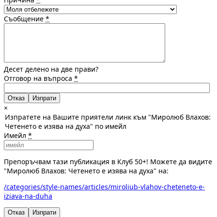
Съобщение
*
Десет делено на две прави?
Отговор на въпроса
*
Отказ
×
Изпратете на Вашите приятели линк към "Миролюб Влахов:
Четенето е изява на духа" по имейл
Имейл
*
Препоръчвам тази публикация в Клуб 50+! Можете да видите
"Миролюб Влахов: Четенето е изява на духа" на:
/categories/style-names/articles/miroliub-vlahov-cheteneto-e-
iziava-na-duha
Отказ
Изпрати