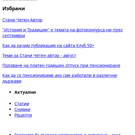
Избрани
Стани Четен Автор
"История и Традиции" е темата на фотоконкурса ни през
септември
Как да качим публикация на сайта Клуб 50+
Теми за Стани Четен автор - август
Ползване на платен годишен отпуск при пенсиониране
Как да се пенсионираме ако сме работили в различни
държави
Актуални
Статии
Снимки
Рецепти
Големият български композитор и диригент - акад.