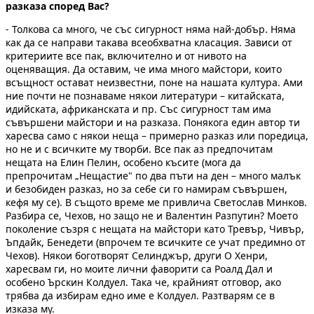
разказа според Вас?
- Толкова са много, че със сигурност няма най-добър. Няма
как да се направи такава всеобхватна класация. Зависи от
критериите все пак, включително и от нивото на
оценяващия. Да оставим, че има много майстори, които
всъщност остават неизвестни, поне на нашата култура. Ами
ние почти не познаваме някои литератури – китайската,
идийската, африканската и пр. Със сигурност там има
съвършени майстори и на разказа. Понякога един автор ти
харесва само с някои неща – примерно разказ или поредица,
но не и с всичките му творби. Все пак аз предпочитам
нещата на Елин Пелин, особено късите (мога да
препрочитам „Нещастие" по два пъти на ден – много малък
и безобиден разказ, но за себе си го намирам съвършен,
кефя му се). В същото време ме привлича Светослав Минков.
Разбира се, Чехов, но защо не и Валентин Разпутин? Моето
поколение съзря с нещата на майстори като Тревър, Чивър,
Ъпдайк, Бенедети (впрочем те всичките се учат предимно от
Чехов). Някои боготворят Селинджър, други О Хенри,
харесвам ги, но моите лични фаворити са Роалд Дал и
особено Ърскин Колдуел. Така че, крайният отговор, ако
трябва да избирам едно име е Колдуел. Разтварям се в
изказа му.