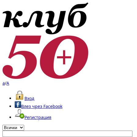
a
/
A
Вход
Влез чрез Facebook
Регистрация