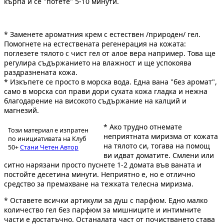
кърпа и се "потете" 5-10 минути.
* Заменете ароматния крем с естествен /природен/ гел.
Помогнете на естествената регенерация на кожата:
поглезете тялото с чист гел от алое вера например. Това ще
регулира съдържанието на влажност и ще успокоява
раздразнената кожа.
* Изкъпете се просто в морска вода. Една вана "без аромат",
само в морска сол прави дори сухата кожа гладка и нежна
благодарение на високото съдържание на калций и
магнезий.
* Ако трудно отнемате
Този материал е изпратен
неприятната миризма от кожата
по инициативата на Клуб
на тялото си, тогава на помощ
50+
Стани Четен Автор
ви идват доматите. Смлени или
ситно нарязани просто пуснете 1-2 домата във ваната и
постойте десетина минути. Неприятно е, но е отлично
средство за премахване на тежката телесна миризма.
* Оставете всички артикули за душ с парфюм. Едно малко
количество гел без парфюм за мишниците и интимните
части е достатъчно. Останалата част от почистването става