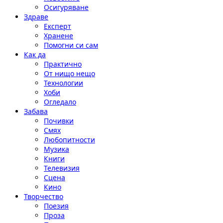
Осигуряване
Здраве
Експерт
Хранене
Помогни си сам
Как да
Практично
От нищо нещо
Технологии
Хоби
Огледало
Забава
Почивки
Смях
Любопитности
Музика
Книги
Телевизия
Сцена
Кино
Творчество
Поезия
Проза