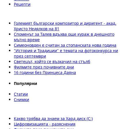
Рецепти
Големият български композитор и диригент - акад.
Христо Недялков на 81
Споменът за Талев вдъхва още кураж в днешното
мътно време
Симеоновден е считан за стопанската нова година
"История и Традиции" е темата на фотоконкурса ни
през септември
Светецът, който се възкачил на стълб
Филмите през почивните дни
16 години без Принцеса Даяна
Популярни
Статии
Снимки
Какво трябва да знаем за Хард диск (C:)
Цифровизацията - разяснения