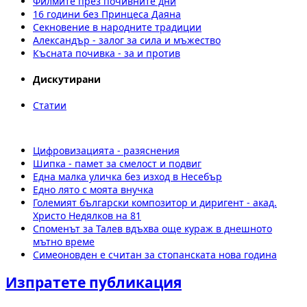
Филмите през почивните дни
16 години без Принцеса Даяна
Секновение в народните традиции
Александър - залог за сила и мъжество
Късната почивка - за и против
Дискутирани
Статии
Цифровизацията - разяснения
Шипка - памет за смелост и подвиг
Една малка уличка без изход в Несебър
Едно лято с моята внучка
Големият български композитор и диригент - акад.
Христо Недялков на 81
Споменът за Талев вдъхва още кураж в днешното
мътно време
Симеоновден е считан за стопанската нова година
Изпратете публикация