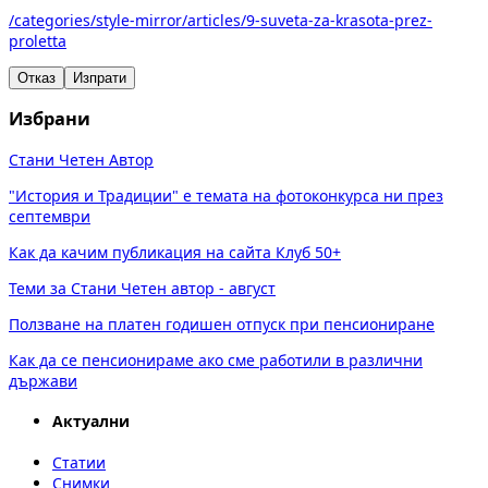
/categories/style-mirror/articles/9-suveta-za-krasota-prez-
proletta
Отказ
Изпрати
Избрани
Стани Четен Автор
"История и Традиции" е темата на фотоконкурса ни през
септември
Как да качим публикация на сайта Клуб 50+
Теми за Стани Четен автор - август
Ползване на платен годишен отпуск при пенсиониране
Как да се пенсионираме ако сме работили в различни
държави
Актуални
Статии
Снимки