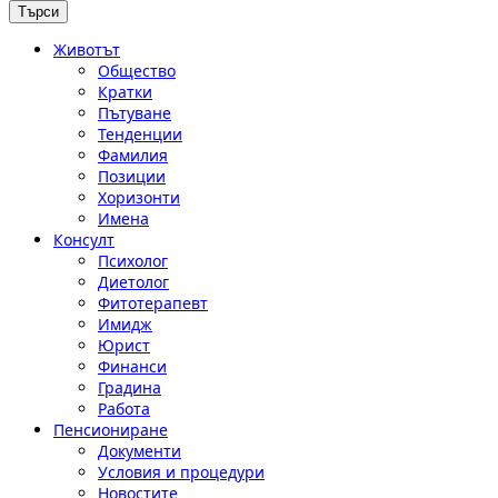
Животът
Общество
Кратки
Пътуване
Тенденции
Фамилия
Позиции
Хоризонти
Имена
Консулт
Психолог
Диетолог
Фитотерапевт
Имидж
Юрист
Финанси
Градина
Работа
Пенсиониране
Документи
Условия и процедури
Новостите