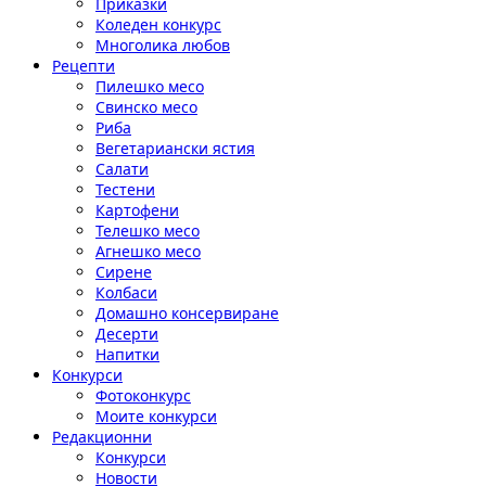
Приказки
Коледен конкурс
Многолика любов
Рецепти
Пилешко месо
Свинско месо
Риба
Вегетариански ястия
Салати
Тестени
Картофени
Телешко месо
Агнешко месо
Сирене
Колбаси
Домашно консервиране
Десерти
Напитки
Конкурси
Фотоконкурс
Моите конкурси
Редакционни
Конкурси
Новости