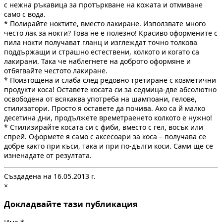
с нежна ръкавица за протъркване на кожата и отмиване
само с вода.
* Полирайте ноктите, вместо лакиране. Използвате много
често лак за нокти? Това не е полезно! Красиво оформените с
пила нокти получават гланц и изглеждат точно толкова
поддържащи и страшно естествени, колкото и когато са
лакирани. Така че наблегнете на доброто оформяне и
отбягвайте честото лакиране.
* Поизтощена и слаба след редовно третиране с козметични
продукти коса! Оставете косата си за седмица-две абсолютно
освободена от всякаква употреба на шампоани, гелове,
стилизатори. Просто я оставете да почива. Ако са й малко
десетина дни, продължете времетраенето колкото е нужно!
* Стилизирайте косата си с фиби, вместо с гел, восък или
спрей. Оформете я само с аксесоари за коса – получава се
добре както при къси, така и при по-дълги коси. Сами ще се
изненадате от резултата.
Създадена на 16.05.2013 г.
×
Докладвайте тази публикация