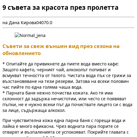
9 съвета за красота през пролетта
на Дана Кирова
0
407
0.0
Съвети за свеж външен вид през сезона на
обновлението
* Опитайте да привикнете да пиете вода вместо кафе:
Защото кафето, черният чай, алкохолът попиват и
всмукват течността от тялото. Чистата вода пък се грижи за
възстановяване на тези резерви. Затова на всеки половин
час пийте по една голяма чаша вода.
* Парната баня нежно почиства кожата. Ако тя има
склонност да задържа нечистотии, или често се появяват
пъпки, не е нужно всеки път да почиствате лицето си с вода
за лице, съдържаща алкохол.
При чувствителна кожа една парна баня с гореща вода и
лайка е много ефикасна. Чрез водната пара порите се
отварят и възпаленията се успокояват. Покрийте главата с