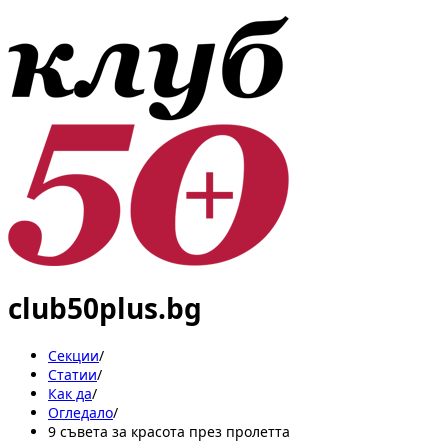
club50plus.bg
Секции
/
Статии
/
Как да
/
Огледало
/
9 съвета за красота през пролетта