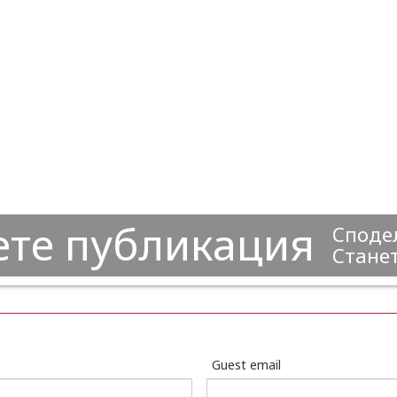
ете публикация
Сподел
Станет
Guest email