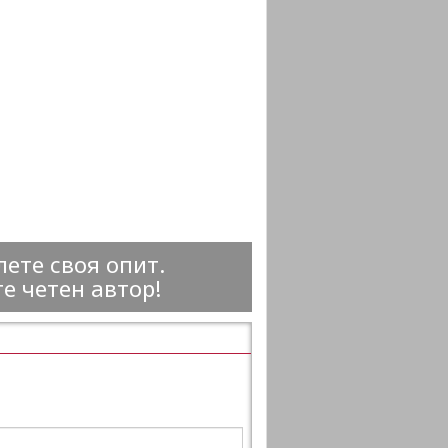
ете своя опит.
е четен автор!