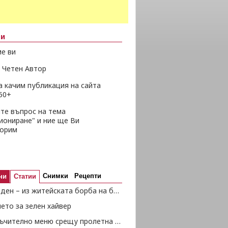
ни
е ви
 Четен Автор
а качим публикация на сайта
50+
те въпрос на тема
иониране" и ние ще Ви
ворим
Снимки
Рецепти
ни
Статии
Гергьовден – из житейската борба на баба Веса
ето за зелен хайвер
Препоръчително меню срещу пролетна умора