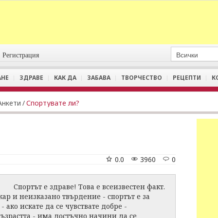
Регистрация
АНЕ
ЗДРАВЕ
КАК ДА
ЗАБАВА
ТВОРЧЕСТВО
РЕЦЕПТИ
К
Анкети
/
Спортувате ли?
0.0
3960
0
Спортът е здраве! Това е всеизвестен факт.
ар и неизказано твърдение - спортът е за
 ако искате да се чувствате добре -
възрастта - има достъчно начини да се