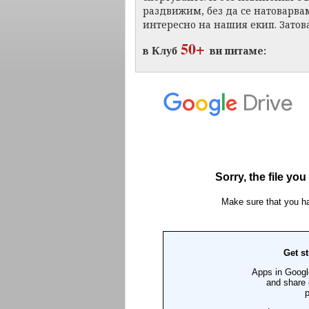
раздвижим, без да се натоварвам
интересно на нашия екип. Затов
50+
Клуб
в
ви питаме: