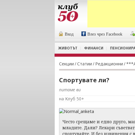
Вход
Влез чрез Facebook
ЖИВОТЪТ
ФИНАНСИ
ПЕНСИОНИР
Секции
/
Статии
/
Редакционни
/
***
Спортувате ли?
питаме ви
на Клуб 50+
Често срещаме и едно друго, мак
младите. Дали? Лекари съветват -
спортувайте. И без извинения с 