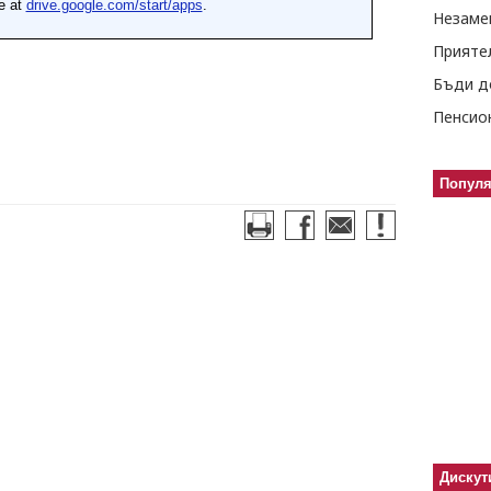
Незаме
Прияте
Бъди д
Пенсио
Попул
Дискут