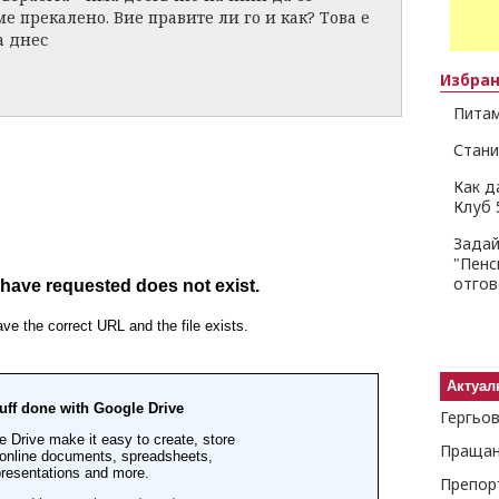
е прекалено. Вие правите ли го и как? Това е
а днес
Избра
Питам
Стани
Как д
Клуб 
Задай
"Пенс
отго
Актуал
Пращан