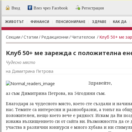
Вход
Влез чрез Facebook
Регистрация
ЖИВОТЪТ
ФИНАНСИ
ПЕНСИОНИРАНЕ
ЗДРАВЕ
КАК ДА
Секции
/
Статии
/
Редакционни
/
Читателски
/
Клуб 50+ ме за
Клуб 50+ ме зарежда с положителна ен
Чудесно място
на Димитрина Петрова
Здравейте,
аз съм Димитрина Петрова, на 54години съм.
Благодаря за чудесното място, което сте създали и начина
нас. Темите са интересни и разнообразни, а тонът на об
положителен, нещо което вече е рядкост. Искам да Ви поз
изкажа възхищението си от сайта ви. Възможността да се 
участва в различни конкурси е много хубава и ни стимули