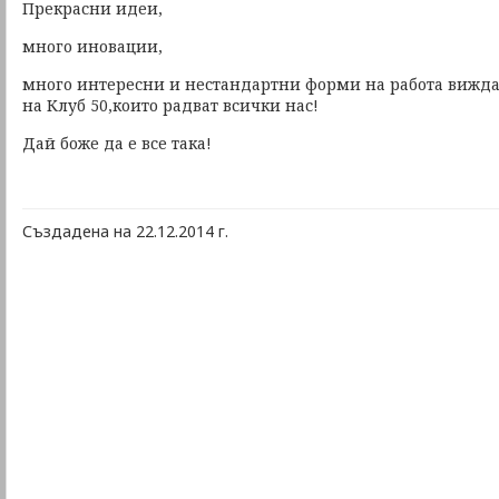
Прекрасни идеи,
много иновации,
много интересни и нестандартни форми на работа вижда
на Клуб 50,които радват всички нас!
Дай боже да е все така!
Скъпи най-добри и разбиращи ни приятели, бъдете здра
Създадена на 22.12.2014 г.