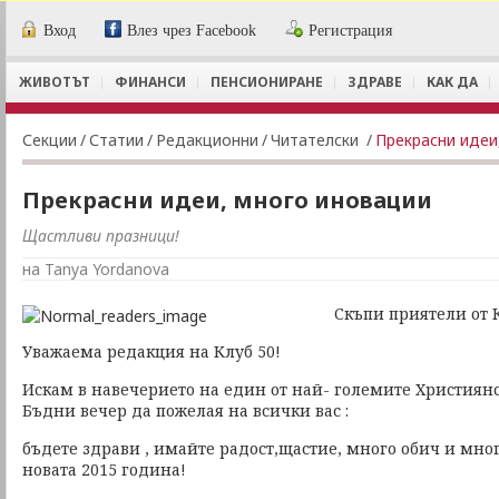
Вход
Влез чрез Facebook
Регистрация
ЖИВОТЪТ
ФИНАНСИ
ПЕНСИОНИРАНЕ
ЗДРАВЕ
КАК ДА
Секции
/
Статии
/
Редакционни
/
Читателски
/
Прекрасни идеи
Прекрасни идеи, много иновации
Щастливи празници!
на Tanya Yordanova
Скъпи приятели от К
Уважаема редакция на Клуб 50!
Искам в навечерието на един от най- големите Християн
Бъдни вечер да пожелая на всички вас :
бъдете здрави , имайте радост,щастие, много обич и мног
новата 2015 година!