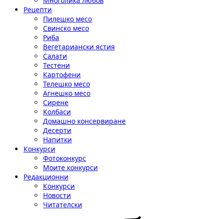
Многолика любов
Рецепти
Пилешко месо
Свинско месо
Риба
Вегетариански ястия
Салати
Тестени
Картофени
Телешко месо
Агнешко месо
Сирене
Колбаси
Домашно консервиране
Десерти
Напитки
Конкурси
Фотоконкурс
Моите конкурси
Редакционни
Конкурси
Новости
Читателски