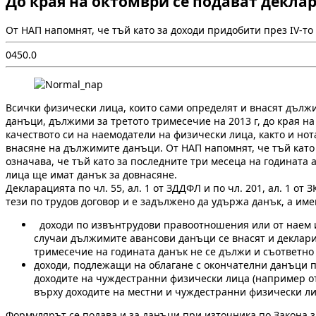
До края на октомври се подават декла
От НАП напомнят, че тъй като за доходи придобити през ІV-то
0
45
0.0
Всички физически лица, които сами определят и внасят дължими
данъци, дължими за третото тримесечие на 2013 г, до края на
качеството си на наемодатели на физически лица, както и нот
внасяне на дължимите данъци. От НАП напомнят, че тъй като 
означава, че тъй като за последните три месеца на годината 
лица ще имат данък за довнасяне.
Декларацията по чл. 55, ал. 1 от ЗДДФЛ и по чл. 201, ал. 1 
тези по трудов договор и е задължено да удържа данък, а име
доходи по извънтрудови правоотношения или от наем и 
случаи дължимите авансови данъци се внасят и декларир
тримесечие на годината данък не се дължи и съответно 
доходи, подлежащи на облагане с окончателни данъци п
доходите на чуждестранни физически лица (например от 
върху доходите на местни и чуждестранни физически лиц
Формулярът се подава и за данъци при източника по Закона 