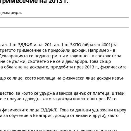
римесечие на 2013 г.
 декларира.
л. 1 от ЗДДФЛ и чл. 201, ал. 1 от ЗКПО (образец 4001) за
з третото тримесечие са придобили доходи. Например - в
 Декларацията се подава три пъти годишно – в сроковете за
не се дължи, съответно не се и декларира. Това също
а облагане на доходите, придобити през 2013 г., физическите
ващо се лице, което изплаща на физически лица доходи извън
ство, за които се удържа авансов данък от платеца. В тези
 е получен доходът като за доходи изплатени през ІV-то
а физическите лица (ЗДДФЛ). Това са данъци удържани върху
за обучение в България, доходи от лихви и други), както
върху дивидентите и ликвидационните дялове в полза на