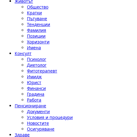
Животът
Общество
Кратки
Пътуване
Тенденции
Фамилия
Позиции
Хоризонти
Имена
Консулт
Психолог
Диетолог
Фитотерапевт
Имидж
Юрист
Финанси
Градина
Работа
Пенсиониране
Документи
Условия и процедури
Новостите
Осигуряване
Здраве