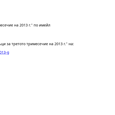
сечие на 2013 г." по имейл
и за третото тримесечие на 2013 г." на:
2013-g