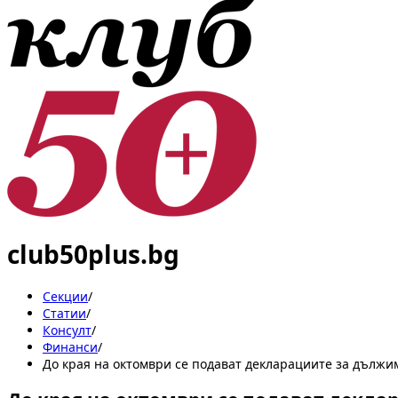
club50plus.bg
Секции
/
Статии
/
Консулт
/
Финанси
/
До края на октомври се подават декларациите за дължим