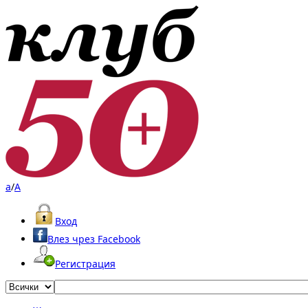
a
/
A
Вход
Влез чрез Facebook
Регистрация