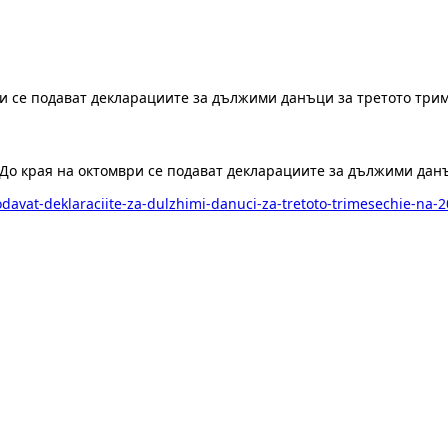
и се подават декларациите за дължими данъци за третото триме
До края на октомври се подават декларациите за дължими данъц
podavat-deklaraciite-za-dulzhimi-danuci-za-tretoto-trimesechie-na-