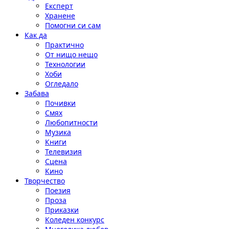
Експерт
Хранене
Помогни си сам
Как да
Практично
От нищо нещо
Технологии
Хоби
Огледало
Забава
Почивки
Смях
Любопитности
Музика
Книги
Телевизия
Сцена
Кино
Творчество
Поезия
Проза
Приказки
Коледен конкурс