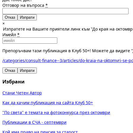
Отговор на въпроса
*
Отказ
×
Изпратете на Вашите приятели линк към "До края на октомвр
Имейл
*
Препоръчвам тази публикация в Клуб 50+! Можете да видите "
/categories/consult-finance--3/articles/do-kraia-na-oktomvri-se-
Отказ
Изпрати
Избрани
Стани Четен Автор
Как да качим публикация на сайта Клуб 50+
"По света" е темата на фотоконкурса през октомври
Публикации в СЧА - септември
Кой има право на пенсия за старост