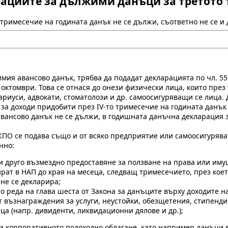
рациите за дължими данъци за третото т
 тримесечие на годината данък не се дължи, съответно не се и
я авансово данък, трябва да подадат декларацията по чл. 55, а
 октомври. Това се отнася до онези физически лица, които пре
ариуси, адвокати, стоматолози и др. самоосигуряващи се лица.
за доходи придобити през ІV-то тримесечие на годината данък 
авансово данък не се дължи, в годишната данъчна декларация з
от ЗКПО се подава също и от всяко предприятие или самоосигуря
нно:
друго възмездно предоставяне за ползване на права или имуще
ат в НАП до края на месеца, следващ тримесечието, през което
не се декларира;
о реда на глава шеста от Закона за данъците върху доходите н
възнаграждения за услуги, неустойки, обезщетения, стипендии 
а (напр. дивиденти, ликвидационни дялове и др.);
за корпоративното подоходно облагане, като например данъци 