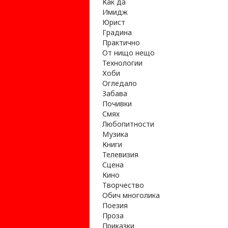
Как да
Имидж
Юрист
Градина
Практично
От нищо нещо
Технологии
Хоби
Огледало
Забава
Почивки
Смях
Любопитности
Музика
Книги
Телевизия
Сцена
Кино
Творчество
Обич многолика
Поезия
Проза
Приказки