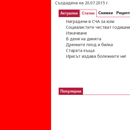
Създадена на 20.07.2015 г.
Снимки
Рецепт
Актуални
Статии
Наградени в СЧА за юли
Социалистите честват годишнин
Изкачване
В деня на динята
Дренките плод и билка
Старата къща
Ирисът издава болежките ни!
Популярни