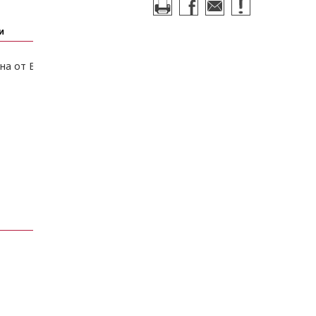
и
а от Бузлуджанския конгрес от 1891 г.