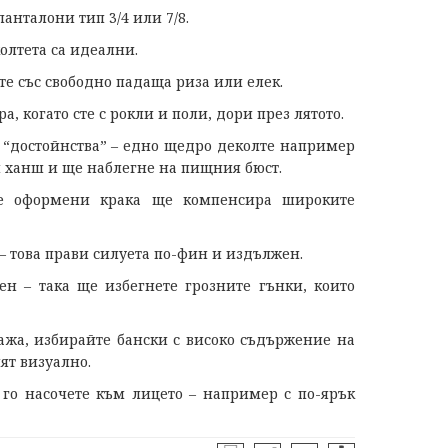
въпрос
анталони тип 3/4 или 7/8.
на
тема
олтета са идеални.
"Пенсион
е със свободно падаща риза или елек.
и
ние
, когато сте с рокли и поли, дори през лятото.
ще
“достойнства” – едно щедро деколте например
Ви
отговори
 ханш и ще наблегне на пищния бюст.
ре оформени крака ще компенсира широките
 – това прави силуета по-фин и издължен.
иен – така ще избегнете грозните гънки, които
лажа, избирайте бански с високо съдържение на
ят визуално.
 го насочете към лицето – например с по-ярък