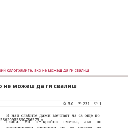
рий килограмите, ако не можеш да ги свалиш
о не можеш да ги свалиш
5.0
231
1
И най-слабите дами мечтаят да са още по-
слаби. Но в крайна сметка, ако по
медицински причини не се налага да