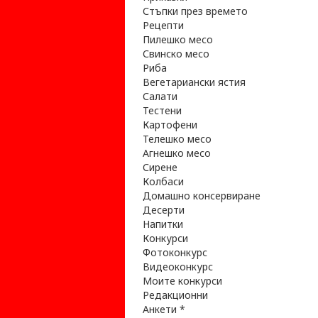
Стъпки през времето
Рецепти
Пилешко месо
Свинско месо
Риба
Вегетариански ястия
Салати
Тестени
Картофени
Телешко месо
Агнешко месо
Сирене
Колбаси
Домашно консервиране
Десерти
Напитки
Конкурси
Фотоконкурс
Видеоконкурс
Моите конкурси
Редакционни
Анкети *