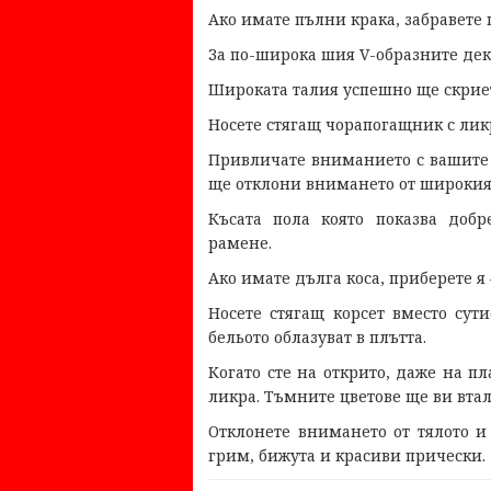
Ако имате пълни крака, забравете п
За по-широка шия V-образните дек
Широката талия успешно ще скриет
Носете стягащ чорапогащник с ликра
Привличате вниманието с вашите 
ще отклони внимането от широкия
Късата пола която показва доб
рамене.
Ако имате дълга коса, приберете я
Носете стягащ корсет вместо сут
бельото облазуват в плътта.
Когато сте на открито, даже на п
ликра. Тъмните цветове ще ви втал
Отклонете внимането от тялото и
грим, бижута и красиви прически.