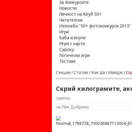
За Конкурсите
Новости
Личност на Клуб 50+
Читателски
Изложба "50+ фотоконкурси 2013"
Игри
Баба и внуче
Игри с карти
Судоку
Логически игри
Тестове
Секции
/
Статии
/
Как да
/
Имидж
/
Ск
Скрий килограмите, ак
съвети
на Лия Добрева