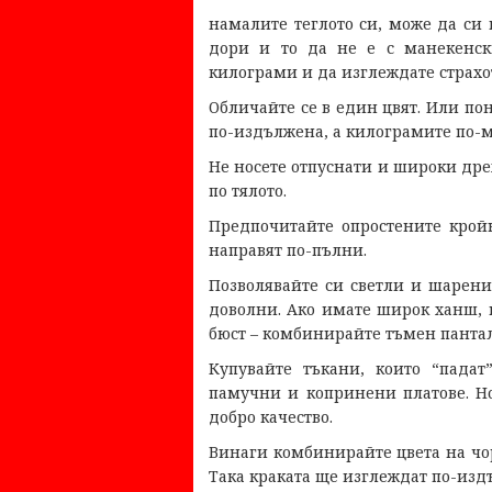
намалите теглото си, може да си п
дори и то да не е с манекенск
килограми и да изглеждате страхот
Обличайте се в един цвят. Или по
по-издължена, а килограмите по-м
Не носете отпуснати и широки дре
по тялото.
Предпочитайте опростените крой
направят по-пълни.
Позволявайте си светли и шарени 
доволни. Ако имате широк ханш, 
бюст – комбинирайте тъмен пантало
Купувайте тъкани, които “падат
памучни и копринени платове. Но
добро качество.
Винаги комбинирайте цвета на чо
Така краката ще изглеждат по-изд