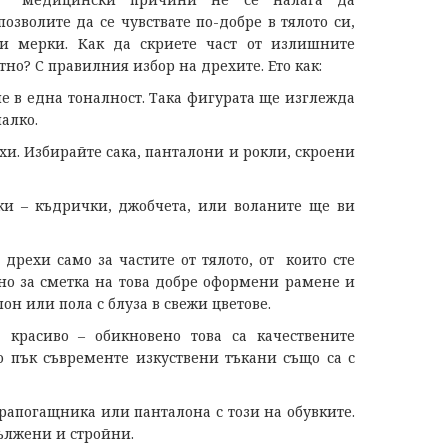
озволите да се чувствате по-добре в тялото си,
и мерки. Как да скриете част от излишните
но? С правилния избор на дрехите. Ето как:
не в една тоналност. Така фигурата ще изглежда
Избрани
алко.
Питаме
хи. Избирайте сака, панталони и рокли, скроени
ви
Стани
ки – къдрички, джобчета, или воланите ще ви
Четен
Автор
дрехи само за частите от тялото, от които сте
Как
но за сметка на това добре оформени рамене и
да
н или пола с блуза в свежи цветове.
качим
публикац
” красиво – обикновено това са качествените
на
 пък съвременте изкуствени тъкани също са с
сайта
Клуб
50+
рапогащника или панталона с този на обувките.
ължени и стройни.
Задайте