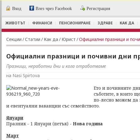
Вход
Влез чрез Facebook
Регистрация
ЖИВОТЪТ
ФИНАНСИ
ПЕНСИОНИРАНЕ
ЗДРАВЕ
КАК ДА
Секции
/
Статии
/
Как да
/
Юрист
/
Официални празници и почи
Официални празници и почивни дни пр
Празници, неработни дни и кога отработваме
на Nasi Spirtova
Ето и почивните дни
съботите, в които щ
по-лесно можем да 
и евентуални ваканции със семейството.
Януари
Празник - 1 Януари (петък) -
Нова година
Март