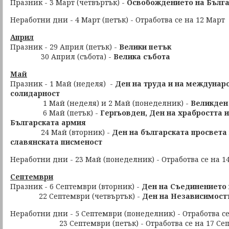
Празник - 3 Март (четвъртък) -
Освобождението на Бълга
Неработни дни - 4 Март (петък) - Отработва се на 12 Март
Април
Празник - 29 Април (петък) -
Велики петък
30 Април (събота) -
Велика събота
Май
Празник - 1 Май (неделя) -
Ден на труда и на междунар
солидарност
1 Май (неделя) и 2 Май (понеделник) -
Великде
6 Май (петък) -
Гергьовден, Ден на храбростта и
Българската армия
24 Май (вторник) -
Ден на българската просвета 
славянската писменост
Неработни дни - 23 Май (понеделник) - Отработва се на 1
Септември
Празник - 6 Септември (вторник) -
Ден на Съединението 
22 Септември (четвъртък) -
Ден на Независимост
Неработни дни - 5 Септември (понеделник) - Отработва с
23 Септември (петък) - Отработва се на 17 Се