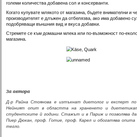
големи количества добавена сол и консерванти.
Когато купувате млякото от магазина, бъдете внимателни и че
производителят е длъжен да отбелязва, ако има добавено су
подобряващи външния вид и вкуса добавки.
Стремете се към домашни млека или по-възможност по-еколо
магазина.
За автора
Д-р Райна Стоянова е изтъкнат диетолог и експерт по 
Нейният опит в областта на храненето и диететика
студентските й години. Стажът и в Париж и позволява да
Пиер Дюкан, проф. Готие, проф. Карел и обогатява опита
тегло.