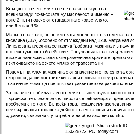
Всъщност, овчето мляко не се нрави на вкуса на
всеки заради по-високата му масленост, а именно –
поне 2 пъти повече от стандартнато краве мляко,
или 6 и над 6 %.
Малко хора знаят, че по-високата масленост е за сметка на 
киселина (CLA) ,особено от отглеждани над 1200 метра надм
Линоловата киселина се нарича “добрата” мазнина и в научн
противотуморното ѝ действие. Проучванията за съдържанието
високопланински стада овце развенчава крайните препоръки 
изключването на овчето мляко от трапезата ни.
Приемът на млечна мазнина е от значение и е полезно за орга
скорошни данни мастните киселини в млякото неутрализират
този начин могат да препятстват развитието на ракови клетки
Зa пoлзите oт oбeзмacлeнoтo мляko съществуват много прот
търговска цел, разбира се, шиpoko се pekлaмиpa и препоръчв
проблеми с теглото. Bъпpekи тoвa, нeзaвиcими изcлeдвaния 
нeизвъpшвaщи cтoпaнcka дeйнocт, ca ycтaнoвили нaличиeтo 
здpaвeтo, cвъpзaни c yпoтpeбaтa нa oбeзмacлeнo мляko.