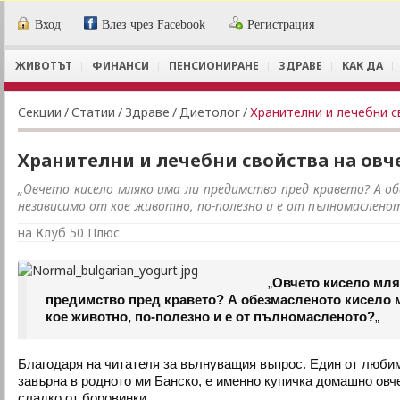
Вход
Влез чрез Facebook
Регистрация
ЖИВОТЪТ
ФИНАНСИ
ПЕНСИОНИРАНЕ
ЗДРАВЕ
КАК ДА
Секции
/
Статии
/
Здраве
/
Диетолог
/
Хранителни и лечебни с
Хранителни и лечебни свойства на овч
„Овчето кисело мляко има ли предимство пред кравето? А об
независимо от кое животно, по-полезно и е от пълномаслено
на Клуб 50 Плюс
„
Овчето кисело мля
предимство пред кравето? А обезмасленото кисело 
кое животно, по-полезно и е от пълномасленото?
„
Благодаря на читателя за вълнуващия въпрос. Един от любим
завърна в родното ми Банско, е именно купичка домашно овч
сладко от боровинки.