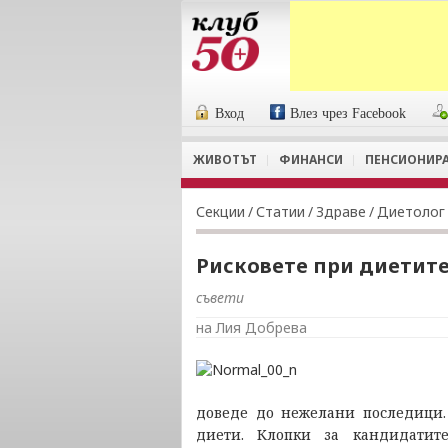
Вход
Влез чрез Facebook
ЖИВОТЪТ
ФИНАНСИ
ПЕНСИОНИР
Секции
/
Статии
/
Здраве
/
Диетолог
Рисковете при диетит
съвети
на Лия Добрева
доведе до нежелани последици.
диети. Клопки за кандидатите