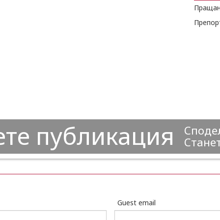
Пращан
ете публикация
Сподел
Станет
Guest email