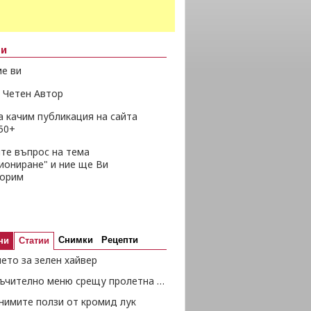
ни
е ви
 Четен Автор
а качим публикация на сайта
50+
те въпрос на тема
иониране" и ние ще Ви
ворим
Снимки
Рецепти
ни
Статии
ето за зелен хайвер
Препоръчително меню срещу пролетна умора
нимите ползи от кромид лук