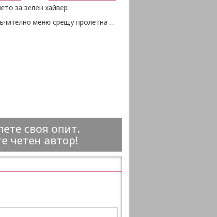
ето за зелен хайвер
Препоръчително меню срещу пролетна умора
ете своя опит.
е четен автор!