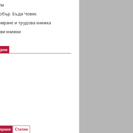
ли
обър. Бъди Човек
ниране и трудова книжка
ови книжки
ярни
ирани
Статии