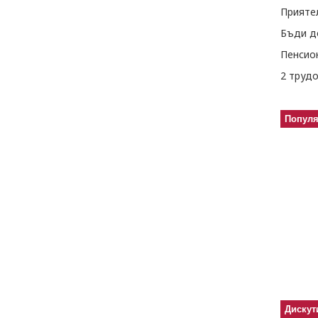
Прияте
Бъди д
Пенсио
2 труд
Попул
Дискут