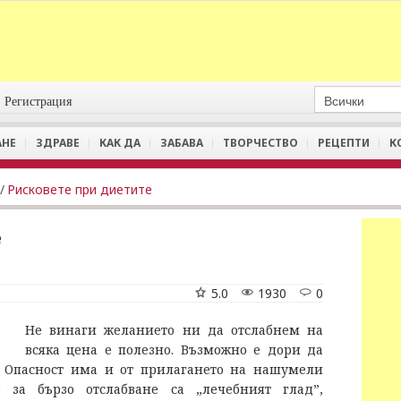
Регистрация
АНЕ
ЗДРАВЕ
КАК ДА
ЗАБАВА
ТВОРЧЕСТВО
РЕЦЕПТИ
К
/
Рисковете при диетите
е
5.0
1930
0
Не винаги желанието ни да отслабнем на
всяка цена е полезно. Възможно е дори да
 Опасност има и от прилагането на нашумели
 за бързо отслабване са „лечебният глад”,