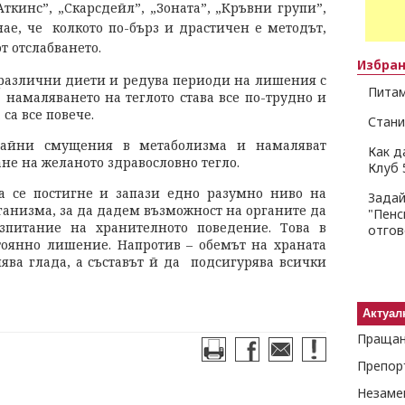
ткинс”, „Скарсдейл”, „Зоната”, „Кръвни групи”,
нае, че колкото по-бърз и драстичен е методът,
т отслабването.
Избра
 различни диети и редува периоди на лишения с
Питам
 намаляването на теглото става все по-трудно и
са все повече.
Стани
райни смущения в метаболизма и намаляват
Как д
ане на желаното здравословно тегло.
Клуб 
 се постигне и запази едно разумно ниво на
Задай
ганизма, за да дадем възможност на органите да
"Пенс
зпитание на хранителното поведение. Това в
отго
тоянно лишение. Напротив – обемът на храната
ява глада, а съставът й да подсигурява всички
Актуал
Пращан
Незаме