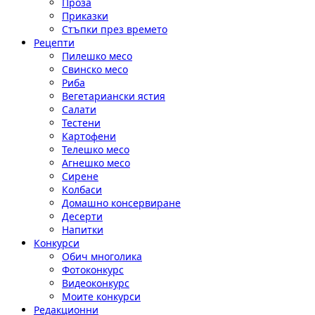
Проза
Приказки
Стъпки през времето
Рецепти
Пилешко месо
Свинско месо
Риба
Вегетариански ястия
Салати
Тестени
Картофени
Телешко месо
Агнешко месо
Сирене
Колбаси
Домашно консервиране
Десерти
Напитки
Конкурси
Обич многолика
Фотоконкурс
Видеоконкурс
Моите конкурси
Редакционни