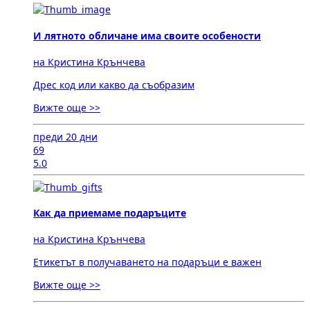
И лятното обличане има своите особености
на Кристина Крънчева
Дрес код или какво да съобразим
Вижте още >>
преди 20 дни
69
5.0
Как да приемаме подаръците
на Кристина Крънчева
Етикетът в получаването на подаръци е важен
Вижте още >>