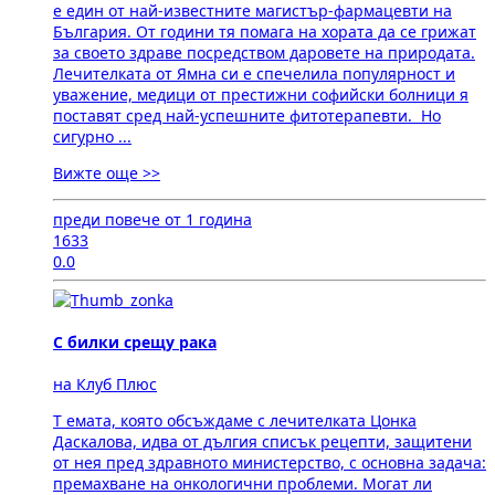
е един от най-известните магистър-фармацевти на
България. От години тя помага на хората да се грижат
за своето здраве посредством даровете на природата.
Лечителката от Ямна си е спечелила популярност и
уважение, медици от престижни софийски болници я
поставят сред най-успешните фитотерапевти. Но
сигурно ...
Вижте още >>
преди повече от 1 година
1633
0.0
С билки срещу рака
на Клуб Плюс
Т емата, която обсъждаме с лечителката Цонка
Даскалова, идва от дългия списък рецепти, защитени
от нея пред здравното министерство, с основна задача:
премахване на онкологични проблеми. Могат ли