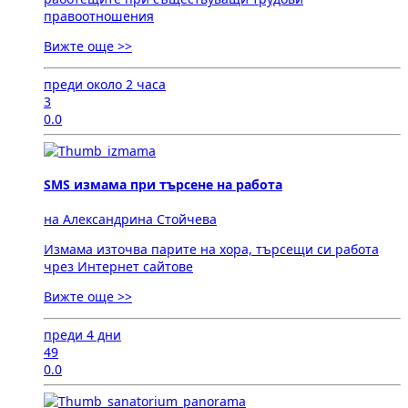
правоотношения
Вижте още >>
преди около 2 часа
3
0.0
SMS измама при търсене на работа
на Александрина Стойчева
Измама източва парите на хора, търсещи си работа
чрез Интернет сайтове
Вижте още >>
преди 4 дни
49
0.0