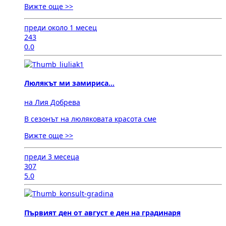
Вижте още >>
преди около 1 месец
243
0.0
Люлякът ми замириса...
на Лия Добрева
В сезонът на люляковата красота сме
Вижте още >>
преди 3 месеца
307
5.0
Първият ден от август е ден на градинаря