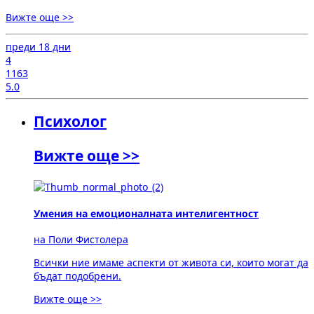
Вижте още >>
преди 18 дни
4
1163
5.0
Психолог
Вижте още >>
Умения на емоционалната интелигентност
на Поли Фистолера
Всички ние имаме аспекти от живота си, които могат да
бъдат подобрени.
Вижте още >>