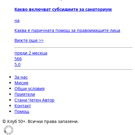
Какво включват субсидиите за санаториум
на
Каква е паричната помощ за правоимащите лица
Вижте още >>
преди 2 месеца
566
5.0
За нас
Мисия
Общи условия
Приятели
Стани Четен Автор
Контакт
Помощ
© Клуб 50+. Всички права запазени.