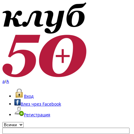
a
/
A
Вход
Влез чрез Facebook
Регистрация