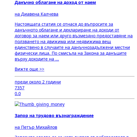
Данъчно облагане на доход от наем
на Диавена Калчева
Настоящата статия се отнася до въпросите за
данъчното облагане и деклариране на доходи от
договор за наем или друго възмездно предоставяне на
ползването на движима или недвижима вещ
единствено в случаите на данъчнозадължени местни
физически лица. По смисъла на Закона за данъците
върху доходите на ...
Вижте още >>
преди около 2 години
7357
0.0
Запор на трудово възнаграждение
на Петър Михайлов