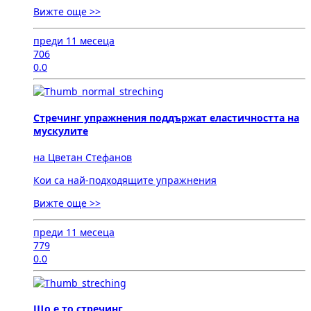
Вижте още >>
преди 11 месеца
706
0.0
Стречинг упражнения поддържат еластичността на
мускулите
на Цветан Стефанов
Кои са най-подходящите упражнения
Вижте още >>
преди 11 месеца
779
0.0
Що е то стречинг