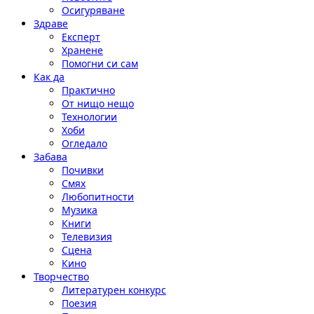
Осигуряване
Здраве
Експерт
Хранене
Помогни си сам
Как да
Практично
От нищо нещо
Технологии
Хоби
Огледало
Забава
Почивки
Смях
Любопитности
Музика
Книги
Телевизия
Сцена
Кино
Творчество
Литературен конкурс
Поезия