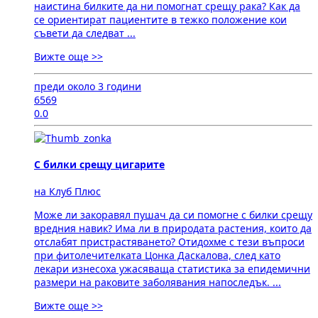
наистина билките да ни помогнат срещу рака? Как да
се ориентират пациентите в тежко положение кои
съвети да следват ...
Вижте още >>
преди около 3 години
6569
0.0
С билки срещу цигарите
на Клуб Плюс
Може ли закоравял пушач да си помогне с билки срещу
вредния навик? Има ли в природата растения, които да
отслабят пристрастяването? Отидохме с тези въпроси
при фитолечителката Цонка Даскалова, след като
лекари изнесоха ужасяваща статистика за епидемични
размери на раковите заболявания напоследък. ...
Вижте още >>