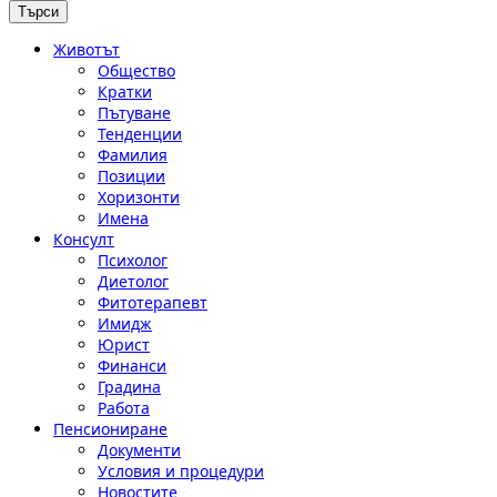
Животът
Общество
Кратки
Пътуване
Тенденции
Фамилия
Позиции
Хоризонти
Имена
Консулт
Психолог
Диетолог
Фитотерапевт
Имидж
Юрист
Финанси
Градина
Работа
Пенсиониране
Документи
Условия и процедури
Новостите