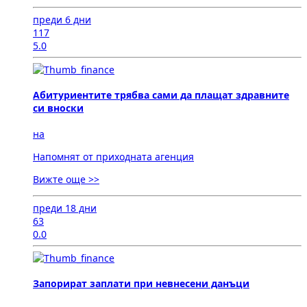
преди 6 дни
117
5.0
Абитуриентите трябва сами да плащат здравните
си вноски
на
Напомнят от приходната агенция
Вижте още >>
преди 18 дни
63
0.0
Запорират заплати при невнесени данъци