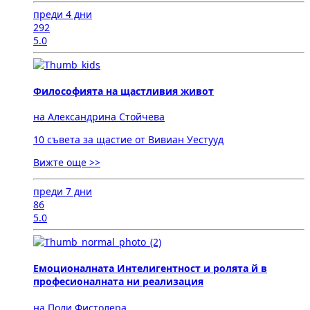
преди 4 дни
292
5.0
Философията на щастливия живот
на Александрина Стойчева
10 съвета за щастие от Вивиан Уестууд
Вижте още >>
преди 7 дни
86
5.0
Емоционалната Интелигентност и ролята й в
професионалната ни реализация
на Поли Фистолера