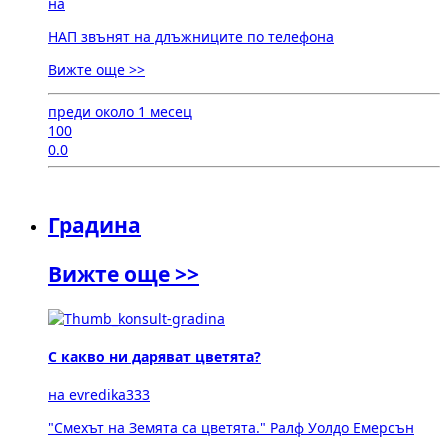
на
НАП звънят на длъжниците по телефона
Вижте още >>
преди около 1 месец
100
0.0
Градина
Вижте още >>
С какво ни даряват цветята?
на evredika333
"Смехът на Земята са цветята." Ралф Уолдо Емерсън