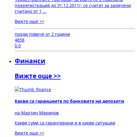
пререгистрация до 31.12.2011г, се считат за заличени
считано от 1 ...
Вижте още >>
преди повече от 2 години
4858
0.0
Финанси
Вижте още >>
Какви са гаранциите по банковите ни депозити
на Мартин Маринов
Какви суми са гарантирани и в какви ситуации
Вижте още >>