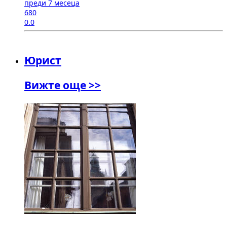
преди 7 месеца
680
0.0
Юрист
Вижте още >>