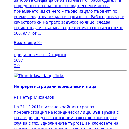
Запорите следва да се изпълняват от работодателя в
поредността на налагането им, респективно на
приемането им от него – първо изцяло първият по
време, след това изцяло втория и т.н. Работодателят, в
качеството си на трето задължено лице, следва
стриктно да изпълнява задълженията си съгласно чл.
508, ал.1 от ...
Вижте още >>
преди повече от 2 години
5697
0.0
Непререгистрирани юридически лица
на Петър Михайлов
На 31.12.2011г. изтече крайният срок за
пререгистрация на юридически лица. Във връзка с
това е редно да се запознаем накратко какво ще се
случва с тях. Едноличните търговци и клоновете на
чуждестранните търговци, за които не е поискана