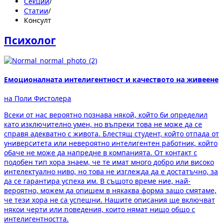
Секции
/
Статии
/
Консулт
Психолог
Емоционалната интелигентност и качеството на живеене
на Поли Фистолера
Всеки от нас вероятно познава някой, който би определил
като изключително умен, но въпреки това не може да се
справя адекватно с живота. Блестящ студент, който отпада от
университета или невероятно интелигентен работник, който
обаче не може да напредне в компанията. От контакт с
подобен тип хора знаем, че те имат много добро или високо
интелектуално ниво, но това не изглежда да е достатъчно, за
да се гарантира успеха им. В същото време ние, най-
вероятно, можем да опишем в някаква форма защо смятаме,
че тези хора не са успешни. Нашите описания ще включват
някои черти или поведения, които нямат нищо общо с
интелигентността.