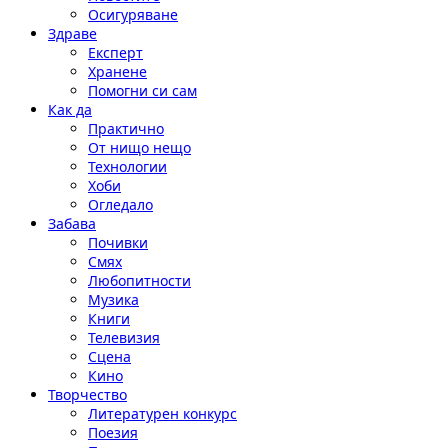
Осигуряване
Здраве
Експерт
Хранене
Помогни си сам
Как да
Практично
От нищо нещо
Технологии
Хоби
Огледало
Забава
Почивки
Смях
Любопитности
Музика
Книги
Телевизия
Сцена
Кино
Творчество
Литературен конкурс
Поезия