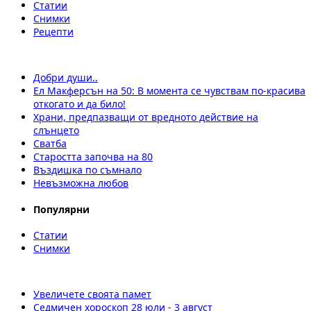
Статии
Снимки
Рецепти
Добри души..
Ел Макферсън на 50: В момента се чувствам по-красива
откогато и да било!
Храни, предпазващи от вредното действие на
слънцето
Сватба
Старостта започва на 80
Въздишка по съмнало
Невъзможна любов
Популярни
Статии
Снимки
Увеличете своята памет
Седмичен хороскоп 28 юли - 3 август