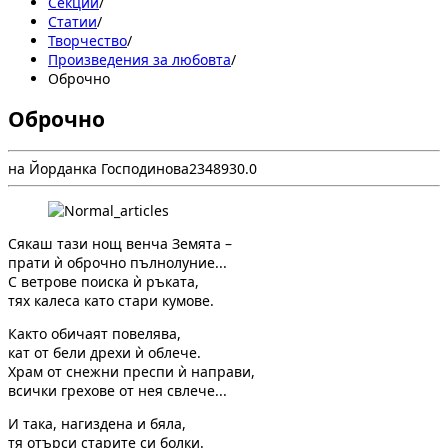
Секции
/
Статии
/
Творчество
/
Произведения за любовта
/
Оброчно
Оброчно
на Йорданка Господинова
23
4893
0.0
Сякаш тази нощ венча Земята –
прати ѝ оброчно пълнолуние...
С ветрове поиска ѝ ръката,
тях калеса като стари кумове.
Както обичаят повелява,
кат от бели дрехи ѝ облече.
Храм от снежни преспи ѝ направи,
всички грехове от нея свлече...
И така, нагиздена и бяла,
тя отърси старите си болки.