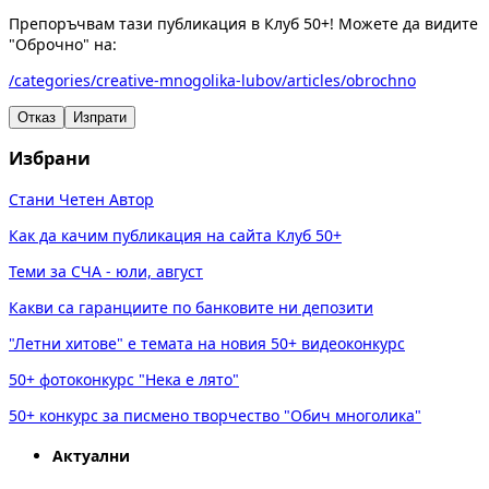
Препоръчвам тази публикация в Клуб 50+! Можете да видите
"Оброчно" на:
/categories/creative-mnogolika-lubov/articles/obrochno
Отказ
Изпрати
Избрани
Стани Четен Автор
Как да качим публикация на сайта Клуб 50+
Теми за СЧА - юли, август
Какви са гаранциите по банковите ни депозити
"Летни хитове" е темата на новия 50+ видеоконкурс
50+ фотоконкурс "Нека е лято"
50+ конкурс за писмено творчество "Обич многолика"
Актуални