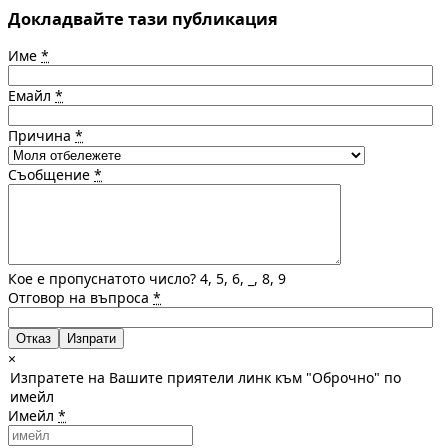
Докладвайте тази публикация
Име
*
Емайл
*
Причина
*
Съобщение
*
Кое е пропуснатото число? 4, 5, 6, _, 8, 9
Отговор на въпроса
*
Отказ
×
Изпратете на Вашите приятели линк към "Оброчно" по
имейл
Имейл
*