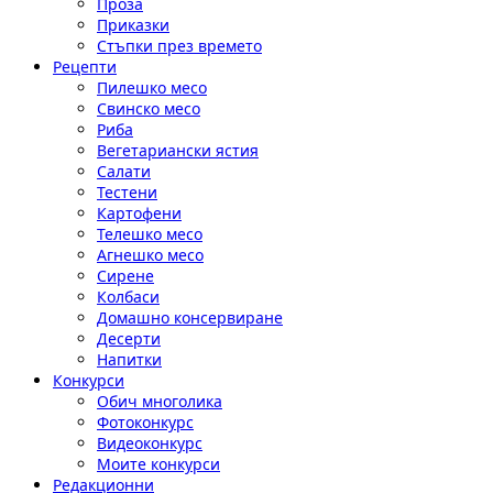
Проза
Приказки
Стъпки през времето
Рецепти
Пилешко месо
Свинско месо
Риба
Вегетариански ястия
Салати
Тестени
Картофени
Телешко месо
Агнешко месо
Сирене
Колбаси
Домашно консервиране
Десерти
Напитки
Конкурси
Обич многолика
Фотоконкурс
Видеоконкурс
Моите конкурси
Редакционни