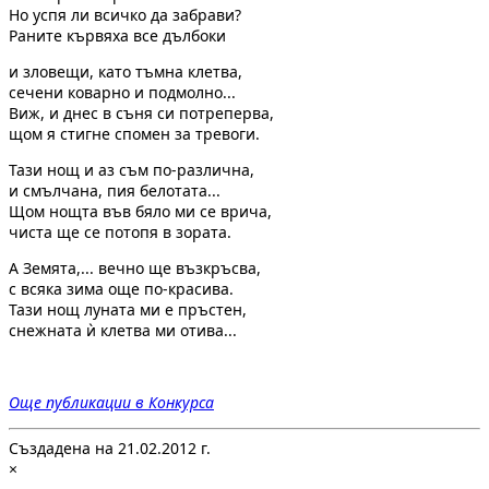
Но успя ли всичко да забрави?
Раните кървяха все дълбоки
и зловещи, като тъмна клетва,
сечени коварно и подмолно...
Виж, и днес в съня си потреперва,
щом я стигне спомен за тревоги.
Тази нощ и аз съм по-различна,
и смълчана, пия белотата...
Щом нощта във бяло ми се врича,
чиста ще се потопя в зората.
А Земята,... вечно ще възкръсва,
с всяка зима още по-красива.
Тази нощ луната ми е пръстен,
снежната ѝ клетва ми отива...
Още публикации в Конкурса
Създадена на 21.02.2012 г.
×