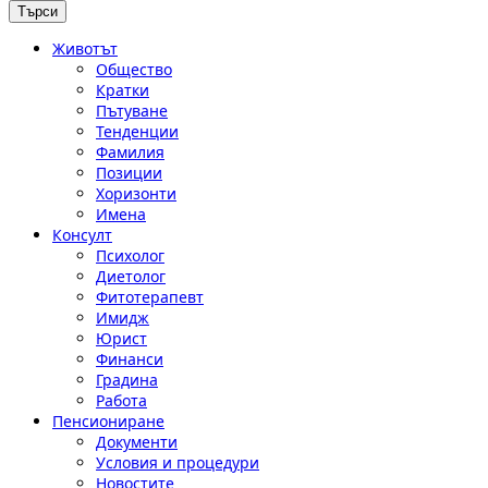
Животът
Общество
Кратки
Пътуване
Тенденции
Фамилия
Позиции
Хоризонти
Имена
Консулт
Психолог
Диетолог
Фитотерапевт
Имидж
Юрист
Финанси
Градина
Работа
Пенсиониране
Документи
Условия и процедури
Новостите