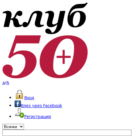
a
/
A
Вход
Влез чрез Facebook
Регистрация