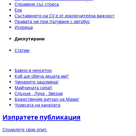
Справяне със стреса
Ела
Съставянето на CV е от изключителна важност
Правата ни при пътуване с автобус
Искрица
Дискутирани
Статии
Бавно и неусетно
Кой ще обича децата ми?
Чинарите зашумяха!
Майчината сила!!
Слънце , Луна , Звезди
Божествения ритуал на Мама!
Чудесата на канелата
Изпратете публикация
Споделете своя опит.