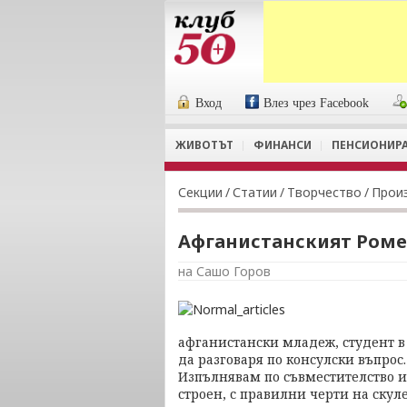
Вход
Влез чрез Facebook
ЖИВОТЪТ
ФИНАНСИ
ПЕНСИОНИР
Секции
/
Статии
/
Творчество
/
Прои
Афганистанският Роме
на Сашо Горов
афганистански младеж, студент в 
да разговаря по консулски въпрос
Изпълнявам по съвместителство и 
строен, с правилни черти на скул