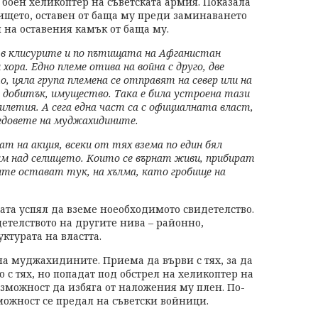
 боен хеликоптер на съветската армия. Показала
ището, оставен от баща му преди заминаването
 на оставения камък от баща му.
и, в клисурите и по пътищата на Афганистан
ора. Едно племе отива на война с друго, две
, цяла група племена се отправят на север или на
д, добитък, имущество. Така е била устроена тази
илетия. А сега една част са с официалната власт,
редовете на муджахидините.
т на акция, всеки от тях взема по един бял
ълм над селището. Които се върнат живи, прибират
ите остават тук, на хълма, като гробище на
ата успял да вземе ноеобходимото свидетелство.
етелството на другите нива – районно,
уктурата на властта.
на муджахидините. Приема да върви с тях, за да
о с тях, но попадат под обстрел на хеликоптер на
ъзможност да избяга от наложения му плен. По-
можност се предал на съветски войници.