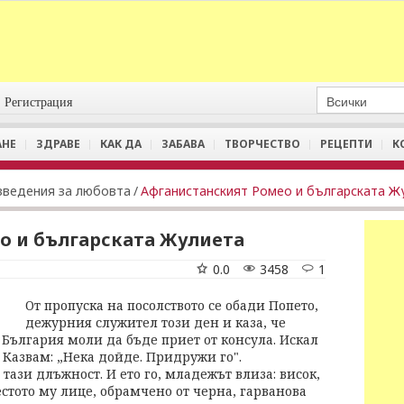
Регистрация
АНЕ
ЗДРАВЕ
КАК ДА
ЗАБАВА
ТВОРЧЕСТВО
РЕЦЕПТИ
К
зведения за любовта
/
Афганистанският Ромео и българската Ж
о и българската Жулиета
0.0
3458
1
От пропуска на посолството се обади Попето,
дежурния служител този ден и каза, че
България моли да бъде приет от консула. Искал
. Казвам: „Нека дойде. Придружи го".
тази длъжност. И ето го, младежът влиза: висок,
естото му лице, обрамчено от черна, гарванова