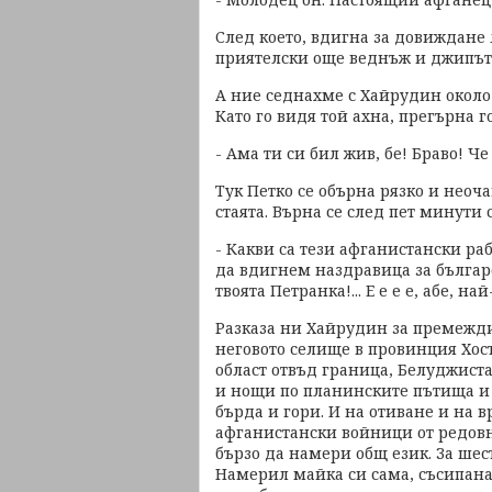
След което, вдигна за довиждане 
приятелски още веднъж и джипът
А ние седнахме с Хайрудин около 
Като го видя той ахна, прегърна г
- Ама ти си бил жив, бе! Браво! Че
Тук Петко се обърна рязко и неоч
стаята. Върна се след пет минути 
- Какви са тези афганистански рабо
да вдигнем наздравица за български
твоята Петранка!... Е е е е, абе, н
Разказа ни Хайрудин за премежди
неговото селище в провинция Хост
област отвъд граница, Белуджиста
и нощи по планинските пътища и 
бърда и гори. И на отиване и на
афганистански войници от редовн
бързо да намери общ език. За шес
Намерил майка си сама, съсипана