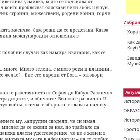
риветлива усмивка, която се подсилва от
д които проблясват бляскави бели зъби. Пущун.
уни: стройни, мъжествени, родени воини, горди
Избра
ката масичка. Сам реши да се представи. Казва
Хорат
година международни отношения в
Как д
Клуб 
 подобни случаи как намира България, как се
Завед
Музей
, много. Много зелена, с много реки и планини...
е желае?... Вие сте дарени от Бога. – отговори
лкото е разстоянието от София до Кабул. Различно
Актуал
и традициите, и обичаите. Всичко е различно. И
Истори
тук война, всичко е обърнато с главата надолу...
Истори
нието му. Хайрудин сподели, че си имал
 мислел да се ожени за нея, но трябвало да
Просто
ански власти удостоверение, че не е женен в
ила мисията му сега в Афганистан – да се сдобие