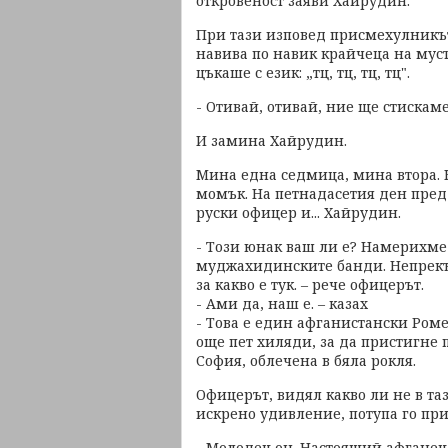
откровеност заяви Хайрудин.
При тази изповед присмехулникът
навива по навик крайчеца на муст
цъкаше с език: „тц, тц, тц, тц".
- Отивай, отивай, ние ще стискам
И замина Хайрудин.
Мина една седмица, мина втора. Ка
момък. На петнадасетия ден пред 
руски офицер и... Хайрудин.
- Този юнак ваш ли е? Намерихме 
муджахидинските банди. Непрекъс
за какво е тук. – рече офицерът.
- Ами да, наш е. – казах
- Това е един афганистански Роме
още пет хиляди, за да пристигне п
София, облечена в бяла рокля.
Офицерът, видял какво ли не в таз
искрено удивление, потупа го при
- Молодец он. Настоящий афганец