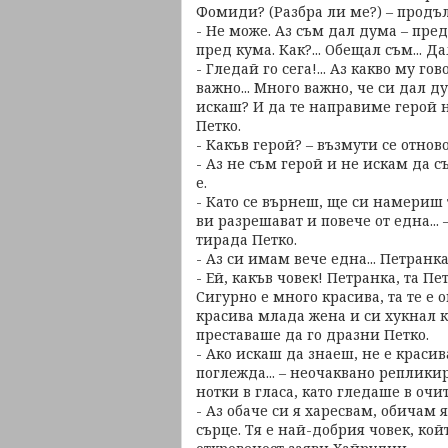
Фомиди? (Разбра ли ме?) – продъл
- Не може. Аз съм дал дума – пред
пред кума. Как?... Обещал съм... 
- Гледай го сега!... Аз какво му го
важно... Много важно, че си дал д
искаш? И да те направиме герой н
Петко.
- Какъв герой? – възмути се отнов
- Аз не съм герой и не искам да с
е.
- Като се върнеш, ще си намериш т
ви разрешават и повече от една..
тирада Петко.
- Аз си имам вече една... Петранка
- Ей, какъв човек! Петранка, та Пе
Сигурно е много красива, та те е о
красива млада жена и си хукнал к
преставаше да го дразни Петко.
- Ако искаш да знаеш, не е красив
поглежда... – неочаквано реплик
нотки в гласа, като гледаше в очит
- Аз обаче си я харесвам, обичам я
сърце. Тя е най-добрия човек, кой