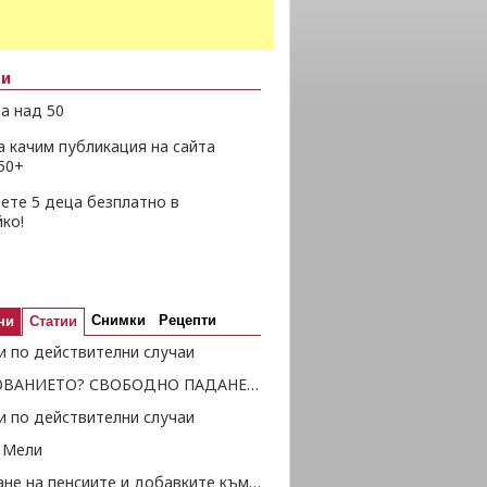
ни
а над 50
а качим публикация на сайта
50+
ете 5 деца безплатно в
ко!
Снимки
Рецепти
ни
Статии
и по действителни случаи
ОБРАЗОВАНИЕТО? СВОБОДНО ПАДАНЕ В ПРОПАСТТА...
и по действителни случаи
 Мели
Отпускане на пенсиите и добавките към тях