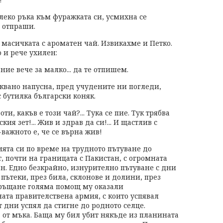
леко ръка към фуражката си, усмихна се
 отпраши.
масичката с ароматен чай. Извикахме и Петко.
о и рече ухилен:
 ние вече за малко... да те отпишем.
аквано напусна, пред учудените ни погледи,
с бутилка български коняк.
ти, какъв е този чай?... Тука се пие. Тук трябва
я зет!... Жив и здрав да си!... И щастлив с
ай-важното е, че се върна жив!
ята си по време на трудното пътуване до
, почти на границата с Пакистан, с огромната
н. Едно безкрайно, изнурително пътуване с дни
пътеки, през била, склонове и долини, през
 връщане голяма помощ му оказали
ата правителствена армия, с които успявал
т дни успял да стигне до родното селце.
 от мъка. Баща му бил убит някъде из планината