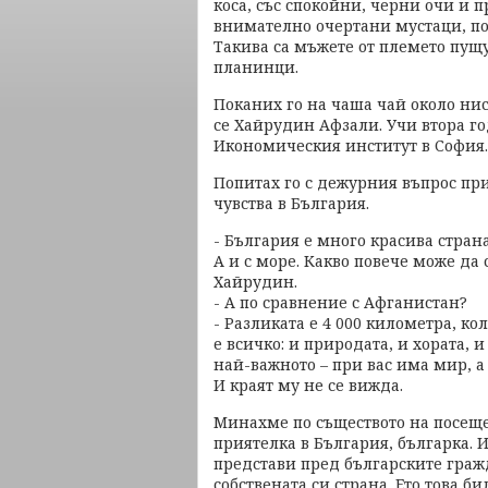
коса, със спокойни, черни очи и п
внимателно очертани мустаци, по
Такива са мъжете от племето пущ
планинци.
Поканих го на чаша чай около нис
се Хайрудин Афзали. Учи втора 
Икономическия институт в София.
Попитах го с дежурния въпрос при
чувства в България.
- България е много красива страна
А и с море. Какво повече може да с
Хайрудин.
- А по сравнение с Афганистан?
- Разликата е 4 000 километра, ко
е всичко: и природата, и хората, 
най-важното – при вас има мир, а 
И краят му не се вижда.
Минахме по съществото на посеще
приятелка в България, българка. И
представи пред българските гражд
собствената си страна. Ето това б