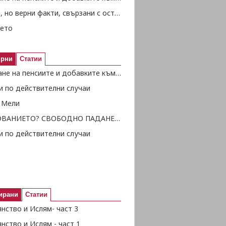
Смешни, но верни факти, свързани с остаряването - част 3
ето
ярни
Статии
Отпускане на пенсиите и добавките към тях
и по действителни случаи
 Мели
ОБРАЗОВАНИЕТО? СВОБОДНО ПАДАНЕ В ПРОПАСТТА...
и по действителни случаи
ирани
Статии
нство и Ислям- част 3
нство и Ислям - част 1