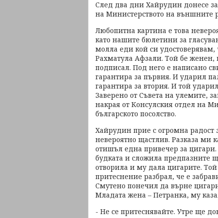
След два дни Хайрудин донесе за
на Министерството на външните р
Любопитна картина е това неверо
като нашите бюлетини за гласува
молла еди кой си удостоверявам,
Рахматула Афзали. Той бе женен, н
подписал. Под него е написано св
гарантира за първия. И ударил па
гарантира за втория. И той ударил
Заверено от Съвета на улемите, з
накрая от Консулския отдел на М
българското посолство.
Хайрудин прие с огромна радост 
невероятно щастлив. Разказа ми к
отишъл една привечер за цигари.
будката и сложила предпазните щ
отворила и му дала цигарите. Той 
притеснение разбрал, че е забрав
Смутено понечил да върне цигарит
Младата жена – Петранка, му каза
- Не се притеснявайте. Утре ще до