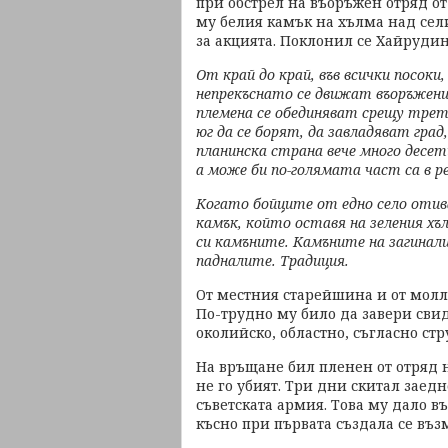
при обстрел на въоръжен отряд от
му белия камък на хълма над сел
за акцията. Поклонил се Хайрудин
От край до край, във всички посок
непрекъснато се движат въоръжени х
племена се обединяват срещу трето
юг да се борят, да завладяват гра
планинска страна вече много десет
а може би по-голямата част са в 
Когато бойците от едно село отива
камък, който оставя на зеления х
си камъните. Камъните на загинал
падналите. Традиция.
От местния старейшина и от молл
По-трудно му било да завери свид
околийско, областно, съгласно стр
На връщане бил пленен от отряд 
не го убият. Три дни скитал заедн
съветската армия. Това му дало в
късно при първата създала се въз