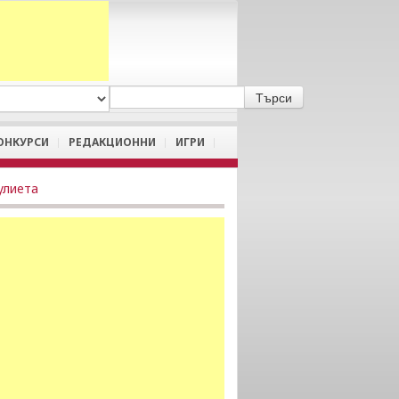
A
/
a
ОНКУРСИ
РЕДАКЦИОННИ
ИГРИ
улиета