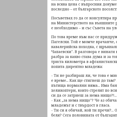
на всяка цена с въпросния докуме
последно – от българското посолст
Посъветвах го да се консултира пр
на Министерството на външните р
е необходимо – и със Съвета на 
По това време към нас се придруж
Пагелски. Той е момче врачанче, 
кавалерийска походка, с щръкнал
Чапаевски". В разговора е винаги
разбра за какво става дума и за т
триста километра в афганистанск
попита директно младежа:
- Ти не разбираш ли, че това е м
е време... Как ще стигнеш до там?
пътища нормални няма... Има бан
хеликоптери, които стрелят по вси
си да се затриеш за нема нищо?!...
- Как „за нема нищо"? Че аз обич
младежът и с твърдост в гласа.
- Ти си я обичай, кой ти пречи?... 
беля? Сега половината от българит