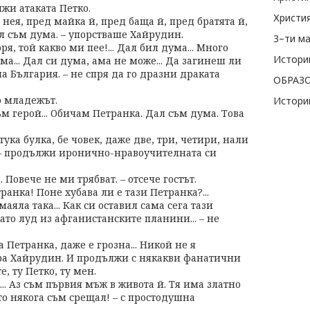
жи атаката Петко.
Христия
 нея, пред майка й, пред баща й, пред братята й,
Дал съм дума. – упорстваше Хайрудин.
3–ти ма
воря, той какво ми пее!... Дал бил дума... Много
Истори
ума... Дал си дума, ама не може... Да загинеш ли
а България. – не спря да го дразни драката
о младежът.
Истори
ъм герой... Обичам Петранка. Дал съм дума. Това
ука булка, бе човек, даже две, три, четири, нали
. – продължи иронично-нравоучителната си
. Повече не ми трябват. – отсече гостът.
транка! Поне хубава ли е тази Петранка?...
маяла така... Как си оставил сама сега тази
ато луд из афганистанските планини... – не
а Петранка, даже е грозна... Никой не я
ира Хайрудин. И продължи с някакви фанатични
е, ту Петко, ту мен.
... Аз съм първия мъж в живота й. Тя има златно
то някога съм срещал! – с простодушна