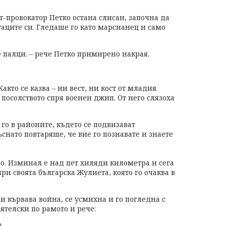
-провокатор Петко остана слисан, започна да
аците си. Гледаше го като марсианец и само
е палци. – рече Петко примирено накрая.
кто се казва – ни вест, ни кост от младия
посолството спря военен джип. От него слязоха
го в районите, където се подвизават
нато повтаряше, че вие го познавате и знаете
о. Изминал е над пет хиляди километра и сега
ри своята българска Жулиета, която го очаква в
и кървава война, се усмихна и го погледна с
ятелски по рамото и рече:
!