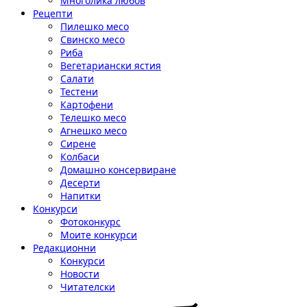
Многолика любов
Рецепти
Пилешко месо
Свинско месо
Риба
Вегетариански ястия
Салати
Тестени
Картофени
Телешко месо
Агнешко месо
Сирене
Колбаси
Домашно консервиране
Десерти
Напитки
Конкурси
Фотоконкурс
Моите конкурси
Редакционни
Конкурси
Новости
Читателски