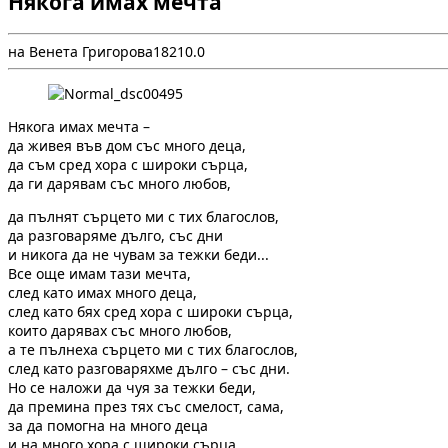
Някога имах мечта
на Венета Григорова
1
821
0.0
Някога имах мечта –
да живея във дом със много деца,
да съм сред хора с широки сърца,
да ги дарявам със много любов,
да пълнят сърцето ми с тих благослов,
да разговаряме дълго, със дни
и никога да не чувам за тежки беди...
Все още имам тази мечта,
след като имах много деца,
след като бях сред хора с широки сърца,
които дарявах със много любов,
а те пълнеха сърцето ми с тих благослов,
след като разговаряхме дълго – със дни.
Но се наложи да чуя за тежки беди,
да премина през тях със смелост, сама,
за да помогна на много деца
и на много хора с широки сърца.