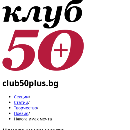
club50plus.bg
Секции
/
Статии
/
Творчество
/
Поезия
/
Някога имах мечта