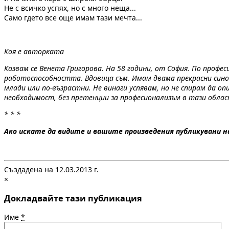
Не с всичко успях, но с много неща...
Само гдето все още имам тази мечта...
Коя е авторката
Казвам се Венета Григорова. На 58 години, от София. По проф
работоспособността. Вдовица съм. Имам двама прекрасни синове
млади или по-възрастни. Не винаги успявам, но не спирам да о
необходимост, без претенции за професионализъм в тази облас
* * *
Ако искате да видите и вашите произведения публикувани на 
Създадена на 12.03.2013 г.
×
Докладвайте тази публикация
Име
*