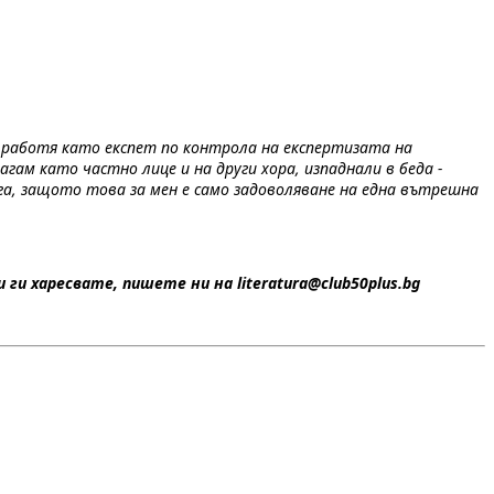
, работя като експет по контрола на експертизата на
гам като частно лице и на други хора, изпаднали в беда -
сега, защото това за мен е само задоволяване на една вътрешна
ги харесвате, пишете ни на literatura@club50plus.bg