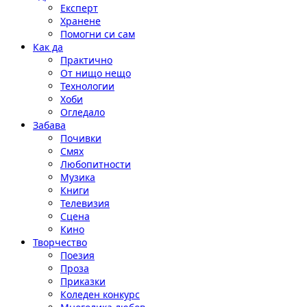
Експерт
Хранене
Помогни си сам
Как да
Практично
От нищо нещо
Технологии
Хоби
Огледало
Забава
Почивки
Смях
Любопитности
Музика
Книги
Телевизия
Сцена
Кино
Творчество
Поезия
Проза
Приказки
Коледен конкурс