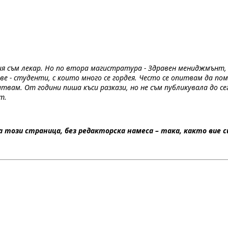
есия съм лекар. Но по втора магистратура - Здравен мениджмънт
 - студенти, с които много се гордея. Често се опитвам да пома
питвам. От години пиша къси разкази, но не съм публикувала до 
т.
този страница, без редакторска намеса – така, както вие си 