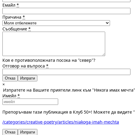
Емайл
*
Причина
*
Съобщение
*
Коя е противоположната посока на "север"?
Отговор на въпроса
*
Отказ
×
Изпратете на Вашите приятели линк към "Някога имах мечта
Имейл
*
Препоръчвам тази публикация в Клуб 50+! Можете да видите "
/categories/creative-poetry/articles/niakoga-imah-mechta
Отказ
Изпрати