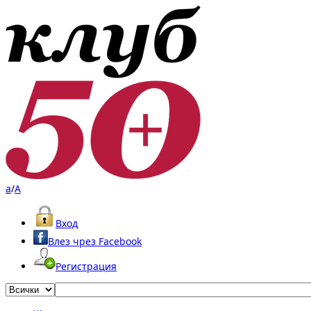
a
/
A
Вход
Влез чрез Facebook
Регистрация