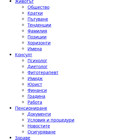
Животът
Общество
Кратки
Пътуване
Тенденции
Фамилия
Позиции
Хоризонти
Имена
Консулт
Психолог
Диетолог
Фитотерапевт
Имидж
Юрист
Финанси
Градина
Работа
Пенсиониране
Документи
Условия и процедури
Новостите
Осигуряване
Здраве