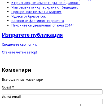
6 признака, че компютърът ви е „хакнат“
Чиа семената - суперхрана от бъдещето
Прощалното писмо на Маркес
Чудеса от брезов сок
Балкански фестивал на ракията
Пенсиите се увеличават от юли 2014г.
Изпратете публикация
Споделете своя опит.
Станете четен автор!
Коментари
Все още няма коментари
Guest
*
Guest email