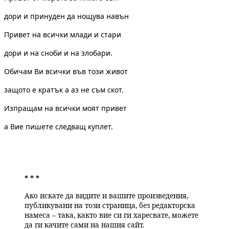
дори и принуден
да нощува навън
Привет на всички
млади и стари
дори и на сноби и на злобари.
Обичам Ви всички във този живот
защото е кратък а аз не съм скот.
Изпращам на всички моят привет
а Вие пишете следващ куплет.
* * *
Ако искате да видите и вашите произведения,
публикувани на този страница, без редакторска
намеса – така, както вие си ги харесвате, можете
да ги качите сами на нашия сайт.