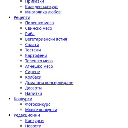
Приказки
Коледен конкурс
Многолика любов
Рецепти
Пилешко месо
Свинско месо
Риба
Вегетариански ястия
Салати
Тестени
Картофени
Телешко месо
Агнешко месо
Сирене
Колбаси
Домашно консервиране
Десерти
Напитки
Конкурси
Фотоконкурс
Моите конкурси
Редакционни
Конкурси
Новости