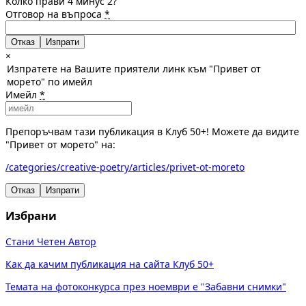
Колко прави 4 минус 2?
Отговор на въпроса
*
Отказ
×
Изпратете на Вашите приятели линк към "Привет от
морето" по имейл
Имейл
*
Препоръчвам тази публикация в Клуб 50+! Можете да видите
"Привет от морето" на:
/categories/creative-poetry/articles/privet-ot-moreto
Отказ
Изпрати
Избрани
Стани Четен Автор
Как да качим публикация на сайта Клуб 50+
Темата на фотоконкурса през ноември е "Забавни снимки"