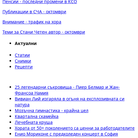
Пенсии - последни промени в КСО
Публикации в СЧА - октомври
Внимание - трафик на хора
Теми за Стани Четен автор - октомври
Актуални
Статии
Снимки
Рецепти
25 легендарни съкровища - Пиер Белмар и Жан-
Франсоа Намия
Вивиан Лий изгаряла в огъня на експлозивната си
натура
Мозъчна гимнастика - крайна цел
Квартална скамейка
Лечебната круша
Хората от 50+ поколението са ценни за работодателите
Енио Мориконе с предколеден концерт в София