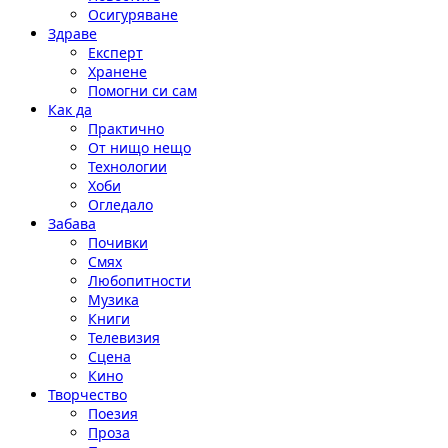
Осигуряване
Здраве
Експерт
Хранене
Помогни си сам
Как да
Практично
От нищо нещо
Технологии
Хоби
Огледало
Забава
Почивки
Смях
Любопитности
Музика
Книги
Телевизия
Сцена
Кино
Творчество
Поезия
Проза