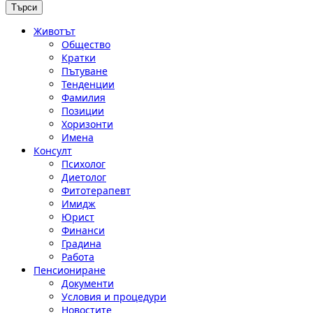
Животът
Общество
Кратки
Пътуване
Тенденции
Фамилия
Позиции
Хоризонти
Имена
Консулт
Психолог
Диетолог
Фитотерапевт
Имидж
Юрист
Финанси
Градина
Работа
Пенсиониране
Документи
Условия и процедури
Новостите