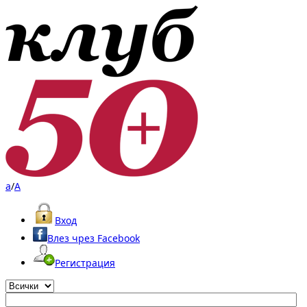
a
/
A
Вход
Влез чрез Facebook
Регистрация