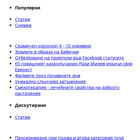
Популярни
Статии
Снимки
Седмичен хороскоп 4 - 10 ноември
Зодиите в образа на бабички
Отбелязване на приятели във Facebоok статусите
65 годишният казанлъчанин Ради Милев изкачи своя
Еверест
Филмите през почивните дни
Уникално слънчево затъмнение
Смехотерапия - лечебните свойства на доброто
настроение
Дискутирани
Статии
Пенсиониране при първа и втора категория труд