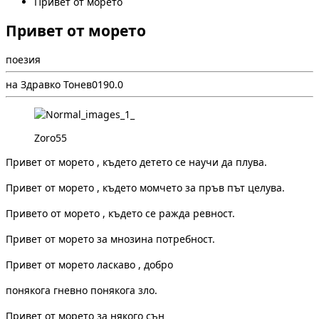
Привет от морето
Привет от морето
поезия
на Здравко Тонев
0
19
0.0
Zoro55
Привет от морето , където
детето се научи да плува.
Привет от морето , където
момчето за пръв път целува.
Привето от морето , където
се ражда ревност.
Привет от морето
за мнозина потребност.
Привет от морето
ласкаво , добро
понякога гневно
понякога зло.
Привет от морето
за някого сън