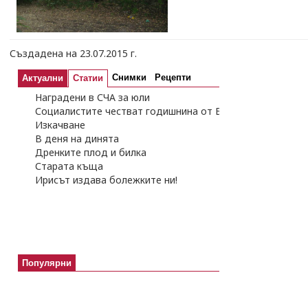
Създадена на 23.07.2015 г.
Снимки
Рецепти
Актуални
Статии
Наградени в СЧА за юли
Социалистите честват годишнина от Бузлуджанския конг
Изкачване
В деня на динята
Дренките плод и билка
Старата къща
Ирисът издава болежките ни!
Популярни