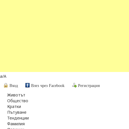
a
/
A
Вход
Влез чрез Facebook
Регистрация
Животът
Общество
Кратки
Пътуване
Тенденции
Фамилия