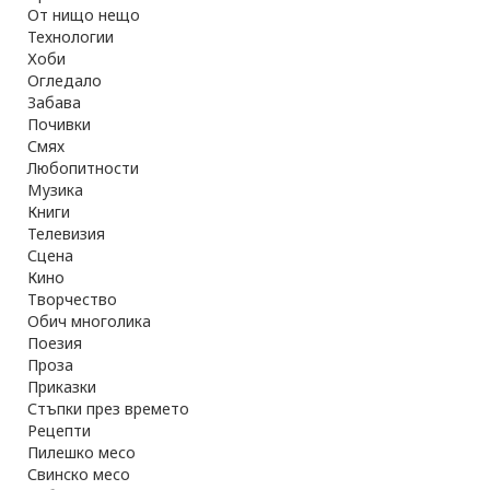
От нищо нещо
Технологии
Хоби
Огледало
Забава
Почивки
Смях
Любопитности
Музика
Книги
Телевизия
Сцена
Кино
Творчество
Обич многолика
Поезия
Проза
Приказки
Стъпки през времето
Рецепти
Пилешко месо
Свинско месо