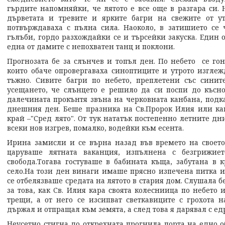
гърдите напомняйки, че лятото е все още в разгара си.
дърветата и тревите и ярките багри на свежите от у
потвърждаваха с пълна сила. Наоколо, в затишието се 
гълъби, гордо разхождайки се и търсейки закуска. Един 
една от дамите с непохватен танц и поклони.
Прогнозата бе за слънчев и топъл ден. По небето се го
които обаче опровергаваха синоптиците и утрото изгле
тъжно. Сивите багри по небето, преплетени със синит
усещането, че слънцето е решило да си поспи до късно
далечината прокънтя звъна на черковната канбана, подк
днешния ден. Беше празника на Св.Пророк Илия или как
край –"Сред лято". От тук нататък постепенно летните дн
всеки нов изгрев, помалко, водейки към есента.
Ирина замисли и се върна назад във времето на своето 
царуваше лятната ваканция, изпълнена с безгрижие
свобода.Тогава гостуваше в бабината къща, забутана в 
село.На този ден винаги имаше прясно изпечена питка и
се отбелязваше средата на лятото в стария дом. Слушала 
за това, как Св. Илия кара своята колесниица по небето 
трещи, а от него се изсипват светкавиците с грохота н
държал и отпращал към земята, а след това я дарявал с е
Неусетно стигна до открехната прогнила порта на едно о