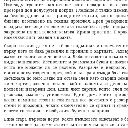
Измежду тревите надничаше като извадено око раз
прозорец под полусрутен покрив. Гледаше я тъжно измеж
за безпощадността на природните стихии, които срива
биваше изоставено на техния произвол. Пред разкривен
оградата все още стоеше малка скамейка, грубо направ
закрепена на два големи камъка. Ирина приседна. В крака
намачкан лист, овалян в прахта.
Скоро валялия дъжд не го беше подминал и напечатенит
върху него се бяха размили и пропили в хартията. Захвъ
жалко се въргаляше до пейката. Любопитството я накара да
види написаното. Изсивелите и размазани букви изписвах
която не можеше да се разчете. Разбра,че е некролог,
старата полуотворена порта, който вятъра и дъжда бяха св
засъхнала по него.Какво ли остава след като свърши зем
лист хартия, закачен някъде, който напомня за деня на
последен извървян ден. Един лист хартия, който след т
разкъсва, смачква, унищожава. Един дом, който приро
всеки изминал сезон и той гледа все по-тъжно с разкъ
стени и прозорци, докато окончателно се сринат и сравн
съвсем ги заличава с избуялите бурени и коприва.
Една стара дървена порта, която дъждовете оцветяват в б
тъжно люлее на ръждясалите панти под напора си и след