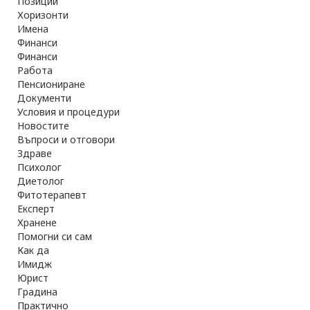
Позиции
Хоризонти
Имена
Финанси
Финанси
Работа
Пенсиониране
Документи
Условия и процедури
Новостите
Въпроси и отговори
Здраве
Психолог
Диетолог
Фитотерапевт
Експерт
Хранене
Помогни си сам
Как да
Имидж
Юрист
Градина
Практично