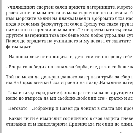
Училищният спортен салон приюти лагерниците. Морето
разстояние и момчетата нямаха търпение да си оставят б
към морските вълни на плажа.Павел и Добромир бяха на
пода в големия физкултурен салон.Срещу тях спяха групат
намахани и горделиви момчета.Те непрекъснато търсиха 
другите лагерници.Това им беше като добро утро.Една с
Павел до оградата на училището и му показа от завитите
фотоапарат.
- На онова леке от столицата е, дето спи точно срещу теб
- Вчера го победих на канадска борба, след като си беше 
Той не можа да довърши,защото лагерната тръба за сбор 
им.На бързо всички бяха строени на плаца.Началник лаге
-Така и така,откраднат е фотоапаратът на ваше другарче 
нещо по въпроса да ми съобщи!Свободни сте!- кратко и я
Неговото - Добромир и Павел да дойдат в стаята ми-прое
- Какви ли ги е измислил софиянчето в своя защита-гнев
отивайки към канцеларията.Привикваха ги един по един