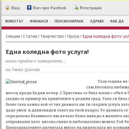
Вход
Влез чрез Facebook
Регистрация
ЖИВОТЪТ
ФИНАНСИ
ПЕНСИОНИРАНЕ
ЗДРАВЕ
КАК ДА
Секции
/
Статии
/
Творчество
/
Проза
/
Една коледна фото усл
Една коледна фото услуга!
колко трайна е човещината....
на Тинко Дончев
Тази година на
сам.Неговата любима
месец преди Бъдни вечер. С Христина се бяха взели с обич и
заедно за пример на приятелите в родния град. Така си бяха 
беше така важно кой от тях двамата ще ти свърши услуга кат
даде умен и далновиден съвет на твой въпрос.Те двамата се
определено.Взаимното им начало беше някъде в малките кла
открояваше като високо,силно и любознателно момче.Той б
Преподавателите разчитаха много на лидерската му позиция 