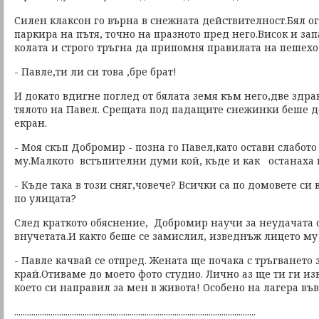
Силен клаксон го върна в снежната действителност.Бял 
паркира на пътя, точно на празното пред него.Висок и зап
колата и строго тръгна да припомня правилата на пешехо
- Павле,ти ли си това ,бре брат!
И докато вдигне поглед от бялата земя към него,две здр
тялото на Павел. Срещата под падащите снежинки беше д
екран.
- Моя скъп Добромир - позна го Павел,като остави слабото
му.Малкото встъпителни думи кой, къде и как останаха 
- Къде така в този сняг,човече? Всички са по домовете си
по улицата?
След краткото обяснение, Добромир научи за неудачата 
внучетата.И както беше се замислил, изведнъж лицето му
- Павле качвай се отпред. Жената ще почака с тръгването 
край.Отиваме до моето фото студио. Лично аз ще ти ги изв
което си направил за мен в живота! Особено на лагера в
.................................................................................................................