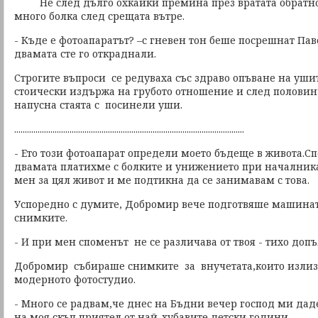
Не след дълго охкайки премина през вратата обратно.
много болка след срещата вътре.
- Къде е фотоапаратът? –с гневен тон беше посрешнат Пав
двамата сте го откраднали.
Строгите въпроси се редуваха със здраво опъване на уши
стоически издържа на грубото отношение и след половин
напусна стаята с посинели уши.
............................................................................................................
- Ето този фотоапарат определи моето бъдеще в живота.Сп
двамата платихме с болките и унижението при началника
мен за цял живот и ме подтикна да се занимавам с това.
Успоредно с думите, Добромир вече подготвяше машинат
снимките.
- И при мен споменът не се различава от твоя - тихо доп
Добромир събираше снимките за внучетата,които излиза
модерното фотостудио.
- Много се радвам,че днес на Бъдни вечер господ ми да
на моя скъп приятел от най-хубавите детски години.