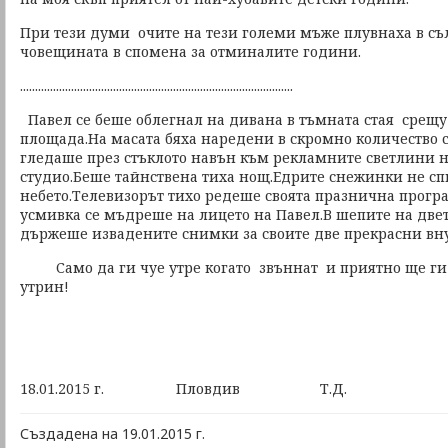
При тези думи очите на тези големи мъже плувнаха в съ
човещината в спомена за отминалите години.
...........................................................................................
Павел се беше облегнал на дивана в тъмната стая срещу
площада.На масата бяха наредени в скромно количество 
гледаше през стъклото навън към рекламните светлини н
студио.Беше тайнствена тиха нощ.Едрите снежинки не сп
небето.Телевизорът тихо редеше своята празнична прогр
усмивка се мъдреше на лицето на Павел.В шепите на двет
държеше извадените снимки за своите две прекрасни вн
Само да ги чуе утре когато звъннат и приятно ще ги 
утрин!
18.01.2015 г. Пловдив Т.Д.
Създадена на 19.01.2015 г.