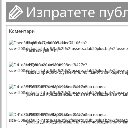
Изпратете пуб
Коментари
Марина Цекова написа:
Развълнува ме !
М.Дикова написа:
Пишеш прекрасно,увлекателно ...много ми хареса!Б
5708264576-Маргарита Стоянова написа:
умееш да предизвикаш сълзи на човещина за отмин
5708264576-Маргарита Стоянова написа:
умееш да предизвикаш сълзи на човещина за отмин