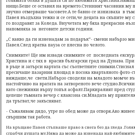
голямата болка в душата си по любимата Христина.Нямаш
нищо.Беше се оставил на времето.Стенният часовник му
звучно отмерваше часовете.А те бавно се изнизваха в тъ
Павел въздъхна тежко и се сети,че децата на скъпите му 
го поздравят за Коледа. Внучетата му бяха прекрасни-въ
напомняха за неговите детски години.
„С какво да ги изненадам за подарък”- смени набързо ми
Павел.След кратка пауза се плесна по челото.
Снимките! Ще им извадя снимките от последната екскурз
Христина и с тях в красив български град на Дунава. При
в ръце и затърси картата със съответните снимки.Стиснал 
пресичаше пазарния площад в посока кварталното фото-с
виждаше,че свети.Набързо сподели на младото момче вът
настойчиво на вратата на затвореното вече студио.Всичк
като снежинки върху топъл асфалт.Паркиралият пред сту
цепеше тъмната вечер с клаксона си.Младата му приятел
да тръгват,че закъсняват.
- Съжалявам дядо, утре по обед може да отворя.Ако живе
свършим тая работа.
На връщане Павел стъпваше право в снега без да гледа .Голя
сграбчи душата му.Няма да може да изненада най-любимите 