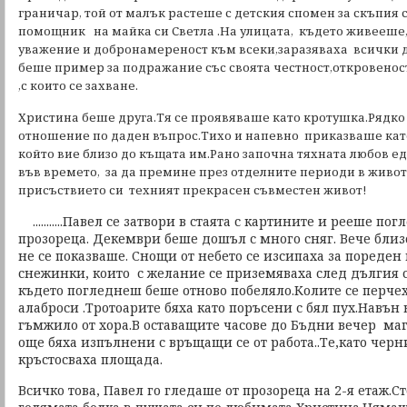
граничар, той от малък растеше с детския спомен за скъпия 
помощник на майка си Светла .На улицата, където живееше,
уважение и добронамереност към всеки,заразяваха всички
беше пример за подражание със своята честност,откровенос
,с които се захване.
Христина беше друга.Тя се проявяваше като кротушка.Рядко
отношение по даден въпрос.Тихо и напевно приказваше като
който вие близо до къщата им.Рано започна тяхната любов е
във времето, за да премине през отделните периоди в живот
присъствието си техният прекрасен съвместен живот!
...........Павел се затвори в стаята с картините и рееше по
прозореца. Декември беше дошъл с много сняг. Вече бли
не се показваше. Снощи от небето се изсипаха за пореден
снежинки, които с желание се приземяваха след дългия с
където погледнеш беше отново побеляло.Колите се перче
алаброси .Тротоарите бяха като поръсени с бял пух.Навън 
гъмжило от хора.В оставащите часове до Бъдни вечер ма
още бяха изпълнени с връщащи се от работа..Те,като черн
кръстосваха площада.
Всичко това, Павел го гледаше от прозореца на 2-я етаж.С