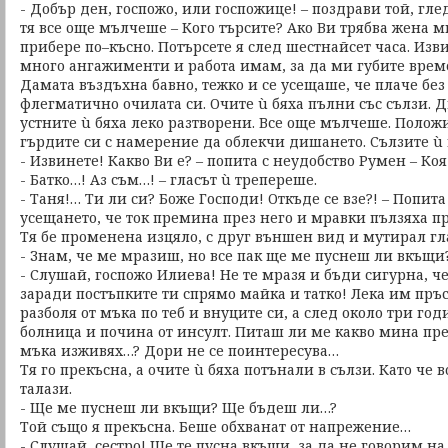
- Добър ден, госпожо, или госпожице! – поздрави той, гл
тя все още мълчеше – Кого търсите? Ако Ви трябва жена ми
прибере по–късно. Потърсете я след шестнайсет часа. Изв
много ангажименти и работа имам, за да ми губите врем
Дамата въздъхна бавно, тежко и се усещаше, че плаче без 
флегматично очилата си. Очите ù бяха пълни със сълзи. 
устните ù бяха леко разтворени. Все още мълчеше. Полож
гърдите си с намерение да облекчи дишането. Сълзите ù 
- Извинете! Какво Ви е? – попита с неудобство Румен – Коя
- Батко…! Аз съм…! – гласът ù трепереше.
- Таня!… Ти ли си? Боже Господи! Откъде се взе?! – Попит
усещането, че ток премина през него и мравки пълзяха пр
Тя бе променена изцяло, с друг външен вид и мутирал гл
- Знам, че ме мразиш, но все пак ще ме пуснеш ли вкъщи
- Слушай, госпожо Илиева! Не те мразя и бъди сигурна, че
заради постъпките ти спрямо майка и татко! Лека им пръ
разболя от мъка по теб и внуците си, а след около три год
болница и почина от инсулт. Питаш ли ме какво мина пре
мъка изживях…? Дори не се поинтересува…
Тя го прекъсна, а очите ù бяха потънали в сълзи. Като че
талази.
- Ще ме пуснеш ли вкъщи? Ще бъдеш ли…?
Той също я прекъсна. Беше обхванат от напрежение…
- Слушай, сестро! Ще те пусна вкъщи, за да не говорим на