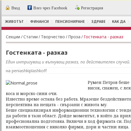
Вход
Влез чрез Facebook
Регистрация
ЖИВОТЪТ
ФИНАНСИ
ПЕНСИОНИРАНЕ
ЗДРАВЕ
КАК ДА
Секции
/
Статии
/
Творчество
/
Проза
/
Гостенката - разказ
Гостенката - разказ
Един интригуващ и вълнуващ разказ, по действителен случай.
на peniashkiplashkoff
Румен Петров беше 
висок, снажен, с ле
коса и морско сини очи.
Известно време остана без работа. Мразеше бездействието
перспектива на нещата - свързани с живота му.
Беше специализирал информационни технологии с тенден
да работи в тази област. Дойде моментът, в който да при
професионална подготовка. Включи в ход фирмата си. П
взаимоотношения с няколко фирми, дори и частни лица.