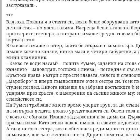
заслужаваш…
***
Влязоха. Покани я в стаята си, която беше оборудвана кат
детска стая – но доста голяма. Насреща беше ъгловото бю
принтерите, скенера, а отстрани имаше средно голяма б
въртящ стол.
В близост имаше плотер, които бе свързан с компютъра. Д
имаше кожено канапе, ниска маса и четири табуретки, а
мини хладилник.
- Какво те води насам? – попита Румен, сядайки на стола 
канапето – Заповядай, госпожо Илиева! - погледна я със з
Кръстоса крака. Разтри с пръсти главата, челото и слепоо
„Марлборо” и впери тъмносините очи в сестра си. Този пъ
студен поглед. Никога нямаше да забрави постъпките ù и с
ударила през кръста, с намерение да съсипе живота му; 
семейството си.
На Румен трябваше много време упорит труд, за да стъпи 
да издържа децата, докато уредят живота си. Освен това 
с която се обичаха. Имаше задължения и за дома си. Дър
прагматизма. Като всеки човек, имаше и своите недостат
А тази негова сестра, която обичаше преди много години
помагаше, постъпи жестоко с него. Дори ù помогна, като з