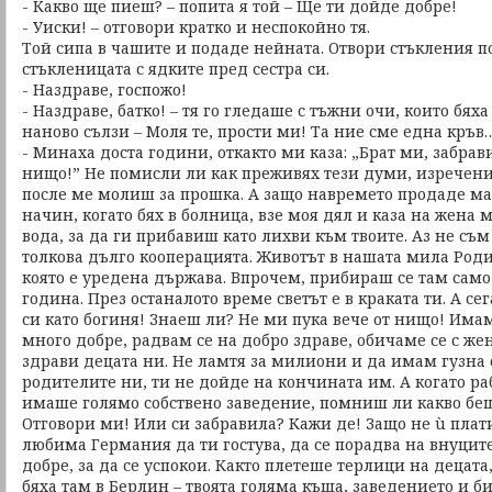
- Какво ще пиеш? – попита я той – Ще ти дойде добре!
- Уиски! – отговори кратко и неспокойно тя.
Той сипа в чашите и подаде нейната. Отвори стъкления п
стъкленицата с ядките пред сестра си.
- Наздраве, госпожо!
- Наздраве, батко! – тя го гледаше с тъжни очи, които бях
наново сълзи – Моля те, прости ми! Та ние сме една кръв
- Минаха доста години, откакто ми каза: „Брат ми, забрав
нищо!” Не помисли ли как преживях тези думи, изречени 
после ме молиш за прошка. А защо навремето продаде м
начин, когато бях в болница, взе моя дял и каза на жена 
вода, за да ги прибавиш като лихви към твоите. Аз не съм
толкова дълго кооперацията. Животът в нашата мила Роди
която е уредена държава. Впрочем, прибираш се там само
година. През останалото време светът е в краката ти. А се
си като богиня! Знаеш ли? Не ми пука вече от нищо! Имам
много добре, радвам се на добро здраве, обичаме се с жен
здрави децата ни. Не ламтя за милиони и да имам гузна с
родителите ни, ти не дойде на кончината им. А когато р
имаше голямо собствено заведение, помниш ли какво бе
Отговори ми! Или си забравила? Кажи де! Защо не ù плат
любима Германия да ти гостува, да се порадва на внуците 
добре, за да се успокои. Както плетеше терлици на децат
бяха там в Берлин – твоята голяма къща, заведението и б