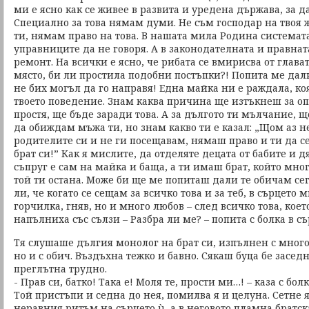
ми е ясно как се живее в развита и уредена държава, за д
Специално за това нямам думи. Не съм господар на твоя 
ти, нямам право на това. В нашата мила Родина системата
управниците да не говоря. А в законодателната и правнат
ремонт. На всички е ясно, че рибата се вмирисва от глават
място, би ли простила подобни постъпки?! Попита ме дали
не бих могъл да го направя! Една майка ни е раждала, ко
твоето поведение. Знам каква причина ще изтъкнеш за оп
простя, ще бъде заради това. А за дългото ти мълчание, 
да обиждам мъжа ти, но знам какво ти е казал: „Щом аз н
родителите си и не ги посещавам, нямаш право и ти да с
брат си!” Как я мислите, да отделяте децата от бабите и 
съпруг е сам на майка и баща, а ти имаш брат, който мног
той ти остана. Може би ще ме попиташ дали те обичам се
ли, че когато се сещам за всичко това и за теб, в сърцето 
горчилка, гняв, но и много любов – след всичко това, коет
напълниха със сълзи – Разбра ли ме? – попита с болка в съ
Тя слушаше дългия монолог на брат си, изпълнен с много 
но и с обич. Въздъхна тежко и бавно. Сякаш буца бе засед
преглътна трудно.
- Прав си, батко! Така е! Моля те, прости ми…! – каза с болк
Той пристъпи и седна до нея, помилва я и целуна. Сетне 
неравния ритъм на сърцето ù, а в неговото пламна братск