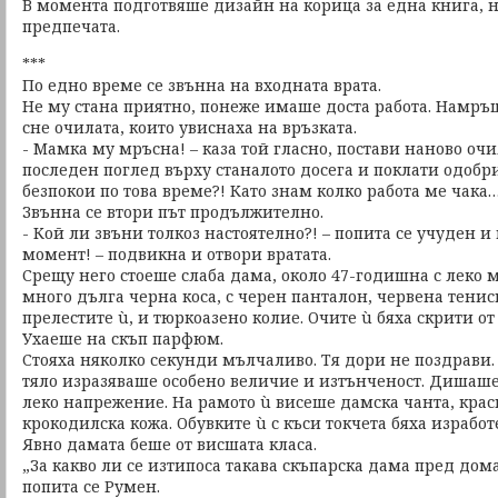
В момента подготвяше дизайн на корица за една книга, н
предпечата.
***
По едно време се звънна на входната врата.
Не му стана приятно, понеже имаше доста работа. Намръщ
сне очилата, които увиснаха на връзката.
- Мамка му мръсна! – каза той гласно, постави наново очи
последен поглед върху станалото досега и поклати одобр
безпокои по това време?! Като знам колко работа ме чака…
Звънна се втори път продължително.
- Кой ли звъни толкоз настоятелно?! – попита се учуден и
момент! – подвикна и отвори вратата.
Срещу него стоеше слаба дама, около 47-годишна с леко м
много дълга черна коса, с черен панталон, червена тенис
прелестите ù, и тюркоазено колие. Очите ù бяха скрити о
Ухаеше на скъп парфюм.
Стояха няколко секунди мълчаливо. Тя дори не поздрави.
тяло изразяваше особено величие и изтънченост. Дишаше
леко напрежение. На рамото ù висеше дамска чанта, крас
крокодилска кожа. Обувките ù с къси токчета бяха израбо
Явно дамата беше от висшата класа.
„За какво ли се изтипоса такава скъпарска дама пред дома
попита се Румен.