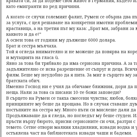
краката си, за да подеме своя живот в Германия, където и
като емигранти по ред причини.
А когато се случи големият фалит, Румен се обърна два пъ
за услуга, с цел решаване на конкретни имотни проблеми, 
краставица, а на третия път му каза: „Брат ми, забрави за
каквото и да е!”
А освен това от години му дължеше 6000 долара.
Брат и сестра мълчаха.
Той я огледа внимателно и не можеше да повярва на кор
и мутацията на гласа ù.
Явно за това би трябвало да има сериозна причина. А за 
задължително се иска разрешение от съпруг и деца. Всичк
филм. Беше му неудобно да я пита. За миг в сърцето му з
братската обич.
Именно Господ ни е учил да обичаме ближния, дори да 
неща. Нали за това са писани 10-те божи заповеди?
В сърцето на Румен се таяха смесени чувства; любов, болка
принципите му беше да прощава. Но в случая ставаше дума
постъпките на сестра му. Много пъти си мислеше дали да
Продължаваше да я гледа, но погледът му беше студен. И
пръсти върху бюрото, присви сериозните си очи, разтри с 
темето. Сетне отвори малкия хладилник, извади водка и 
остъклена част на библиотеката извади чаши и бадеми.