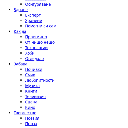
Осигуряване
Здраве
Експерт
Хранене
Помогни си сам
Как да
Практично
От нищо нещо
Технологии
Хоби
Огледало
Забава
Почивки
Смях
Любопитности
Музика
Книги
Телевизия
Сцена
Кино
Творчество
Поезия
Проза