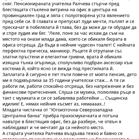
сняг. Пенсионираната учителка Ралчева стърчи пред
блестящата стъклена витрина на офис в центъра на
провинциален град и зяпа с полуотворена уста явлението
пред себе си. В главата и препускат луди мечти, пъплят и се
прескачат в побелялата й глава, без да може да ги обуздае да
и спре лудия им бяг. "Леле, поне за час искам да съм на
мястото на онази млада дама, която си обикаля бюрата в
офиса отсреща. Да бъда в нейния чудесен тоалет! С нейната
перфектна прическа, маникюр. Ръцете й отрупани със
златни пръстени и елегантни гривни, врата й обикаля
изящна тънка огърлица, сполучливо подбран аксесоар към
костюма й, който ясно се вижда под престилката й.
Заплатата й сигурно е пет пъти повече от моята пенсия, дето
ми я подхвърлиха за 35 години учителски стаж... А тя си
работи ли, работи спокойно отсреща, без напрежение и без
финансови притеснения. Слуша си музика, полюлява ръце в
такт с музиката и си се забавлява работейки ... Същинска
идилия! Е, нямах нейния късмет аз, нямаааах..!
Младата чистачка от "Югоизточна-Северозападна
Централна банка" прибра прахосмукачката и потъна
навътре в блестящия офис, без да разбере, че отвън я
наблюдават и че мечтаят да са нейното място.
А старата учителка Ралчева въздъхва тежко и бавно се