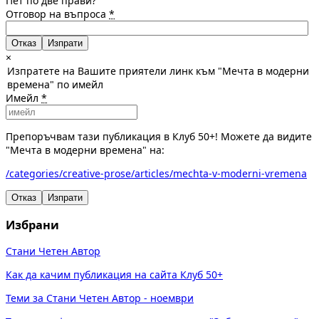
Пет по две прави?
Отговор на въпроса
*
Отказ
×
Изпратете на Вашите приятели линк към "Мечта в модерни
времена" по имейл
Имейл
*
Препоръчвам тази публикация в Клуб 50+! Можете да видите
"Мечта в модерни времена" на:
/categories/creative-prose/articles/mechta-v-moderni-vremena
Отказ
Изпрати
Избрани
Стани Четен Автор
Как да качим публикация на сайта Клуб 50+
Теми за Стани Четен Автор - ноември