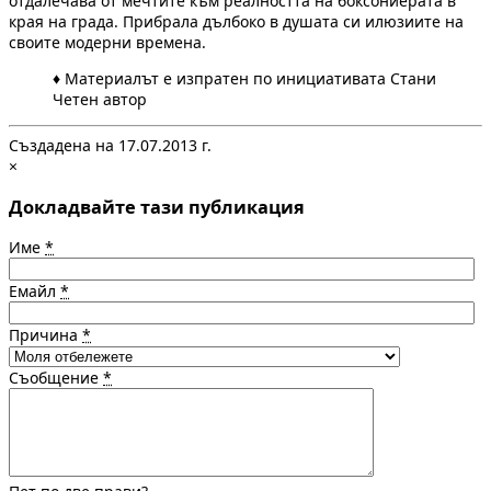
отдалечава от мечтите към реалността на боксониерата в
края на града. Прибрала дълбоко в душата си илюзиите на
своите модерни времена.
♦ Материалът е изпратен по инициативата Стани
Четен автор
Създадена на 17.07.2013 г.
×
Докладвайте тази публикация
Име
*
Емайл
*
Причина
*
Съобщение
*