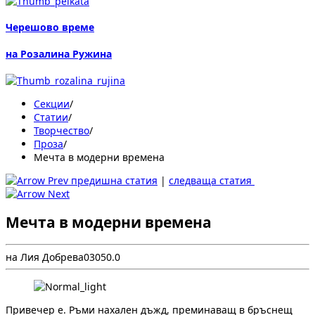
Черешово време
на Розалина Ружина
Секции
/
Статии
/
Творчество
/
Проза
/
Мечта в модерни времена
предишна статия
|
следваща статия
Мечта в модерни времена
на Лия Добрева
0
305
0.0
Привечер е. Ръми нахален дъжд, преминаващ в бръснещ