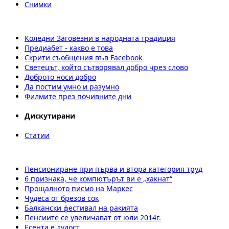
Снимки
Коледни Заговезни в народната традиция
Предиабет - какво е това
Скрити съобщения във Facebook
Светецът, който сътворявал добро чрез слово
Доброто носи добро
Да постим умно и разумно
Филмите през почивните дни
Дискутирани
Статии
Пенсиониране при първа и втора категория труд
6 признака, че компютърът ви е „хакнат“
Прощалното писмо на Маркес
Чудеса от брезов сок
Балкански фестивал на ракията
Пенсиите се увеличават от юли 2014г.
Есента е лудост