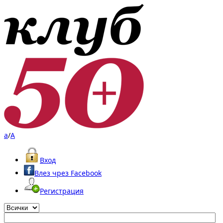
a
/
A
Вход
Влез чрез Facebook
Регистрация