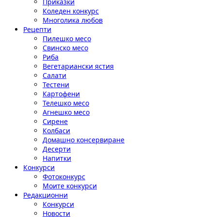
Приказки
Коледен конкурс
Многолика любов
Рецепти
Пилешко месо
Свинско месо
Риба
Вегетариански ястия
Салати
Тестени
Картофени
Телешко месо
Агнешко месо
Сирене
Колбаси
Домашно консервиране
Десерти
Напитки
Конкурси
Фотоконкурс
Моите конкурси
Редакционни
Конкурси
Новости