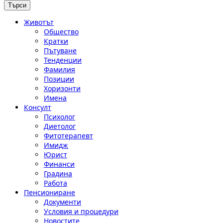
Животът
Общество
Кратки
Пътуване
Тенденции
Фамилия
Позиции
Хоризонти
Имена
Консулт
Психолог
Диетолог
Фитотерапевт
Имидж
Юрист
Финанси
Градина
Работа
Пенсиониране
Документи
Условия и процедури
Новостите