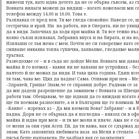
живееш тук, като идва детето да не се обърка съвсем, аз 
Вовката винаги можеш да видиш – когато пожелаеш ми се
телефон между 14.00 и 16.00. Това е.
Разплаках се пред нея. Тя ме гледа спокойно. Наведе се, 
сестричка и край. Ни на работа, ни в Операта, ни по ули
да я видя. Започнах да ходя при майка й. Тя все тежко в
колко сълзи изплаках. Забравих вкуса и на бирата, и на во
Изплаши се тая жена с мен. Почти не си говорехме като от
сипваше някаква топла супичка, хапвахме, гледахме малк
тръгвах.
Разведохме се – и в съда не дойде Мели. Вовката ми дава
майка й го вземах – какви ли не капани не устройвах – б
палтото й не можах да видя. И така цяла година. Един ясе
тя там, чака ме. Щях да падна! Сама. Отивам при нея – Ме
–Здравей, Гриша! Знам,че се справяш добре. Радвам се за
да ми дадеш разрешение да заминем с Вовката за Швеци
работя там. Обещавам, че ще идваш да го виждаш когато 
ще ти поемам разноските, а и в България ще го взимаш. М
–Какво! – изревах аз – Да ми вземеш Вова? Забрави! – и я 
падна. Дори не се обърнах да я погледна – влязох си в офи
майка й идва при мен – и тя ме моли и плаче. Ама не е с
се жени за оня суяк Асен. Ей, да ти кажа, как се сдържах 
знам. Като запокитих любимата ваза на Мели в стената – п
пясък беше направена. Не разбрах как се разкрещях: