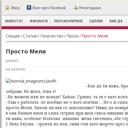
Вход
Влез чрез Facebook
Регистрация
ЖИВОТЪТ
ФИНАНСИ
ПЕНСИОНИРАНЕ
ЗДРАВЕ
КАК ДА
Секции
/
Статии
/
Творчество
/
Проза
/
Просто Мели
Просто Мели
разказ
на esenna
–Как да ти кажа, бр
забравя. Не мога, това е!
–Не можеш или не искаш? Хайде, Гришо, та тя е като всич
–Там е работата ,че изобщо не е като всички … Не е и една 
просто Мели. Знаеш ли как се запознахме? Няма да повяр
в оня банков клон и една сутрин при мен слиза някаква же
ти кажа, особена! Излъчва някаква мека светлина, абе ст
С бяла блузка – трепти на нея, сиви очи като морето през