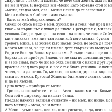
„народноя”. Тъкмо й казвам, че вече съм женен, ама тя н
не ме и чува. И насреща ми –Мели. Като окована стои и ме
–Мели, сладка моя, ела! Мели! Искам да те запозная с…
Мели избяга. А Сийчето само смънка:
–Бате, аз май обърках нещо, а?
Сякаш се скъса нещо в мен. Хукнах да я гоня. Чак пред нас
глас – за първи път я чувах да плаче. Прегърнах я, милвах
успокоя. След седмица – на село – да види, че това е Сий
ми е никаква, ама ние там нали кой кого хванал, бутнал –
тревога мина, а аз живея като насън, жена не мога да по
Когато ми каза, че ще си имаме дете хвърчах из въздуха 
Роди се Володя-Вовка му казвахме. В къщи стана още по-к
бързах да се прибера. Знаеш, че не съм по домашния уют,
и аз не знам, като че ли ме бяха сменили с някой друг Гр
красива след като роди. И все с тая блага усмивка. Започ
чистя, че и да готвя. Тя, милата, по командировки ходеше
сами по мъжки. Красота! Животът бил много сладък, само
и да не лъжеш.
Една вечер – прибира се Мели.
–Гриша, запознайте се – това е Асен – казва ми тя –Бяхме
Сега той е директор на нашата банка.
Гледам някакъв зализан очилатко – ни мъж, ни нищо. Под
като мекица – мека, че и потна.
А Мели – усмихната, весела, вади уискито, леда, всичко ка