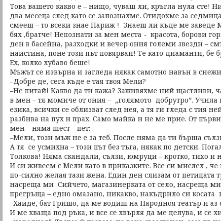
Това вашето какво е – нищо, чуваш ли, кръгла нула сте! 
два месеца след като се запознахме. Отидохме за седмица
смееш – то всеки знае Париж ! Знаеш ли къде ме заведе М
бях ,братче! Непознати за мен места - красота, борови гор
ден в басейна, разходки и вечер ония големи звезди – смъ
наистина, поне този път повярвай! Те като диаманти, бе б
Ех, колко хубаво беше!
Мъжът се извърна и загледа някак самотно навън в снежи
–Добре де, сега къде е тая твоя Мели?
–Не питай! Какво да ти кажа? Заживяхме ний щастливи, ча
в мен – тя момиче от ония – „голямото добрутро”. Учила 
езика, всички се облизват след нея, а тя ги гледа с тия н
разбива на пух и прах. Само майка и не ме прие. От първи
мен – няма шест - пет:
–Мели, този мъж не е за теб. После няма да ти бърша сълз
А тя се усмихна – този път без тъга, някак по детски. Пог
Толкова! Няма скандали, сълзи, юмруци – кротко, тихо и н
И си живеем с Мели като в приказките. Все си мислех , че
по-силно желая тази жена. Един ден слизам от петицата 
насреща ми Сийчето, магазинерката от село, насреща ми.
прегръща – едно омазано, никакво, накъдрило си косата 
–Хайде, бат Гришо, да ме водиш на Народноя театър и аз 
И ме хваща под ръка, и все се хвърля да ме целува, и се хи