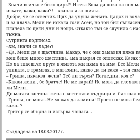
–Значи всичко е било цирк?! И сега Вова да вика на оня м
искате, кажи, кажи?! – хванах я за шията.
Добре, че се освестих. Щях да удуша жената. Дадох й вода
и аз плача. Мели не искала този Асен, но той бил съгласен
плачела по цели дни и нощи. Откакто тъй се случило с на
тъжна.
Сутринта подписах.
–Хм, значи се даде?!
–Да, Мели да е щастлива. Макар, че с оня хамавия няма ка
мен беше много щастлива, ама накрая се оплесках. Казах 
Но да знаеш,че друга в живота ми няма да има. Все Мели 
улицата, в трамвая, в магазина, какво да ти кажа – тая са
– Гриша, някаква жена? Теб ли търси? Погледни, коя е?
–Какви жени , бе братче! Не ме карай! Не мога да гледам 
ли Мели…
До масата застана жена с кестеняви къдрици и бял шал въ
–Гриша, не мога…Не можах да замина! Просто не мога без
кажа…?
Григор се обърна и изтърва чашата…
Създадена на 18.03.2017 г.