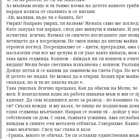
Аз мънкам нещо и тя тъкмо взема на детето каквото трябва
парцал излиза от спалнята и се лигави:
–Ей, малкия, къде ти е банята, бе?
Умрях! Направо умрях, ти казвам! Жената само ме погледн
Като запухах тоя парцал, след две минути я нямаше. И д
изчистих всичко. Вземах си синчето последните две нощи
летището да я посрещнем. Не смея нищо да питам майка й
отровен поглед. Посрещнахме се – цветя, прегръдки, ама 
насълзени очи все ме целува и си ухае както винаги, моя с
така цяла седмица. Копнеж – виждал ли си копнеж в очит
видиш! Мели беше светлина изпълнена с копнеж. Разтапях
Дойде петък и се каним да заминем на Света Гора. Но веч
И детето не видях. Не можах да я открия. Ходих при майк
скандал, но и тя не знаела къде е.
Така увиснах. Всичко прецаках. Как да обясня на Мели, ч
мен. В понеделник идва на работа някакъв мъж и ми се п
адвокат. Да съм подпишел дело за развод – по взаимно с
си? Свъсих вежди и му казах, че нищо не подписвам дока
една седмица мълчание. Накрая се появи тя – дойде у нас.
собствения си дом. С оная, тъжната усмивка. Ама отслабна
виждам в сивите очи метален отблясък. Говорихме. Каквот
само мълчеше. След час стана и каза:
–Гриша, много те обичах. Ти си оставаш единствения мъж