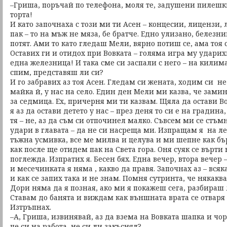
–Гриша, поръчай по телефона, моля те, задушени пилешки
торта!
И като започнаха с този ми ти Асен – концесии, лицензи,
пак – то на мъж не мяза, бе братче. Едно улизано, белезни
потят. Ами то като гледаш Мели, вярно потиш се, ама тоя
Оставих ги и отидох при Вовката – голяма игра му ударих
една железница! И така сме си заспали с него – на килим
спим, представяш ли си?
И го забравих аз тоя Асен. Гледам си жената, ходим си н
майка й, у нас на село. Един ден Мели ми казва, че зами
за седмица. Ех, причерня ми ти казвам. Щяла да остави В
я аз да остави детето у нас – през деня то си е на градина,
тя – не, аз да съм си отпочинел малко. Съвсем ми се стъм
удари в главата – да не си насреща ми. Изпращам я на ле
тъжна усмивка, все ме милва и целува и ми шепне как бъ
как после ще отидем пак на Света гора. Оня суяк се върти 
поглежда. Изпратих я. Бесен бях. Една вечер, втора вечер
и месечинката я няма , какво да правя. Започнах аз – всяк
и как се запих така и не знам. Помня сутринта, че някаква
Дори няма да я позная, ако ми я покажеш сега, разбираш 
Ставам до банята и виждам как външната врата се отваря 
Изтръпнах.
–А, Гриша, извинявай, аз да взема на Вовката шапка и чор
че си на работа, не си ли закъснял?