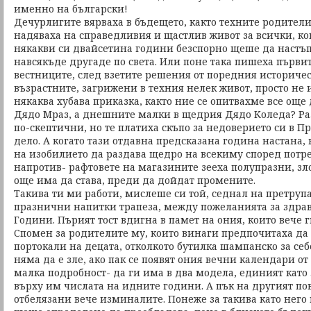
именно на български!
Дечурлигите вярваха в бъдещето, както техните родители
надяваха на справедливия и щастлив живот за всички, ко
някакви си двайсетина години безспорно щеше да настъпи
навсякъде другаде по света. Или поне така пишеха първи
вестниците, след взетите решения от поредния историчес
възрастните, загрижени в техния нелек живот, просто не и
някаква хубава приказка, както ние се опитвахме все още
Дядо Мраз, а днешните малки в щедрия Дядо Коледа? Ра
по-скептични, но те платиха скъпо за недоверието си в П
дело. А когато тази отдавна предсказана година настана, 
на изобилието да раздава щедро на всекиму според потр
напротив- рафтовете на магазините зееха полупразни, з
още има да става, преди да дойдат промените.
Такива ти ми работи, мислеше си той, седнал на претрупа
празнични напитки трапеза, между пожеланията за здра
Години. Пърият тост вдигна в памет на ония, които вече 
Спомен за родителите му, които винаги предпочитаха да
портокали на децата, отколкото бутилка шампанско за себ
няма да е зле, ако пак се появят ония вечни календари от
малка подробност- да ги има в два модела, единият като
върху им числата на идните години. А пък на другият пов
отбелязани вече изминалите. Понеже за такива като него