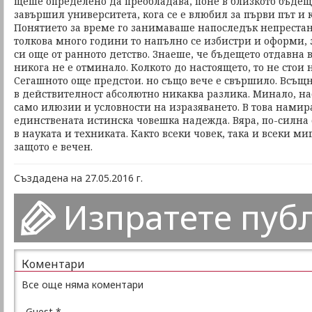
щеше определено да преобладава, поне в близкото бъдеще
завършил университета, кога се е влюбил за първи път и к
Понятието за време го занимаваше напоследък непрестанн
толкова много години то напълно се избистри и оформи, 
си още от ранното детство. Знаеше, че бъдещето отдавна 
никога не е отминало. Колкото до настоящето, то не стои 
Сегашното още предстои. но също вече е свършило. Всъщ
в действителност абсолютно никаква разлика. Минало, н
само илюзии и условности на изразяването. В това намира
единствената истинска човешка надежда. Вяра, по-силна 
в науката и техниката. Както всеки човек, така и всеки ми
защото е вечен.
Създадена на 27.05.2016 г.
Изпратете пуб
Коментари
Все още няма коментари
Guest
*