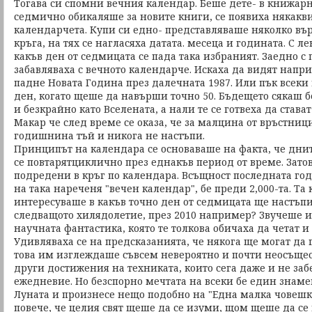
Тогава си спомни вечния календар. Беше дете- в книжар
седмично обикаляше за новите книги, се появиха някакв
календарчета. Купи си едно- представляваше няколко в
кръга, на тях се нагласяха датата. месеца и годината. С 
какъв ден от седмицата се пада така избраният. Заедно с 
забавляваха с вечното календарче. Искаха да видят напр
падне Новата Година през далечната 1987. Или пък всеки
ден, когато щеше да навърши точно 50. Бъдещето сякаш 
и безкрайно като Вселената, а нали те се готвеха да става
Макар че след време се оказа, че за малцина от връстниц
годишнина тъй и никога не настъпи.
Принципът на календара се основаваше на факта, че днит
се повтарятциклично през еднакъв период от време. Зато
подредени в кръг по календара. Всъщност последната год
на така нареченя "вечен календар", бе преди 2,000-та. Та
интересуваше в какъв точно ден от седмицата ще настъп
следващото хилядолетие, през 2010 например? Звучеше им
научната фантастика, която те толкова обичаха да четат и
Удивляваха се на предсказанията, че някога ще могат да 
това им изглеждаше съвсем невероятно и почти неосъщес
други достижения на техниката, които сега даже и не заб
ежедневие. Но безспорно мечтата на всеки бе един знаме
Луната и произнесе нещо подобно на "Една малка човешка 
повече, че целия свят щеше да се изуми, щом щеше да се к