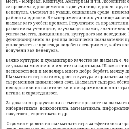
места - Монреал, Кейптаун, Амстердам и т.н. Любопитен 
се провежда едновременно в две училища едно до друго
Венецуела. Съставът на учащи, социалната среда, иконом
района са еднакви. В експерименталното училище започв
шахмат като учебен предмет. Резултатите са поразителни
развитие на учениците, изучаващи шахмат, значително н
успеваемостта, дисциплината, културното им поведение.
функционирането на редица психически познавателни пр
университет се провежда подобен експеримент, който по
получени във Венецуела.
Важно културно и хуманитарно качество на шахмата е, че
се уважава мнението и идеите на партньора. Шахматът в
леснодостъпен и моделира много добре борбата между дв
Шахматната игра като мъдрост и култура е призната за к
съвременния цивилизован свят. Шахматът съдържа обек
неподатливи на политически и дискриминационни огра
истина и справедливост.
За доказано продуктивни се смятат връзките на шахмата 
кибернетиката, психологията, математиката, информатик
изкуството, евристиката и др.
Огромна е ролята на шахматната игра за ефективната ор
труд, както и за по-пълноценния отдих на централната н