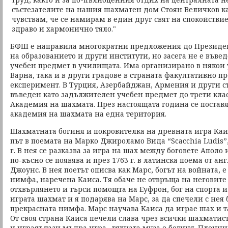
състезателите на нашия шахматен дом Стоян Величков ка
чувствам, че се намирам в един друг свят на спокойствие
здраво и хармонично тяло."
БФШ е направила многократни предложения до Президен
на образованието и други институти, но засега не е въве
учебен предмет в училищата. Има организирано в някои 
Варна, така и в други градове в страната факултативно п
експеримент. В Турция, Азербайджан, Армения и други с
въведен като задължителен учебен предмет до трети клас
Академия на шахмата. През настоящата година се поставя
академия на шахмата на една територия.
Шахматната богиня и покровителка на древната игра Каи
път в поемата на Марко Джироламо Вида “Scacchia Ludis”
г. В нея се разказва за игра на шах между боговете Аполо
по-късно се появява и през 1763 г. в латинска поема от а
Джоунс. В нея поетът описва как Марс, богът на войната, е
нимфа, наречена Каиса. Тя обаче не отвръща на неговите
отхвърлянето и търси помощта на Еуфрон, бог на спорта и
играта шахмат и я подарява на Марс, за да спечели с нея
прекрасната нимфа. Марс научава Каиса да играе шах и т
От своя страна Каиса печели слава чрез всички шахматист
и играят тази мъдра игра., тяхната муза е богиня. Пленни