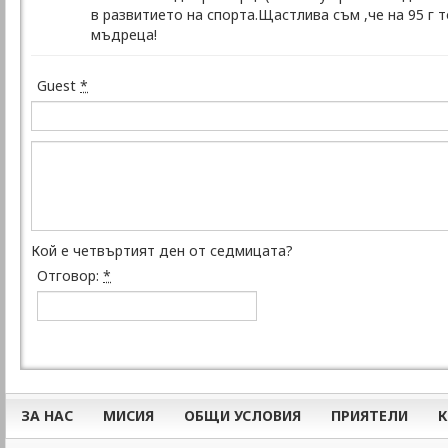
в развитието на спорта.Щастлива съм ,че на 95 г 
мъдреца!
Guest
*
Кой е четвъртият ден от седмицата?
Отговор:
*
ЗА НАС
МИСИЯ
ОБЩИ УСЛОВИЯ
ПРИЯТЕЛИ
К