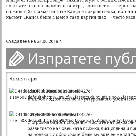
почитателите на шахматната игра, които остават верни на
си живот. За шахматистите Каиса е покровителка, източн
късмет. „Каиса беше с мен в тази партия шах” – често каз
Създадена на 21.06.2018 г.
Изпратете пуб
Коментари
Миглена Иванова написа:
Мъдрост,вдъхновение и култура,много убедително
Такухи Минасян написа:
С огромна радост споделям мислите на прекрасни
развитието на човешката психика,дисциплина и п
на човека с добро сърце(беше му връчен медал "з