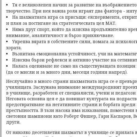
Тя е великолепен начин за развитие на въображението,
творчество. При нея важна роля играят два фактора - инт
На шахматната игра са присъщи: експеримента, открит
и план за постигане на стратегическата цел МАТ.
Няма друг спорт, който да изисква продължително вр
внимание, аналитичност и бързо приключване.
Укрепва вярата в собствените сили, помага за психоло
хората.
Възпитава емоционална устойчивост, учи на математи
Изисква бързи рефлекси и активно участие на сетивни
Налага оценяване не само на съществуващата позиция н
(да се мисли и за много дни, месеци години напред).
Неслучайно в много страни шахматната игра се е превър
училищата. Заслужава внимание международният проект
в училище, разработен от специалисти, учени и педагози 
Неговата основна цел е да повишат културата на подраст
предотвратяване на негативните страни и борбата преди
престъпността. В тази насока има изказвания, поместени в
световни шампиони като Роберт Фишер, Гари Каспаров, В
други.
От няколко десетилетия шахматът в училище се прилага в