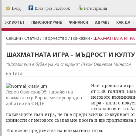
Вход
Влез чрез Facebook
Регистрация
ЖИВОТЪТ
ПЕНСИОНИРАНЕ
ФИНАНСИ
ЗДРАВЕ
КАК ДА
Секции
/
Статии
/
Творчество
/
Приказки
/
ШАХМАТНАТА ИГРА 
ШАХМАТНАТА ИГРА – МЪДРОСТ И КУЛТУ
"Шахматът е буден ум на старини" Левон Ованезов Минасян
на Тити
Най-древната игра 
от 1500 години. Им
Левон Ованезов(95г)-доайен на
неговото възникван
шахмата в гр Варна, международен
игра - дали е изкус
арбитър на ФИДЕ
психология и т.н. А
ползващите тази игра, че тя е преди всичко съвкупност 
ценности от неговото създаване досега и ще продължава 
Ето някои предимства на шахматната игра: