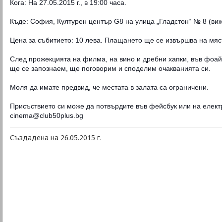
Кога: На 27.05.2015 г., в 19:00 часа.
Къде: София, Културен център G8 на улица „Гладстон“ № 8 (виж
Цена за събитието: 10 лева. Плащането ще се извършва на мяс
След прожекцията на филма, на вино и дребни хапки, във фоай
ще се запознаем, ще поговорим и споделим очакванията си.
Моля да имате предвид, че местата в залата са ограничени.
Присъствието си може да потвърдите във фейсбук или на елект
cinema@club50plus.bg
Създадена на 26.05.2015 г.