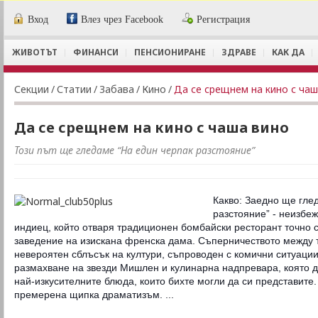
Вход
Влез чрез Facebook
Регистрация
ЖИВОТЪТ
ФИНАНСИ
ПЕНСИОНИРАНЕ
ЗДРАВЕ
КАК ДА
Секции
/
Статии
/
Забава
/
Кино
/
Да се срещнем на кино с чаш
Да се срещнем на кино с чаша вино
Този път ще гледаме “На един черпак разстояние”
Какво: Заедно ще гле
разстояние” - неизбе
индиец, който отваря традиционен бомбайски ресторант точно
заведение на изискана френска дама. Съперничеството между 
невероятен сблъсък на култури, съпроводен с комични ситуаци
размахване на звезди Мишлен и кулинарна надпревара, която д
най-изкусителните блюда, които бихте могли да си представите.
премерена щипка драматизъм. ...