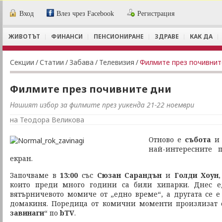
Вход
Влез чрез Facebook
Регистрация
ЖИВОТЪТ
ФИНАНСИ
ПЕНСИОНИРАНЕ
ЗДРАВЕ
КАК ДА
Секции
/
Статии
/
Забава
/
Телевизия
/
Филмите през почивнит
Филмите през почивните дни
Нашият избор за филмите през уикенда 21-22 ноември
на Теодора Великова
Отново е
събота
и
най-интересните 
екран.
Започваме в
13:00
със
Сюзан Сарандън
и
Голди Хоун
които преди много години са били хипарки. Днес е
вятърничевото момиче от „едно време“, а другата се е
домакиня. Поредица от комични моменти произлизат о
завинаги
“ по
bTV
.