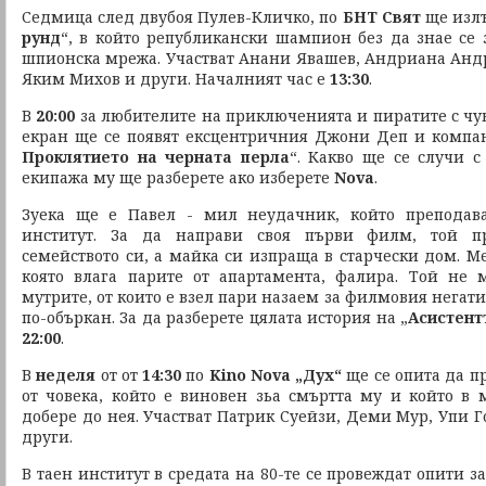
Седмица след двубоя Пулев-Кличко, по
БНТ Свят
ще излъ
рунд
“, в който републикански шампион без да знае се 
шпионска мрежа. Участват Анани Явашев, Андриана Андр
Яким Михов и други. Началният час е
13:30
.
В
20:00
за любителите на приключенията и пиратите с чув
екран ще се появят ексцентричния Джони Деп и компан
Проклятието на черната перла
“. Какво ще се случи 
екипажа му ще разберете ако изберете
Nova
.
Зуека ще е Павел - мил неудачник, който преподав
институт. За да направи своя първи филм, той п
семейството си, а майка си изпраща в старчески дом. М
която влага парите от апартамента, фалира. Той не
мутрите, от които е взел пари назаем за филмовия негати
по-объркан. За да разберете цялата история на „
Асистент
22:00
.
В
неделя
от от
14:30
по
Kino Nova „Дух“
ще се опита да п
от човека, който е виновен зьа смъртта му и който в 
добере до нея. Участват Патрик Суейзи, Деми Мур, Упи 
други.
В таен институт в средата на 80-те се провеждат опити з