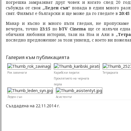
погрешка замразяват друг човек и когато след 20 го
събужда от своя „
Леден сън
“ попада в един много разл
свят. Филмът е български и ще може да го гледате в
20:45
Макар и късно и много пъти гледан, не пропускаме
вечерта, точно
23:15
по
bTV Cinema
ще се излъчи една
обичани любовни истории, тази на Ноа и Али в „
Тетра
последно предложение за този уикенд, с което ви пожела
Галерия към публикацията
Рок завинаги
Карибски пирати:
Тетрадката
Проклятието на черната
перла
Леден сън
Асистентът
Създадена на 22.11.2014 г.