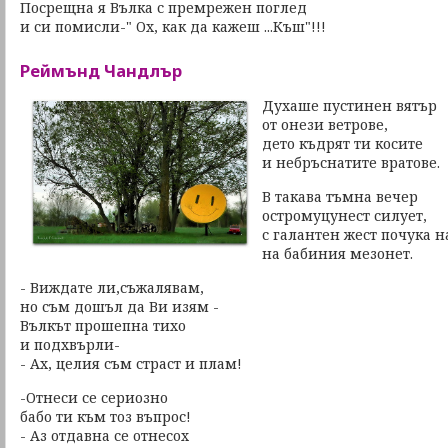
Посрещна я Вълка с премрежен поглед
и си помисли-" Ох, как да кажеш ...Къш"!!!
Реймънд Чандлър
Духаше пустинен вятър
от онези ветрове,
дето къдрят ти косите
и небръснатите вратове.
В такава тъмна вечер
остромуцунест силует,
с галантен жест почука н
на бабиния мезонет.
- Виждате ли,съжалявам,
но съм дошъл да Ви изям -
Вълкът прошепна тихо
и подхвърли-
- Ах, целия съм страст и плам!
-Отнеси се сериозно
бабо ти към тоз въпрос!
- Аз отдавна се отнесох