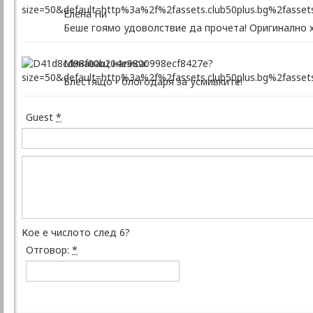
Елена Ни
Беше гоямо удоволствие да прочета! Оригинално 
Минаващ написа:
Блестящо - блогодаря за усмивките!
Guest
*
Кое е числото след 6?
Отговор:
*