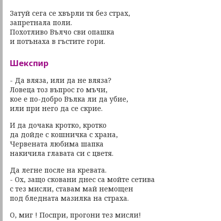
Затуй сега се хвърли тя без страх,
запретнала поли.
Похотливо Вълчо сви опашка
и потънаха в гъстите гори.
Шекспир
- Да вляза, или да не вляза?
Ловеца тоз въпрос го мъчи,
кое е по-добро Вълка ли да убие,
или при него да се скрие.
И да дочака кротко, кротко
да дойде с кошничка с храна,
Червената любима шапка
накичила главата си с цветя.
Да легне после на кревата.
- Ох, защо сковани днес са мойте сетива
с тез мисли, ставам май немощен
под бледната мазилка на страха.
О, миг ! Поспри, прогони тез мисли!