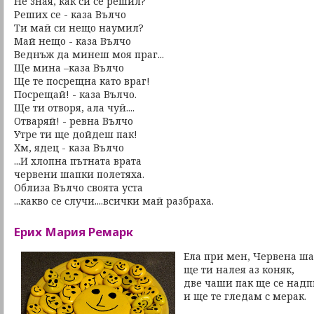
Не зная, как си се решил?
Реших се - каза Вълчо
Ти май си нещо наумил?
Май нещо - каза Вълчо
Веднъж да минеш моя праг...
Ще мина –каза Вълчо
Ще те посрещна като враг!
Посрещай! - каза Вълчо.
Ще ти отворя, ала чуй....
Отваряй! - ревна Вълчо
Утре ти ще дойдеш пак!
Хм, ядец - каза Вълчо
...И хлопна пътната врата
червени шапки полетяха.
Облиза Вълчо своята уста
...какво се случи....всички май разбраха.
Ерих Мария Ремарк
Ела при мен, Червена ша
ще ти налея аз коняк,
две чаши пак ще се надп
и ще те гледам с мерак.