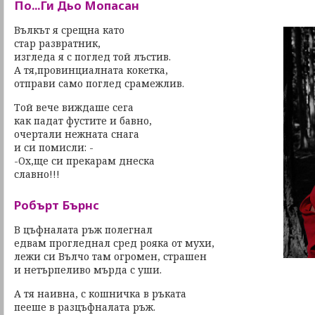
По...Ги Дьо Мопасан
Вълкът я срещна като
стар развратник,
изгледа я с поглед той лъстив.
А тя,провинциалната кокетка,
отправи само поглед срамежлив.
Той вече виждаше сега
как падат фустите и бавно,
очертали нежната снага
и си помисли: -
-Ох,ще си прекарам днеска
славно!!!
Робърт Бърнс
В цъфналата ръж полегнал
едвам прогледнал сред рояка от мухи,
лежи си Вълчо там огромен, страшен
и нетърпеливо мърда с уши.
А тя наивна, с кошничка в ръката
пееше в разцъфналата ръж.