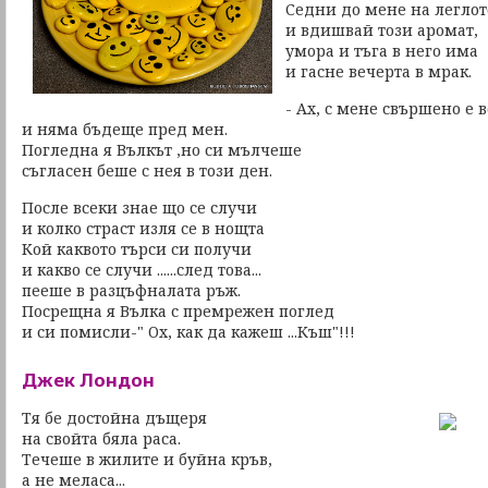
Седни до мене на леглот
и вдишвай този аромат,
умора и тъга в него има
и гасне вечерта в мрак.
- Aх, с мене свършено е 
и няма бъдеще пред мен.
Погледна я Вълкът ,но си мълчеше
съгласен беше с нея в този ден.
После всеки знае що се случи
и колко страст изля се в нощта
Кой каквото търси си получи
и какво се случи ......след това...
пееше в разцъфналата ръж.
Посрещна я Вълка с премрежен поглед
и си помисли-" Ох, как да кажеш ...Къш"!!!
Джек Лондон
Тя бе достойна дъщеря
на свойта бяла раса.
Течеше в жилите и буйна кръв,
а не меласа...