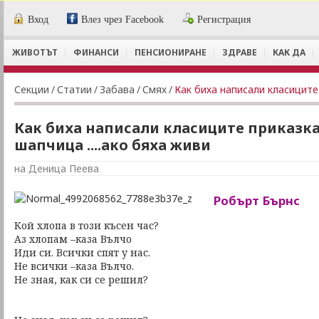
Вход
Влез чрез Facebook
Регистрация
ЖИВОТЪТ
ФИНАНСИ
ПЕНСИОНИРАНЕ
ЗДРАВЕ
КАК ДА
Секции
/
Статии
/
Забава
/
Смях
/
Как биха написали класиците приказка
шапчица ....ако бяха живи
на Деница Пеева
Робърт Бърнс
Кой хлопа в този късен час?
Аз хлопам –каза Вълчо
Иди си. Всички спят у нас.
Не всички –каза Вълчо.
Не зная, как си се решил?