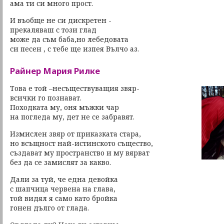
ама ти си много прост.
И въобще не си дискретен -
прекаляваш с този глад
може да съм баба,но лебедовата
си песен , с тебе ще изпея Вълчо аз.
Райнер Мария Рилке
Това е той –несъществуващия звяр-
всички го познават.
Походката му, оня мъжки чар
на погледа му, дет не се забравят.
Измислен звяр от приказката стара,
но всъщност най-истинското същество,
създават му пространство и му вярват
без да се замислят за какво.
Дали за туй, че една девойка
с шапчица червена на глава,
той видял я само като бройка
гонен дълго от глада.