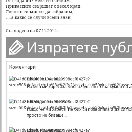
От глада ли? Нека ги оставим.
Приказките свършват с весел край .
Лошите си мисли да забравим,
......а какво се случи всеки знай.
Създадена на 07.11.2014 г.
Изпратете пуб
Коментари
Виолета1 написа:
На мен ми харесаха много.Чувството за хумор на а
Костадинка написа:
Нищо не ми хареса. Не бих си позволила и да си п
просто не биваше....
Елена Ни написа: