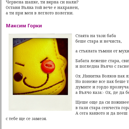
Червена шапке, ти вярна си нали?
Остави Вълка той вече е нахранен,
а ти при мен в леглото полегни.
Максим Горки
Стаята на тази баба
беше стара и нечиста,
а стъклата тъмни от мухи
Бабата лежеше стара, сви
и погледна Вълчо с гасн
Ох ,Никитка Волков пак л
Но понеже все пак беше т
думите и гордо прозвуча
а Вълчо каза:- Ох, де да б
Щеше още да си поживе
в тази стара сенчеста гор
А сега каквото и да пееш
с тебе ще се замезя.