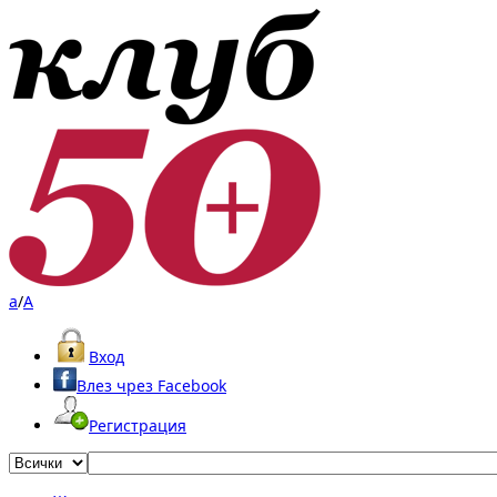
a
/
A
Вход
Влез чрез Facebook
Регистрация