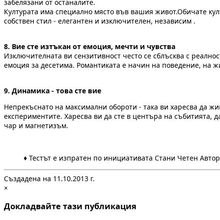
забелязани от останалите.
Културата има специално място във вашия живот.Обичате култу
собствен стил - елегантен и изключителен, независим .
8. Вие сте изтъкан от емоция, мечти и чувства
Изключителната ви сензитивност често се сблъсква с реалност
емоция за десетима. Романтиката е начин на поведение, на жи
9. Динамика - това сте вие
Непрекъснато на максимални обороти - така ви харесва да жи
експериментите. Харесва ви да сте в центъра на събитията, да
чар и магнетизъм.
♦ Тестът е изпратен по инициативата Стани Четен Автор
Създадена на 11.10.2013 г.
×
Докладвайте тази публикация