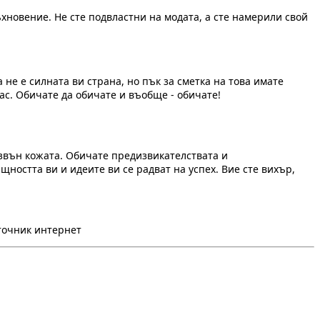
хновение. Не сте подвластни на модата, а сте намерили свой
не е силната ви страна, но пък за сметка на това имате
ас. Обичате да обичате и въобще - обичате!
извън кожата. Обичате предизвикателствата и
щността ви и идеите ви се радват на успех. Вие сте вихър,
зточник интернет