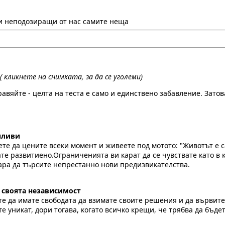
ки неподозиращи от нас самите неща
( кликнете на снимката, за да се уголеми)
равяйте - целта на теста е само и единствено забавление. Зат
чливи
те да цените всеки момент и живеете под мотото: "Животът е с
е развитиено.Ограниченията ви карат да се чувствате като в к
ара да търсите непрестанно нови предизвикателства.
а своята независимост
е да имате свободата да взимате своите решения и да вървите 
е уникат, дори тогава, когато всичко крещи, че трябва да бъде