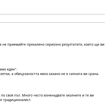
ова не приемайте прекалено сериозно резултатите, които ще ви
амо един".
летки, а обвързаността меко казано не е силната ви срана.
по своя път. Много често изненадвате околните и те ви
те традиционалист.