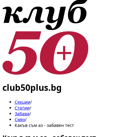
club50plus.bg
Секции
/
Статии
/
Забава
/
Смях
/
Какъв съм аз - забавен тест