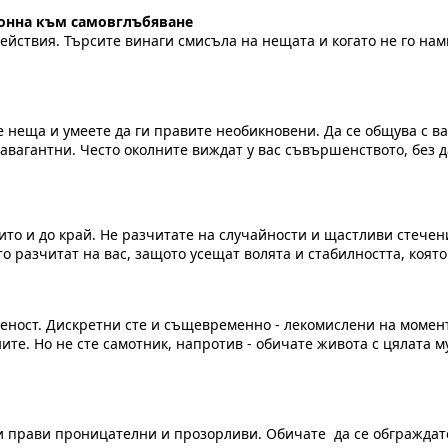
клонна към самовглъбяване
ействия. Търсите винаги смисъла на нещата и когато не го нам
неща и умеете да ги правите необикновени. Да се общува с вас
травагантни. Често околните виждат у вас съвършенството, без 
о и до край. Не разчитате на случайности и щастливи стечения
то разчитат на вас, защото усещат волята и стабилността, която
леност. Дискретни сте и същевременно - лекомислени на момент
ните. Но не сте самотник, напротив - обичате живота с цялата м
 прави проницателни и прозорливи. Обичате да се обграждате 