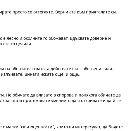
ирате просто се оттегляте. Верни сте към приятелите си,
 е лесно и околните го обожават. Вдъхвате доверие и
да сте го целили.
 на обстоятелствата, а действате със собствени сили.
 излъчвате. Винаги искате още, и още...
и. Не обичате да влизате в спорове и понякога обичате да
у красота и притежавате умението да я откривате и да й се
с малки "скъпоценности", които ви интересуват, да бъдете