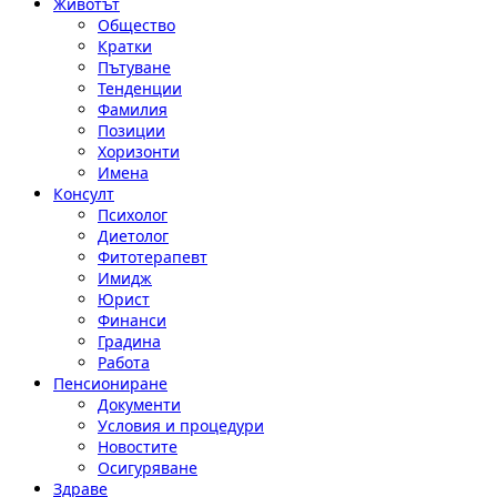
Животът
Общество
Кратки
Пътуване
Тенденции
Фамилия
Позиции
Хоризонти
Имена
Консулт
Психолог
Диетолог
Фитотерапевт
Имидж
Юрист
Финанси
Градина
Работа
Пенсиониране
Документи
Условия и процедури
Новостите
Осигуряване
Здраве