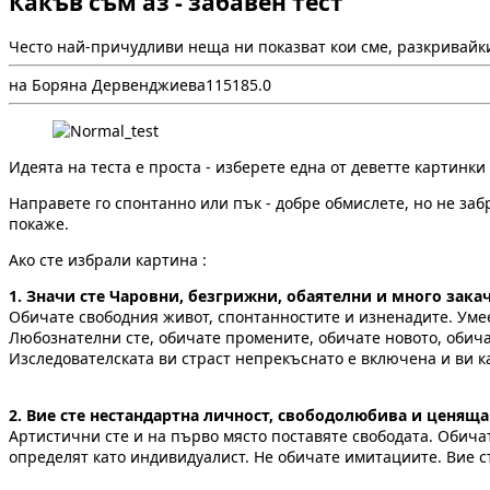
Какъв съм аз - забавен тест
Често най-причудливи неща ни показват кои сме, разкривай
на Боряна Дервенджиева
1
1518
5.0
Идеята на теста е проста - изберете една от деветте картинки
Направете го спонтанно или пък - добре обмислете, но не заб
покаже.
Ако сте избрали картина :
1. Значи сте Чаровни, безгрижни, обаятелни и много зака
Обичате свободния живот, спонтанностите и изненадите. Умее
Любознателни сте, обичате промените, обичате новото, обичат
Изследователската ви страст непрекъснато е включена и ви к
2. Вие сте нестандартна личност, свободолюбива и ценящ
Артистични сте и на първо място поставяте свободата. Обичат
определят като индивидуалист. Не обичате имитациите. Вие ст