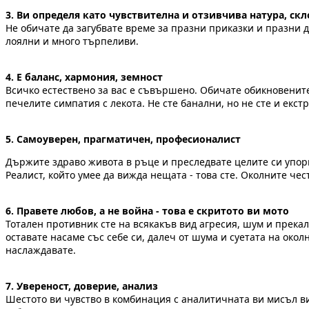
3. Ви определя като чувствителна и отзивчива натура, с
Не обичате да загубвате време за празни приказки и празни д
лоялни и много търпеливи.
4.
Е баланс, хармония, земност
Всичко естествено за вас е съвършено. Обичате обикновените 
печелите симпатия с лекота. Не сте банални, но не сте и екс
5. Самоуверен, прагматичен, професионалист
Държите здраво живота в ръце и преследвате целите си упорит
Реалист, който умее да вижда нещата - това сте. Околните чес
6. Правете любов, а не война - това е скритото ви мото
Тотален противник сте на всякакъв вид агресия, шум и прека
оставате насаме със себе си, далеч от шума и суетата на окол
наслаждавате.
7. Увереност, доверие, анализ
Шестото ви чувство в комбинация с аналитичната ви мисъл ви