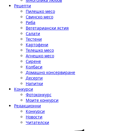
Многолика любов
Рецепти
Пилешко месо
Свинско месо
Риба
Вегетариански ястия
Салати
Тестени
Картофени
Телешко месо
Агнешко месо
Сирене
Колбаси
Домашно консервиране
Десерти
Напитки
Конкурси
Фотоконкурс
Моите конкурси
Редакционни
Конкурси
Новости
Читателски