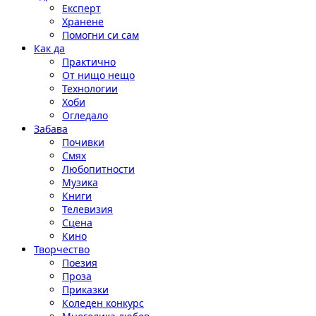
Експерт
Хранене
Помогни си сам
Как да
Практично
От нищо нещо
Технологии
Хоби
Огледало
Забава
Почивки
Смях
Любопитности
Музика
Книги
Телевизия
Сцена
Кино
Творчество
Поезия
Проза
Приказки
Коледен конкурс