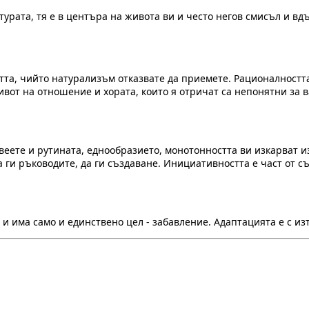
рата, тя е в центъра на живота ви и често негов смисъл и вдъ
та, чийто натурализъм отказвате да приемете. Рационалността 
вот на отношение и хората, които я отричат са непонятни за в
веете и рутината, еднообразието, монотонността ви изкарват 
 ги ръководите, да ги създаване. Инициативността е част от съ
 и има само и единствено цел - забавление. Адаптацията е с и