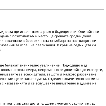
емдневка ще играят важна роля в бъдещето ви. Опитайте се
редена с позитивизъм и често ще срещате сродни души.
ли изкачване в йерархичната стълбица на настоящото ви
снования за успешна реализация. В края на седмицата си
а.
ще бележат значително увеличение. Подходящо е да
икономическата сфера, непременно се допитайте до експерти,
внимавайте за всеки детайл, защото и малкото разсейване
режение ще си кажат тумата. Отделете значително време за
е с изказванията и се вслушвайте внимателно в думите на
- някои планувани, други не. Ще има моменти, в които няма да