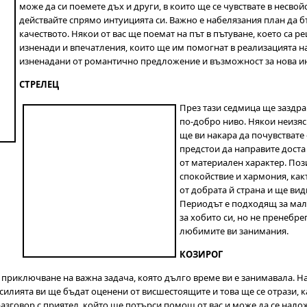
може да си поемете дъх и други, в които ще се чувствате в несвой
действайте спрямо интуицията си. Важно е набелязания план да 
качеството. Някои от вас ще поемат на път в пътуване, което са 
изненади и впечатления, които ще им помогнат в реализацията н
изненадани от романтично предложение и възможност за нова и
СТРЕЛЕЦ
През тази седмица ще заздра
по-добро ниво. Някои неизяс
ще ви накара да почувствате
предстои да направите доста
от материален характер. По
спокойствие и хармония, какт
от добрата й страна и ще вид
Периодът е подходящ за малк
за хобито си, но не пренебре
любимите ви занимания.
КОЗИРОГ
 приключване на важна задача, която дълго време ви е занимавала. На
силията ви ще бъдат оценени от висшестоящите и това ще се отрази, к
азговор с приятел, който ще потърси помощ от вас и може да се наложи