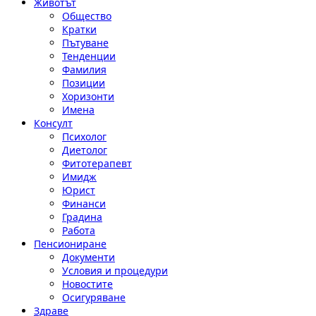
Животът
Общество
Кратки
Пътуване
Тенденции
Фамилия
Позиции
Хоризонти
Имена
Консулт
Психолог
Диетолог
Фитотерапевт
Имидж
Юрист
Финанси
Градина
Работа
Пенсиониране
Документи
Условия и процедури
Новостите
Осигуряване
Здраве