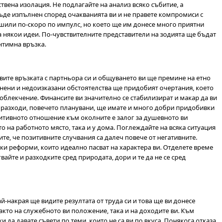
ствена изолация. Не подлагайте на анализ всяко събитие, а
бъде изпълнен според очакванията ви и не правете компромиси с
решили по-скоро по импулс, но което ще им донесе много приятни
а някои идеи. По-чувствителните представители на зодията ще бъдат
нтимна връзка.
вите връзката с партньора си и общуването ви ще премине на етно
нени и недоизказани обстоятелства ще придобият очертания, което
 облекчение. Финансите ви значително се стабилизират и макар да ви
 разходи, повечето планувани, ще имате и много добри придобивки
зитивното отношение към околните е залог за душевното ви
о на работното място, така и у дома. Поглеждайте на всяка ситуация
ите, че позитивните случвания са далеч повече от негативните.
и реформи, които идеално пасват на характера ви. Отделете време
гвайте и разходките сред природата, дори и те да не се сред
й-накрая ще видите резултата от труда си и това ще ви донесе
акто на служебното ви положение, така и на доходите ви. Към
 да давате съвети по теми, които не са ви по вкуса. Понякога отказа