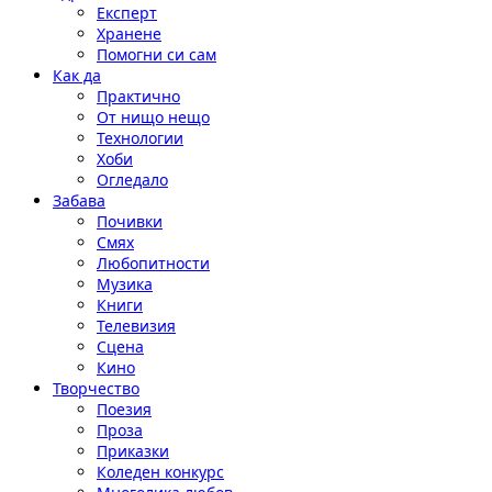
Експерт
Хранене
Помогни си сам
Как да
Практично
От нищо нещо
Технологии
Хоби
Огледало
Забава
Почивки
Смях
Любопитности
Музика
Книги
Телевизия
Сцена
Кино
Творчество
Поезия
Проза
Приказки
Коледен конкурс