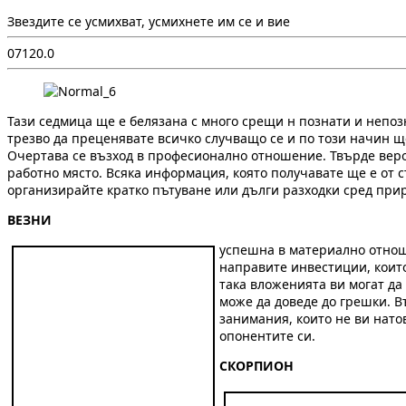
Звездите се усмихват, усмихнете им се и вие
0
712
0.0
Тази седмица ще е белязана с много срещи н познати и непоз
трезво да преценявате всичко случващо се и по този начин щ
Очертава се възход в професионално отношение. Твърде веро
работно място. Всяка информация, която получавате ще е от 
организирайте кратко пътуване или дълги разходки сред при
ВЕЗНИ
успешна в материално отнош
направите инвестиции, които
така вложенията ви могат да
може да доведе до грешки. В
занимания, които не ви нато
опонентите си.
СКОРПИОН