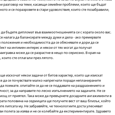
тои разговор на теми, касаещи семейни проблеми, които ще бъдат
ото и се поразровете в стари удоволствия, които сте позабравили,
 и да бъдете дипломат във взаимоотношенията си с хората около вас.
се налага да балансирате между думи и дела - ако премервате
и положения и необходимостта да се обяснявате и дори да се
ект на интимен интерес и някои от тях могат да получат
игравка може да се разрастне в нещо по-сериозно. В края на
 които сте отлагали през лятото.
ще изскочат някои задачи от битов характер, които ще изискат
же да се почувствате малко напрегнати поради непланираните
да поемате. опитайте се да не се поддавате на раздразнението и
ност, за да направите по-лесно изпълнението на задачите. Не се
омощ от приятел. Така може да превърнете досадните ангажименти в
рата половина на седмицата ще получите вест от ваш близък, който
те липсата му. Не забравяйте, че технологиите доста улесняват
и полета за изява и не се колебайте да експериментирате. Здравето