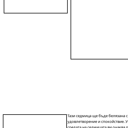
Тази седмица ще бъде белязана с
удовлетворение и спокойствие. У
средата на седмицата ви очаква р