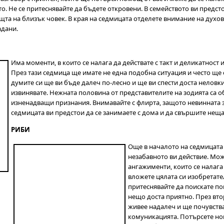
о. Не се притеснявайте да бъдете откровени. В семейството ви предс
а на близък човек. В края на седмицата отделете внимание на духовн
адани.
Има моменти, в които се налага да действате с такт и деликатност
През тази седмица ще имате не една подобна ситуация и често ще 
думите си ще ви бъде далеч по-лесно и ще ви спести доста неловк
извинявате. Нежната половина от представителите на зодията са об
изненадващи признания. Внимавайте с флирта, защото невинната за
седмицата ви предстои да се занимаете с дома и да свършите неща,
РИБИ
Още в началото на седмицата 
незабавното ви действие. Мо
ангажименти, които се налага 
вложете цялата си изобретател
притеснявайте да поискате п
нещо доста приятно. През вто
живее надалеч и ще почувства
комуникацията. Потърсете нов