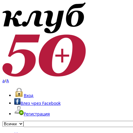
a
/
A
Вход
Влез чрез Facebook
Регистрация