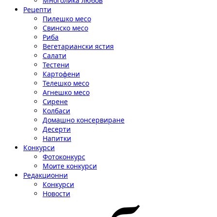
Многолика любов
Рецепти
Пилешко месо
Свинско месо
Риба
Вегетариански ястия
Салати
Тестени
Картофени
Телешко месо
Агнешко месо
Сирене
Колбаси
Домашно консервиране
Десерти
Напитки
Конкурси
Фотоконкурс
Моите конкурси
Редакционни
Конкурси
Новости