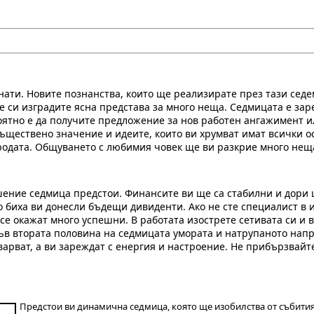
нати. Новите познанства, които ще реализирате през тази сед
е си изградите ясна представа за много неща. Седмицата е за
ятно е да получите предложение за нов работен ангажимент и
съществено значение и идеите, които ви хрумват имат всички о
родата. Общуването с любимия човек ще ви разкрие много нещ
ение седмица предстои. Финансите ви ще са стабилни и дори 
 биха ви донесли бъдещи дивиденти. Ако не сте специалист в 
 се окажат много успешни. В работата изострете сетивата си и 
ъв втората половина на седмицата умората и натрупаното нап
варват, а ви зареждат с енергия и настроение. Не прибързвайт
Предстои ви динамична седмица, която ще изобилства от събития 