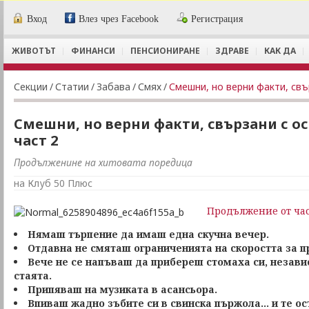
Вход
Влез чрез Facebook
Регистрация
ЖИВОТЪТ
ФИНАНСИ
ПЕНСИОНИРАНЕ
ЗДРАВЕ
КАК ДА
Секции
/
Статии
/
Забава
/
Смях
/
Смешни, но верни факти, свъ
Смешни, но верни факти, свързани с ос
част 2
Продълженине на хитовата поредица
на Клуб 50 Плюс
Продължение от час
Нямаш търпение да имаш една скучна вечер.
Отдавна не смяташ ограниченията на скоростта за п
Вече не се напъваш да прибереш стомаха си, незави
стаята.
Припяваш на музиката в асансьора.
Впиваш жадно зъбите си в свинска пържола... и те ос