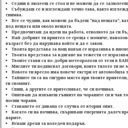
Седиш в люлеещ се стол и не можеш да се залюлееш
Събуждаш се и изглеждаш точно така, както изглежд
снимка.
Все се чудиш, как можеш да бъдеш "над нещата", ка
под нещата или около нещата.
Предпочиташ да идеш на работа, отколкото да си бъ
Най-добрият ти приятел се среща с момиче, наполов
възраст без да нарушава който и да е закон.
Твоята представа за нощ навън се изразявва в пиене
Твоята представа за вдигане на тежести се изразява
Твоите стави са по-добри метеоролози от тези в БАН
Мислите ти подписват договори, които тялото ти не 
Новото ти кресло има повече екстри от автомобила т
Тайните ти са на сигурно място при твоите приятели,
ги спомнят.
Спиш, а другите се притесняват, че си починал.
Опитваш да изпънеш гънките на чорапите си и чак то
носиш чорапи.
Ставането от дивана се случва от втория опит.
Когато си на почивка, свършваш енергията далеч пр
парите.
Искаш дрехи за коледен подарък.