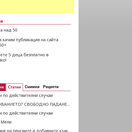
ни
а над 50
а качим публикация на сайта
50+
ете 5 деца безплатно в
ко!
Снимки
Рецепти
ни
Статии
и по действителни случаи
ОБРАЗОВАНИЕТО? СВОБОДНО ПАДАНЕ В ПРОПАСТТА...
и по действителни случаи
 Мели
Отпускане на пенсиите и добавките към тях