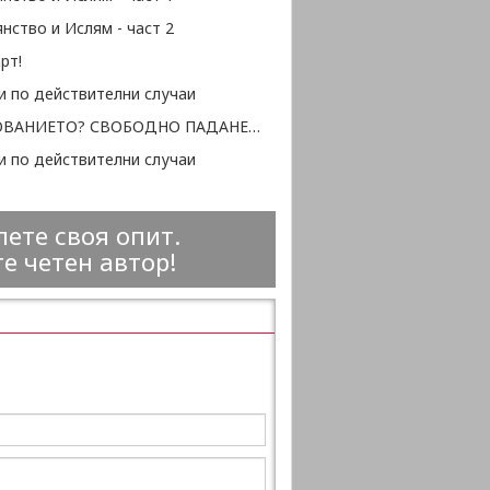
нство и Ислям - част 2
рт!
и по действителни случаи
ОБРАЗОВАНИЕТО? СВОБОДНО ПАДАНЕ В ПРОПАСТТА...
и по действителни случаи
ете своя опит.
е четен автор!