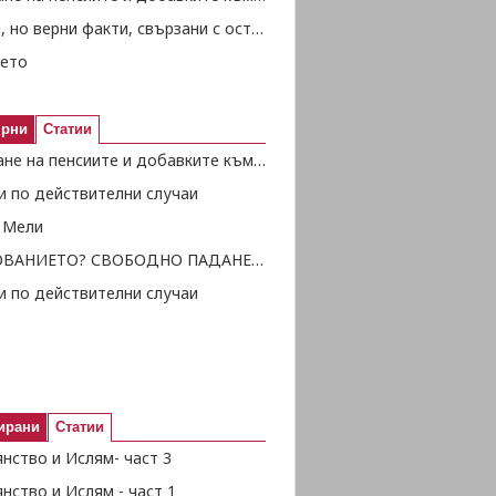
Смешни, но верни факти, свързани с остаряването - част 3
ето
ярни
Статии
Отпускане на пенсиите и добавките към тях
и по действителни случаи
 Мели
ОБРАЗОВАНИЕТО? СВОБОДНО ПАДАНЕ В ПРОПАСТТА...
и по действителни случаи
ирани
Статии
нство и Ислям- част 3
нство и Ислям - част 1