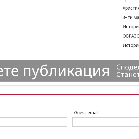
Христия
3–ти ма
Истори
Истори
ете публикация
Сподел
Станет
Guest email