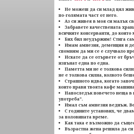
Не можеш да си млад цял жив
по-голямата част от него.
Аз си живея в моя си малък свят
Забравете качествената храна
всичките консерванти, до които 
Бих бил неудържим! Стига сам
Имам амнезия, деменция и деж
спомням да ми се е случвало пре
Искате да се отървете от бръ
изпънат една по една.
Паметта ми не е толкова силн
не е толкова силна, колкото беш
Страшното идва, когато запо
които прави твоята кафе машина
Напоследък повечето неща в п
употреба".
Имал съм амнезия веднъж. Ве
С годините установих, че два
за половината време.
Как така е възможно да съ
Възрастна жена решила да си 