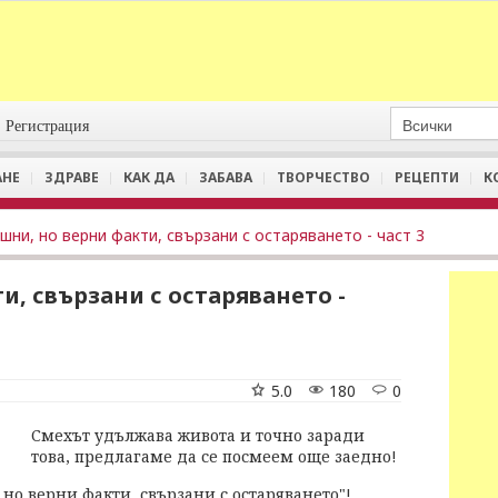
Регистрация
АНЕ
ЗДРАВЕ
КАК ДА
ЗАБАВА
ТВОРЧЕСТВО
РЕЦЕПТИ
К
шни, но верни факти, свързани с остаряването - част 3
и, свързани с остаряването -
5.0
180
0
Смехът удължава живота и точно заради
това, предлагаме да се посмеем още заедно!
но верни факти, свързани с остаряването"!