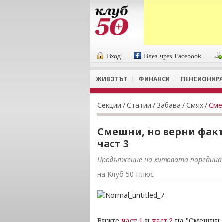
Вход
Влез чрез Facebook
ЖИВОТЪТ
ФИНАНСИ
ПЕНСИОНИР
Секции
/
Статии
/
Забава
/
Смях
/
Сме
Смешни, но верни факт
част 3
Продължение на хитовата поредица
на Клуб 50 Плюс
Вижте
част 1
и
част 2
на "Смешни, 