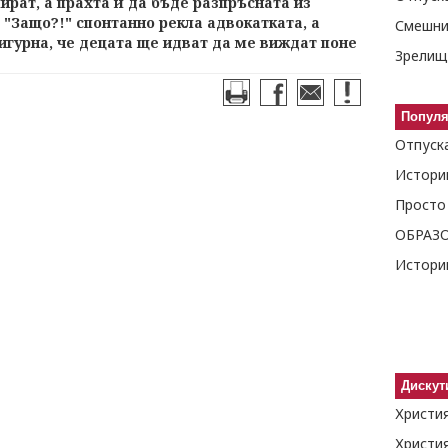
мират, а прахта й да бъде разпръсната из
 "Защо?!" спонтанно рекла адвокатката, а
игурна, че децата ще идват да ме виждат поне
Зрелищ
Попул
Истори
Просто
Истори
Дискут
Христия
Христия