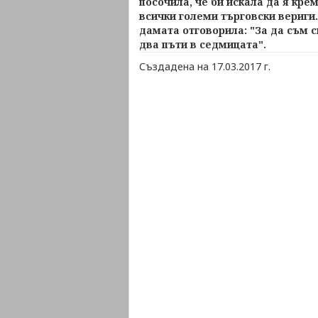
посочила, че би искала да я кре
всички големи търговски вериги.
дамата отговорила: "За да съм с
два пъти в седмицата".
Създадена на 17.03.2017 г.