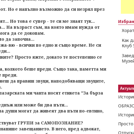
от. Но е напълно възможно да си незрял през
... Но това е супер - те си ме знаят тук...
Избра
... На възраст съм, на която имам нужда от
Хорат
мога да се докопам.
о да започна...
Как д
а-вю - всички по едно и също време. Не си
Клуб 
ди...
Завед
чките? Просто яжте, докато те постепенно се
Музей
а, колкото беше преди. Също така, паметта ми
е преди.
чнеш да правиш звуци, наподобяващи звуците,
.
Актуал
азарската ми чанта носят етикета "За бърза
Истори
днъж или може би два пъти...
ма души могат да живеят два пъти по-евтино,
Истори
ществуват ГРУПИ за САМОПОЗНАНИЕ?
Просто
напише завещанието. В него, пред адвокат,