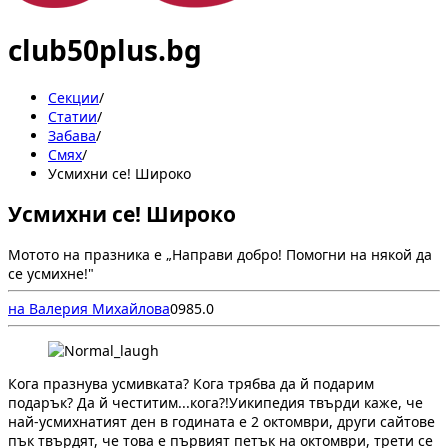
club50plus.bg
Секции
/
Статии
/
Забава
/
Смях
/
Усмихни се! Широко
Усмихни се! Широко
Мотото на празника е „Направи добро! Помогни на някой да
се усмихне!"
на Валерия Михайлова
0
98
5.0
Кога празнува усмивката? Кога трябва да й подарим
подарък? Да й честитим...кога?!Уикипедия твърди каже, че
най-усмихнатият ден в годината е 2 октомври, други сайтове
пък твърдят, че това е първият петък на октомври, трети се