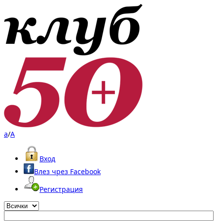
a
/
A
Вход
Влез чрез Facebook
Регистрация