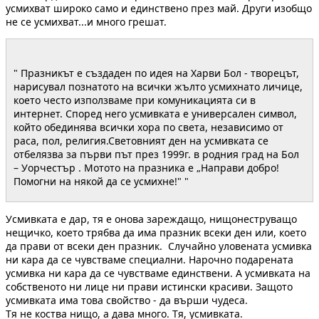
усмихват широко само и единствено през май. Други изобщо
не се усмихват...и много грешат.
" Празникът е създаден по идея на Харви Бол - творецът,
нарисувал познатото на всички жълто усмихнато личице,
което често използваме при комуникацията си в
интернет. Според него усмивката е универсален символ,
който обединява всички хора по света, независимо от
раса, пол, религия.Световният ден на усмивката се
отбелязва за първи път през 1999г. в родния град на Бол
– Уорчестър . Мотото на празника е „Направи добро!
Помогни на някой да се усмихне!" "
Усмивката е дар, тя е онова зареждащо, нищонеструващо
нещичко, което трябва да има празник всеки ден или, което
да прави от всеки ден празник. Случайно уловената усмивка
ни кара да се чувстваме специални. Нарочно подарената
усмивка ни кара да се чувстваме единствени. А усмивката на
собственото ни лице ни прави истински красиви. Защото
усмивката има това свойство - да върши чудеса.
Тя не коства нищо, а дава много. Тя, усмивката.