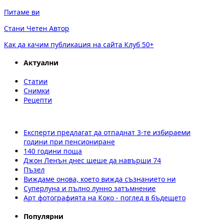
Питаме ви
Стани Четен Автор
Как да качим публикация на сайта Клуб 50+
Актуални
Статии
Снимки
Рецепти
Експерти предлагат да отпаднат 3-те избираеми
години при пенсиониране
140 години поща
Джон Ленън днес щеше да навърши 74
Пъзел
Виждаме онова, което вижда съзнанието ни
Суперлуна и пълно лунно затъмнение
Арт фотографията на Коко - поглед в бъдещето
Популярни