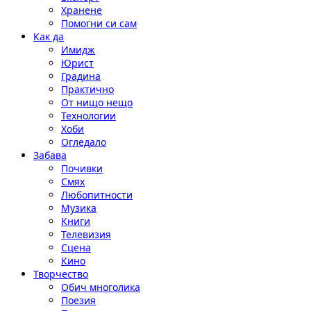
Хранене
Помогни си сам
Как да
Имидж
Юрист
Градина
Практично
От нищо нещо
Технологии
Хоби
Огледало
Забава
Почивки
Смях
Любопитности
Музика
Книги
Телевизия
Сцена
Кино
Творчество
Обич многолика
Поезия