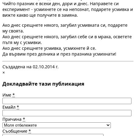
Чийто празник е всеки ден, дори и днес. Направете си
експеримент - усмихнете се на непознат, подарете усмивка и
вижте какво ще получите в замяна.
Ако днес срещнете някого, загубил усмивката си, подарете
му своята.
Ако днес срещнете някого, загубил себе си в мрака, осветете
пътя му с усмивки.
Ако днес срещнете усмивка, усмихнете й се.
Да вървим през делника и през празника усмихнати!
Създадена на 02.10.2014 г.
×
Докладвайте тази публикация
Име
*
Емайл
*
Причина
*
Съобщение
*