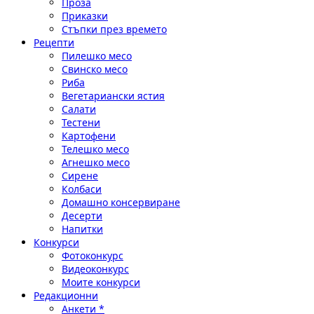
Проза
Приказки
Стъпки през времето
Рецепти
Пилешко месо
Свинско месо
Риба
Вегетариански ястия
Салати
Тестени
Картофени
Телешко месо
Агнешко месо
Сирене
Колбаси
Домашно консервиране
Десерти
Напитки
Конкурси
Фотоконкурс
Видеоконкурс
Моите конкурси
Редакционни
Анкети *