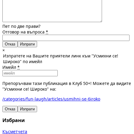
Пет по две прави?
Отговор на въпроса
*
Отказ
×
Изпратете на Вашите приятели линк към "Усмихни се!
Широко" по имейл
Имейл
*
Препоръчвам тази публикация в Клуб 50+! Можете да видите
"Усмихни се! Широко" на:
/categories/fun-laugh/articles/usmihni-se-6iroko
Отказ
Изпрати
Избрани
Късметчета