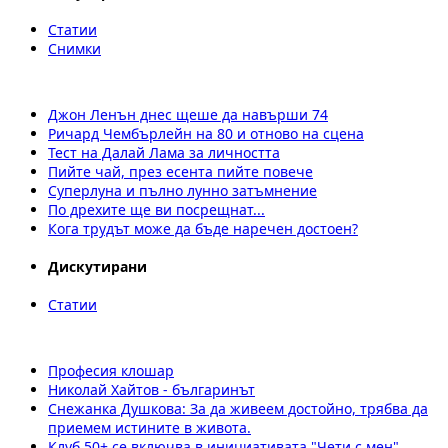
Статии
Снимки
Джон Ленън днес щеше да навърши 74
Ричард Чембърлейн на 80 и отново на сцена
Тест на Далай Лама за личността
Пийте чай, през есента пийте повече
Суперлуна и пълно лунно затъмнение
По дрехите ще ви посрещнат...
Кога трудът може да бъде наречен достоен?
Дискутирани
Статии
Професия клошар
Николай Хайтов - българинът
Снежанка Душкова: За да живеем достойно, трябва да
приемем истините в живота.
Клуб 50+ се включва в инициативата "Чети с мен"