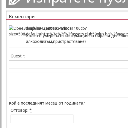
Коментари
Марина Цекова написа:
Колко е умерената консумация на бира за ден?Ако 
алкохолизъм,пристрастяване?
Guest
*
Кой е последният месец от годината?
Отговор:
*