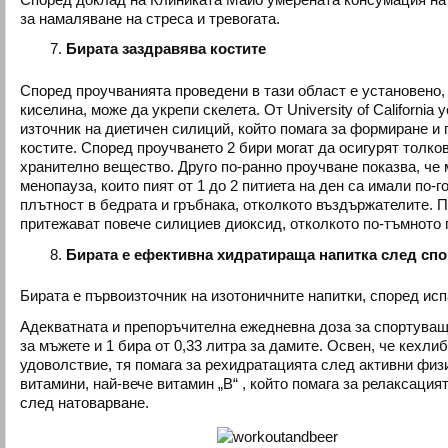
за намаляване на стреса и тревогата.
Бирата заздравява костите
Според проучванията проведени в тази област е установено,
киселина, може да укрепи скелета. От University of California 
източник на диетичен силиций, който помага за формиране и
костите. Според проучването 2 бири могат да осигурят толко
хранително вещество. Друго по-ранно проучване показва, че 
менопауза, които пият от 1 до 2 питиета на ден са имали по-
плътност в бедрата и гръбнака, отколкото въздържателите. 
притежават повече силициев диоксид, отколкото по-тъмното 
Бирата е ефективна хидратираща напитка след сп
Бирата е първоизточник на изотоничните напитки, според исп
Адекватната и препоръчителна ежедневна доза за спортуващи
за мъжете и 1 бира от 0,33 литра за дамите. Освен, че кехли
удоволствие, тя помага за рехидратацията след активни физ
витамини, най-вече витамин „В“ , който помага за релаксация
след натоварване.