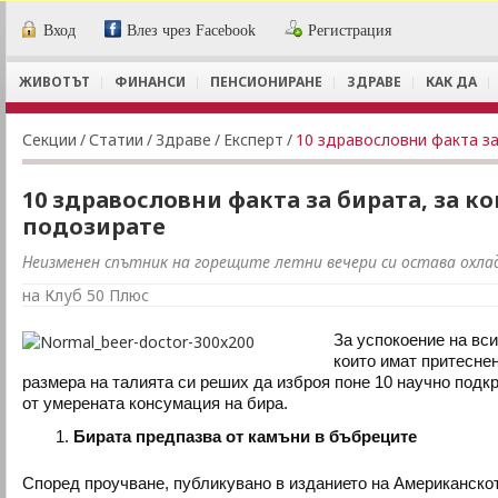
Вход
Влез чрез Facebook
Регистрация
ЖИВОТЪТ
ФИНАНСИ
ПЕНСИОНИРАНЕ
ЗДРАВЕ
КАК ДА
Секции
/
Статии
/
Здраве
/
Експерт
/
10 здравословни факта за
10 здравословни факта за бирата, за ко
подозирате
Неизменен спътник на горещите летни вечери си остава охла
на Клуб 50 Плюс
За успокоение на вси
които имат притеснен
размера на талията си реших да изброя поне 10 научно подк
от умерената консумация на бира.
Бирата предпазва от камъни в бъбреците
Според проучване, публикувано в изданието на Американско