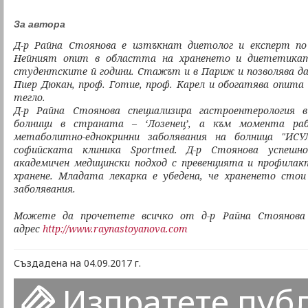
За автора
Д-р Райна Стоянова е изтъкнат диетолог и експерт по 
Нейният опит в областта на храненето и диететика
студентските й години. Стажът и в Париж и позволява да
Пиер Дюкан, проф. Готие, проф. Карел и обогатява опита
тегло.
Д-р Райна Стоянова специализира гастроентерология 
болници в страната – ‘Лозенец’, а към момента ра
метаболитно-еднокринни заболявания на болница "ИС
софийската клиника Sportmed.
Д-р Стоянова успешно
академичен медицински подход с превенцията и профилак
хранене. Младата лекарка е убедена, че храненето стои
заболявания.
Можете да прочетете всичко от д-р Райна Стоянова 
адрес
http://www.raynastoyanova.com
Създадена на 04.09.2017 г.
Изпратете пуб