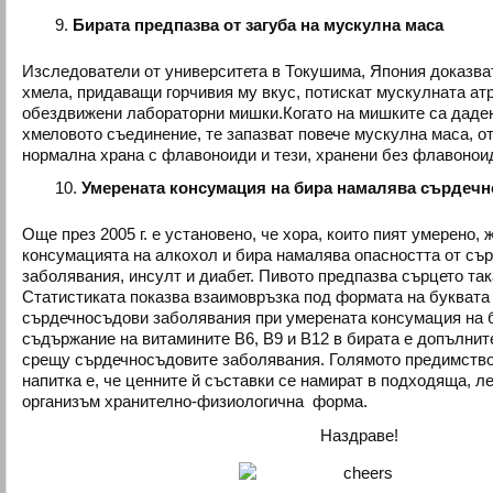
Бирата предпазва от загуба на мускулна маса
Изследователи от университета в Токушима, Япония доказва
хмела, придаващи горчивия му вкус, потискат мускулната ат
обездвижени лабораторни мишки.Когато на мишките са дад
хмеловото съединение, те запазват повече мускулна маса, от
нормална храна с флавоноиди и тези, хранени без флавонои
Умерената консумация на бира намалява сърдечн
Още през 2005 г. е установено, че хора, които пият умерено, 
консумацията на алкохол и бира намалява опасността от съ
заболявания, инсулт и диабет. Пивото предпазва сърцето така
Статистиката показва взаимовръзка под формата на буквата „
сърдечносъдови заболявания при умерената консумация на б
съдържание на витамините В6, В9 и В12 в бирата е допълнит
срещу сърдечносъдовите заболявания. Голямото предимство
напитка е, че ценните й съставки се намират в подходяща, 
организъм хранително-физиологична форма.
Наздраве!