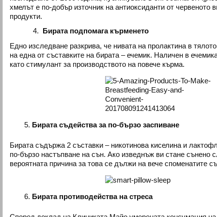
хмелът е по-добър източник на антиоксиданти от червеното в
продукти.
4.
Бирата подпомага кърменето
Едно изследване разкрива, че нивата на пролактина в тялото
на една от съставките на бирата – ечемик. Наличен в ечемик
като стимулант за производството на повече кърма.
Бирата съдейства за по-бързо заспиване
Бирата съдържа 2 съставки – никотинова киселина и лактофл
по-бързо настъпване на сън. Ако изведнъж ви стане сънено 
вероятната причина за това се дължи на вече споменатите съ
Бирата противодейства на стреса
Според доклад на Клиниката Майо умерената консумация на