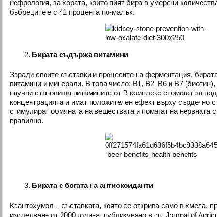
нефрология, за хората, които пият бира в умерени количества
бъбреците е с 41 процента по-малък.
Бирата съдържа витамини
Заради своите съставки и процесите на ферментация, бира
витамини и минерали. В това число: B1, B2, B6 и B7 (биотин)
научни становища витамините от В комплекс спомагат за по
концентрацията и имат положителен ефект върху сърдечно с
стимулират обмяната на веществата и помагат на нервната 
правилно.
Бирата е богата на антиоксиданти
Ксантохумол – съставката, която се открива само в хмела, п
изследване от 2000 година, публикувано в сп. Journal of Agricu