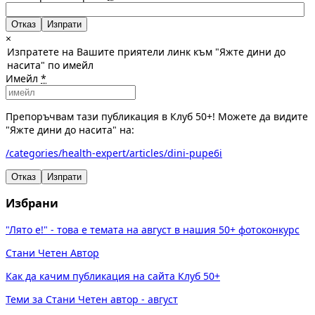
Отказ
×
Изпратете на Вашите приятели линк към "Яжте дини до
насита" по имейл
Имейл
*
Препоръчвам тази публикация в Клуб 50+! Можете да видите
"Яжте дини до насита" на:
/categories/health-expert/articles/dini-pupe6i
Отказ
Изпрати
Избрани
"Лято е!" - това е темата на август в нашия 50+ фотоконкурс
Стани Четен Автор
Как да качим публикация на сайта Клуб 50+
Теми за Стани Четен автор - август