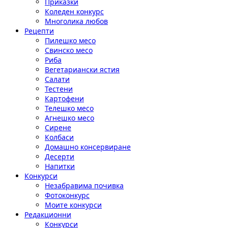
Приказки
Коледен конкурс
Многолика любов
Рецепти
Пилешко месо
Свинско месо
Риба
Вегетариански ястия
Салати
Тестени
Картофени
Телешко месо
Агнешко месо
Сирене
Колбаси
Домашно консервиране
Десерти
Напитки
Конкурси
Незабравима почивка
Фотоконкурс
Моите конкурси
Редакционни
Конкурси