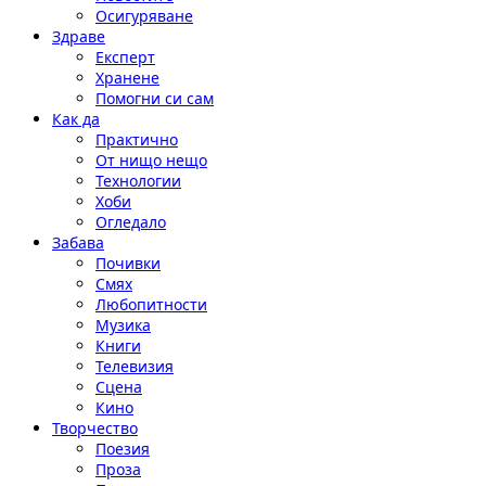
Осигуряване
Здраве
Експерт
Хранене
Помогни си сам
Как да
Практично
От нищо нещо
Технологии
Хоби
Огледало
Забава
Почивки
Смях
Любопитности
Музика
Книги
Телевизия
Сцена
Кино
Творчество
Поезия
Проза