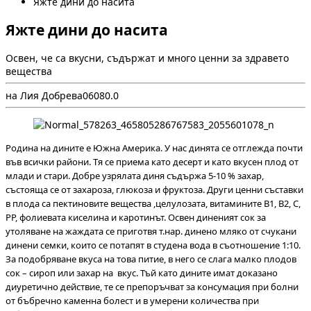
Яжте дини до насита
Яжте дини до насита
Освен, че са вкусни, съдържат и много ценни за здравето
вещества
на Лия Добрева
0
608
0.0
Родина на дините е Южна Америка. У нас динята се отглежда почти
във всички райони. Тя се приема като десерт и като вкусен плод от
млади и стари. Добре узрялата диня съдържа 5-10 % захар,
състояща се от захароза, глюкоза и фруктоза. Други ценни съставки
в плода са пектиновите вещества ,целулозата, витамините В1, В2, С,
РР, фолиевата киселина и каротинът. Освен диненият сок за
утоляване на жаждата се приготвя т.нар. динено мляко от счукани
динени семки, които се потапят в студена вода в съотношение 1:10.
За подобряване вкуса на това питие, в него се слага малко плодов
сок – сироп или захар на вкус. Тъй като дините имат доказано
диуретично действие, те се препоръчват за консумация при болни
от бъбречно каменна болест и в умерени количества при