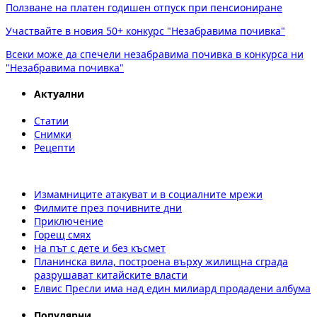
Ползване на платен годишен отпуск при пенсиониране
Участвайте в новия 50+ конкурс "Незабравима почивка"
Всеки може да спечели незабравима почивка в конкурса ни
"Незабравима почивка"
Актуални
Статии
Снимки
Рецепти
Измамниците атакуват и в социалните мрежи
Филмите през почивните дни
Приключение
Горещ смях
На път с дете и без късмет
Планинска вила, построена върху жилищна сграда
разрушават китайските власти
Елвис Пресли има над един милиард продадени албума
Популярни