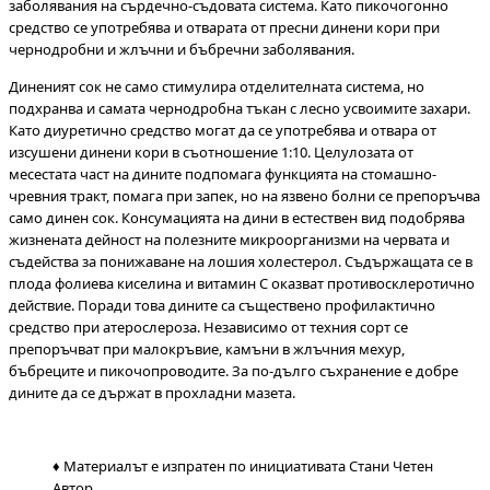
заболявания на сърдечно-съдовата система. Като пикочогонно
средство се употребява и отварата от пресни динени кори при
чернодробни и жлъчни и бъбречни заболявания.
Диненият сок не само стимулира отделителната система, но
подхранва и самата чернодробна тъкан с лесно усвоимите захари.
Като диуретично средство могат да се употребява и отвара от
изсушени динени кори в съотношение 1:10. Целулозата от
месестата част на дините подпомага функцията на стомашно-
чревния тракт, помага при запек, но на язвено болни се препоръчва
само динен сок. Консумацията на дини в естествен вид подобрява
жизнената дейност на полезните микроорганизми на червата и
съдейства за понижаване на лошия холестерол. Съдържащата се в
плода фолиева киселина и витамин С оказват противосклеротично
действие. Поради това дините са съществено профилактично
средство при атерослероза. Независимо от техния сорт се
препоръчват при малокръвие, камъни в жлъчния мехур,
бъбреците и пикочопроводите. За по-дълго съхранение е добре
дините да се държат в прохладни мазета.
♦ Материалът е изпратен по инициативата Стани Четен
Автор