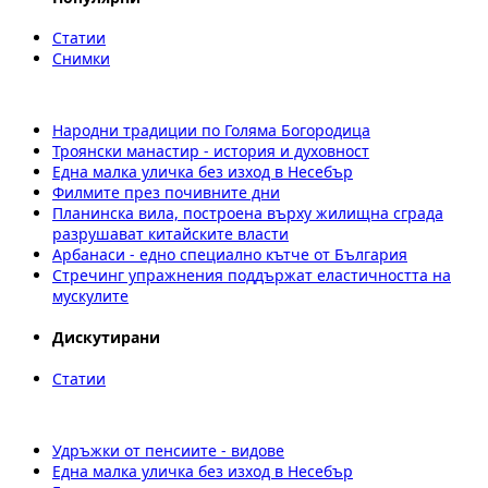
Статии
Снимки
Народни традиции по Голяма Богородица
Троянски манастир - история и духовност
Една малка уличка без изход в Несебър
Филмите през почивните дни
Планинска вила, построена върху жилищна сграда
разрушават китайските власти
Арбанаси - едно специално кътче от България
Стречинг упражнения поддържат еластичността на
мускулите
Дискутирани
Статии
Удръжки от пенсиите - видове
Една малка уличка без изход в Несебър