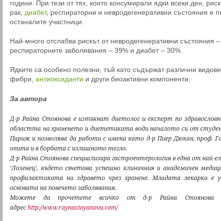
години. При тези от тях, които консумирали ядки всеки ден, рис
рак,
диабет
, респираторни и невродегенеративни състояния е п
останалите участници.
Най-много отслабва рискът от невродегенеративни състояния – 
респираторните заболявания – 39% и диабет – 30%.
Ядките са особено полезни, тъй като съдържат различни видове
фибри,
антиоксиданти
и други биоактивни компоненти.
За автора
Д-р Райна Стоянова е изтъкнат диетолог и експерт по здравослов
областта на храненето и диететиката води началото си от студен
Париж и позволява да работи с имена като д-р Пиер Дюкан, проф. Г
опита и в борбата с излишното тегло.
Д-р Райна Стоянова специализира гастроентерология в една от най-
‘Лозенец’, където съчетава успешно клиничния и академичен медиц
профилактиката на здравето чрез хранене. Младата лекарка е у
основата на повечето заболявания.
Можете да прочетете всичко от д-р Райна Стоянова 
адрес
http://www.raynastoyanova.com/