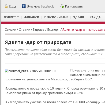
Вход
Влез чрез Facebook
Регистрация
ЖИВОТЪТ
ФИНАНСИ
ПЕНСИОНИРАНЕ
ЗДРАВЕ
КАК ДА
Секции
/
Статии
/
Здраве
/
Експерт
/
Ядките -дар от природат
Ядките -дар от природата
Приемането на шепа ядки всеки ден може да намали значите
сочи проучване на университета в Маастрихт, съобщава BBC.
Приемането на шепа я
намали значително ри
проучване на университета в Маастрихт, съобщава BBC.
Изследването е продължило 10 години. Според резултатите 10 
намаляват риска от преждевременна смърт с 23%.
В изследването участие са взели повече от 120 000 холандци на