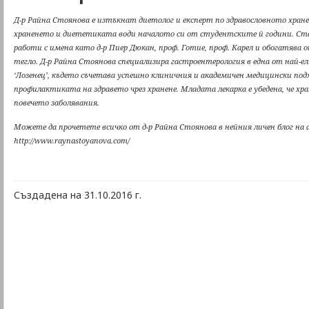
Д-р Райна Стоянова е изтъкнат диетолог и експерт по здравословното хран
храненето и диететиката води началото си от студентските й години. Ст
работи с имена като д-р Пиер Дюкан, проф. Готие, проф. Карел и обогатява
тегло. Д-р Райна Стоянова специализира гастроентерология в една от най-
‘Лозенец’, където съчетава успешно клиничния и академичен медицински под
профилактиката на здравето чрез хранене. Младата лекарка е убедена, че хр
повечето заболявания.
Можете да прочетете всичко от д-р Райна Стоянова в нейния личен блог на 
http://www.raynastoyanova.com/
Създадена на 31.10.2016 г.