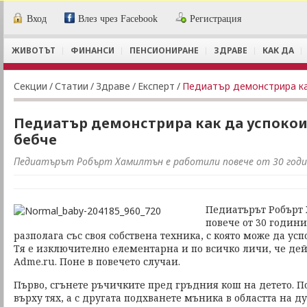
Вход
Влез чрез Facebook
Регистрация
ЖИВОТЪТ
ФИНАНСИ
ПЕНСИОНИРАНЕ
ЗДРАВЕ
КАК ДА
Секции
/
Статии
/
Здраве
/
Експерт
/
Педиатър демонстрира к
Педиатър демонстрира как да успоко
бебче
Педиатърът Робърт Хамилтън е работили повече от 30 годин
Педиатърът Робърт
повече от 30 години 
разполага със своя собствена техника, с която може да усп
Тя е изключително елементарна и по всичко личи, че дей
Adme.ru. Поне в повечето случаи.
Първо, сгънете ръчичките пред гръдния кош на детето. По
върху тях, а с другата подхванете мъника в областта на ду