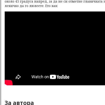
около 45 градуса напред, за да не си отметне главичката 
лекичко да го люлеете. Ето как:
За автора