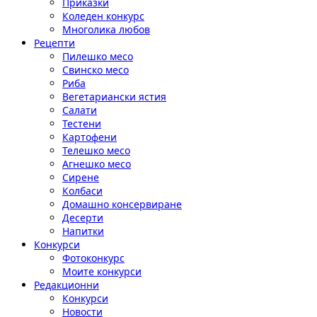
Приказки
Коледен конкурс
Многолика любов
Рецепти
Пилешко месо
Свинско месо
Риба
Вегетариански ястия
Салати
Тестени
Картофени
Телешко месо
Агнешко месо
Сирене
Колбаси
Домашно консервиране
Десерти
Напитки
Конкурси
Фотоконкурс
Моите конкурси
Редакционни
Конкурси
Новости