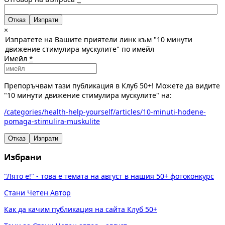
Отказ
×
Изпратете на Вашите приятели линк към "10 минути
движение стимулира мускулите" по имейл
Имейл
*
Препоръчвам тази публикация в Клуб 50+! Можете да видите
"10 минути движение стимулира мускулите" на:
/categories/health-help-yourself/articles/10-minuti-hodene-
pomaga-stimulira-muskulite
Отказ
Изпрати
Избрани
"Лято е!" - това е темата на август в нашия 50+ фотоконкурс
Стани Четен Автор
Как да качим публикация на сайта Клуб 50+