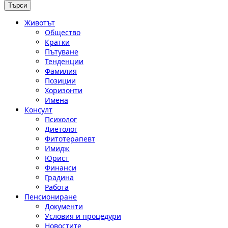
Животът
Общество
Кратки
Пътуване
Тенденции
Фамилия
Позиции
Хоризонти
Имена
Консулт
Психолог
Диетолог
Фитотерапевт
Имидж
Юрист
Финанси
Градина
Работа
Пенсиониране
Документи
Условия и процедури
Новостите