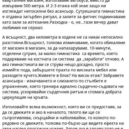
кварталния магазин, използваме автобуса, вместо да
извървим 500 метра. И 2-3 етажа кой знае защо ни
изглеждат непосилни без асансьор. Сутрешната гимнастика
е отдавна загърбен ритуал, а залите за фитнес подминаваме
като зали за изтезание.Разходка - о, не...тази вечер дават
любимия ни сериал.
А всъщност, два километра в ходене не са никак непосилно
разстояни.Всъщност, толкова изминаваме, когато обикаляме
от магазин в магазин, за да напазаруваме. 10-минути,
отделени сутрин, за малко гимнастика са времето, което
подаряваме на костната си система да „заработи” отново. А
ако гимнастиката ви се струва нещо досадно, просто
измийте пода, забършете прахта по високата мебел или
разходете кучето.Живеете в блок? На висок етаж? Забравете
асансьора - изкачването и слизането по стълбите е
упражнение, което тренира идеално сърдечно-съдовата ни
система, ускорявайки сърдечния ритъм и спомага добрата
циркулация на кръвта.
Използвайте всяка възможност, която ви се предоставя, за
да се движите и ако в началото, тялото ви ще се
съпротивлява, скърцайки и наболявайки, то колкото по-
редовно се движите, толкова по-бързо ще видите ефекта на
тези наглед простички усилия. Здрав дух в здраво тяло не е