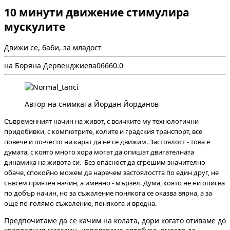
10 минути движение стимулира
мускулите
Движи се, баби, за младост
на Боряна Дервенджиева
0
666
0.0
Автор на снимката Йордан Йорданов
Съвременният начин на живот, с всичките му технологични
придобивки, с компютрите, колите и градския транспорт, все
повече и по-често ни карат да не се движим. Застоялост - това е
думата, с която много хора могат да опишат двигателната
динамика на живота си. Без опасност да сгрешим значително
обаче, спокойно можем да наречем застоялостта по един друг, не
съвсем приятен начин, а именно - мързел. Дума, която не ни описва
по добър начин, но за съжаление понякога се оказва вярна, а за
още по-голямо съжаление, понякога и вредна.
Предпочитаме да се качим на колата, дори когато отиваме до