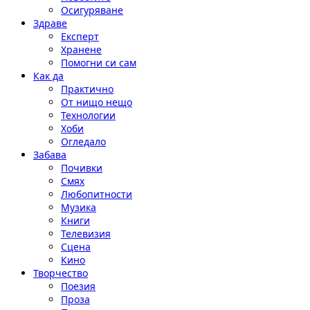
Осигуряване
Здраве
Експерт
Хранене
Помогни си сам
Как да
Практично
От нищо нещо
Технологии
Хоби
Огледало
Забава
Почивки
Смях
Любопитности
Музика
Книги
Телевизия
Сцена
Кино
Творчество
Поезия
Проза