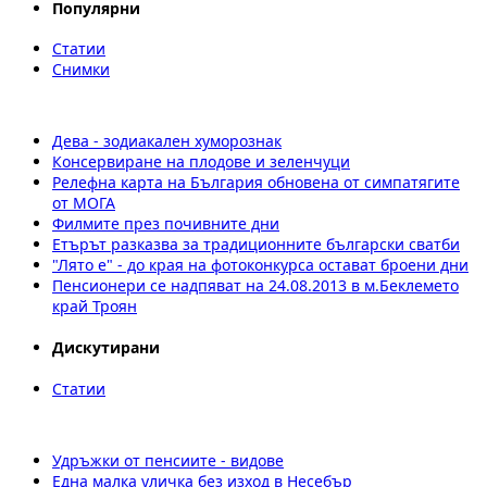
Популярни
Статии
Снимки
Дева - зодиакален хуморознак
Консервиране на плодове и зеленчуци
Релефна карта на България обновена от симпатягите
от МОГА
Филмите през почивните дни
Етърът разказва за традиционните български сватби
"Лято е" - до края на фотоконкурса остават броени дни
Пенсионери се надпяват на 24.08.2013 в м.Беклемето
край Троян
Дискутирани
Статии
Удръжки от пенсиите - видове
Една малка уличка без изход в Несебър