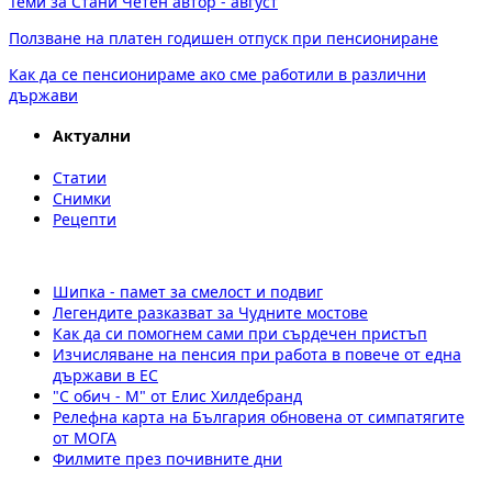
Теми за Стани Четен автор - август
Ползване на платен годишен отпуск при пенсиониране
Как да се пенсионираме ако сме работили в различни
държави
Актуални
Статии
Снимки
Рецепти
Шипка - памет за смелост и подвиг
Легендите разказват за Чудните мостове
Как да си помогнем сами при сърдечен пристъп
Изчисляване на пенсия при работа в повече от една
държави в ЕС
"С обич - М" от Елис Хилдебранд
Релефна карта на България обновена от симпатягите
от МОГА
Филмите през почивните дни