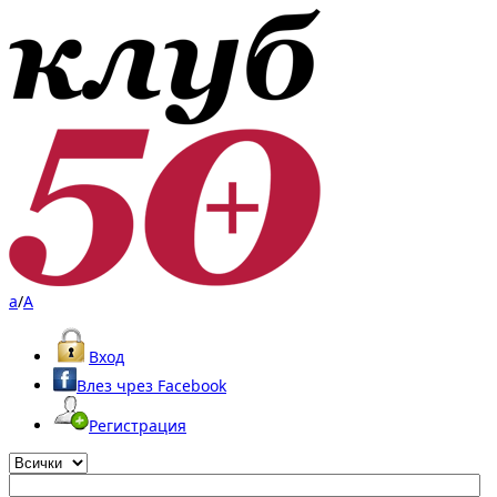
a
/
A
Вход
Влез чрез Facebook
Регистрация