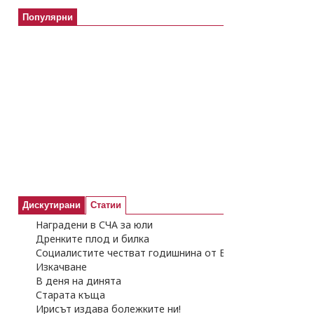
Популярни
Дискутирани
Статии
Наградени в СЧА за юли
Дренките плод и билка
Социалистите честват годишнина от Бузлуджанския конг
Изкачване
В деня на динята
Старата къща
Ирисът издава болежките ни!