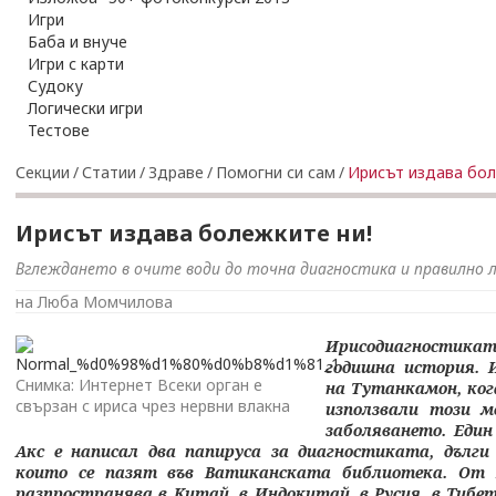
Игри
Баба и внуче
Игри с карти
Судоку
Логически игри
Тестове
Секции
/
Статии
/
Здраве
/
Помогни си сам
/
Ирисът издава бол
Ирисът издава болежките ни!
Вглеждането в очите води до точна диагностика и правилно 
на Люба Момчилова
Ирисодиагности
годишна история. 
Снимка: Интернет Всеки орган е
на Тутанкамон, ког
свързан с ириса чрез нервни влакна
използвали този м
заболяването. Един
Акс е написал два папируса за диагностиката, дълги
които се пазят във Ватиканската библиотека. От 
разпространява в Китай, в Индокитай, в Русия, в Тибет