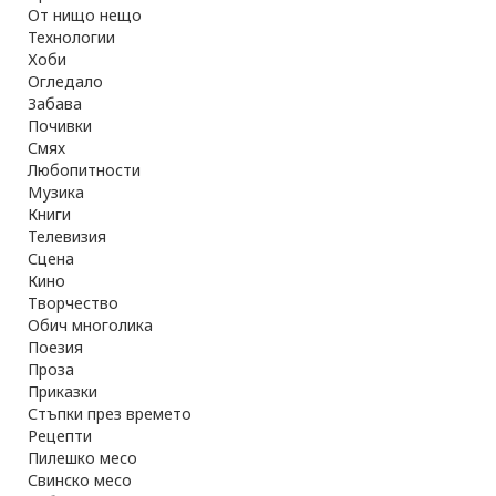
От нищо нещо
Технологии
Хоби
Огледало
Забава
Почивки
Смях
Любопитности
Музика
Книги
Телевизия
Сцена
Кино
Творчество
Обич многолика
Поезия
Проза
Приказки
Стъпки през времето
Рецепти
Пилешко месо
Свинско месо