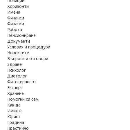
Позиции
Хоризонти
Имена
Финанси
Финанси
Работа
Пенсиониране
Документи
Условия и процедури
Новостите
Въпроси и отговори
Здраве
Психолог
Диетолог
Фитотерапевт
Експерт
Хранене
Помогни си сам
Как да
Имидж
Юрист
Градина
Практично