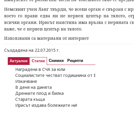
Немският учен Ланг твърди, че всеки орган е свързан с и
което го прави едва ли не нервен център на тялото, от
всички органи. Ирисът наистина има връзка с нервната си
каже, че е нервен център на тялото.
Използвани са материали от интернет
Създадена на 22.07.2015 г.
Снимки
Рецепти
Актуални
Статии
Наградени в СЧА за юли
Социалистите честват годишнина от Бузлуджанския конг
Изкачване
В деня на динята
Дренките плод и билка
Старата къща
Ирисът издава болежките ни!