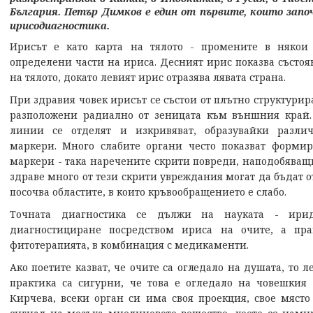
България.
Петър Димков е един от първите, които запо
ирисодиагностика.
Ирисът е като карта на тялото - промените в някои 
определени части на ириса. Десният ирис показва състоя
на тялото, докато левият ирис отразява лявата страна.
При здравия човек ирисът се състои от плътно структури
разположени радиално от зеницата към външния край.
линии се отделят и изкривяват, образувайки разли
маркери. Много слабите органи често показват форми
маркери - така наречените скрити повреди, наподобяващ
здраве много от тези скрити увреждания могат да бъдат о
посочва областите, в които кръвообращението е слабо.
Точната диагностика се дължи на науката - ирид
диагностициране посредством ириса на очите, а пр
фитотерапията, в комбинация с медикаменти.
Ако поетите казват, че очите са огледало на душата, то 
практика са сигурни, че това е огледало на човешкия
Кирчева, всеки орган си има своя проекция, свое място