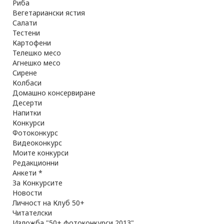
Риба
Вегетариански ястия
Салати
Тестени
Картофени
Телешко месо
Агнешко месо
Сирене
Колбаси
Домашно консервиране
Десерти
Напитки
Конкурси
Фотоконкурс
Видеоконкурс
Моите конкурси
Редакционни
Анкети *
За Конкурсите
Новости
Личност на Клуб 50+
Читателски
Изложба "50+ фотоконкурси 2013"