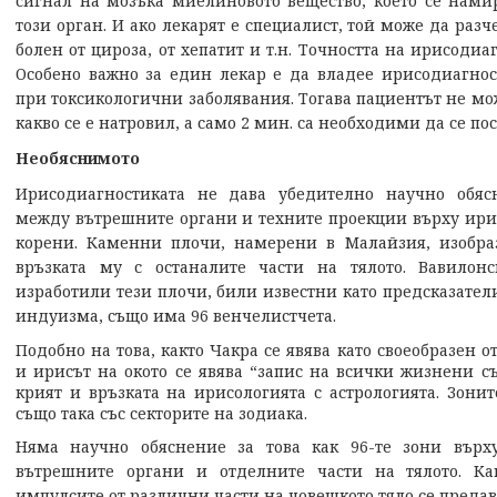
сигнал на мозъка миелиновото вещество, което се нами
този орган. И ако лекарят е специалист, той може да раз
болен от цироза, от хепатит и т.н. Точността на ирисодиа
Особено важно за един лекар е да владее ирисодиагнос
при токсикологични заболявания. Тогава пациентът не мо
какво се е натровил, а само 2 мин. са необходими да се по
Необяснимото
Ирисодиагностиката не дава убедително научно обяс
между вътрешните органи и техните проекции върху ири
корени. Каменни плочи, намерени в Малайзия, изобра
връзката му с останалите части на тялото. Вавилонс
изработили тези плочи, били известни като предсказатели
индуизма, също има 96 венчелистчета.
Подобно на това, както Чакра се явява като своеобразен о
и ирисът на окото се явява “запис на всички жизнени с
крият и връзката на ирисологията с астрологията. Зонит
също така със секторите на зодиака.
Няма научно обяснение за това как 96-те зони върх
вътрешните органи и отделните части на тялото. К
импулсите от различни части на човешкото тяло се предав