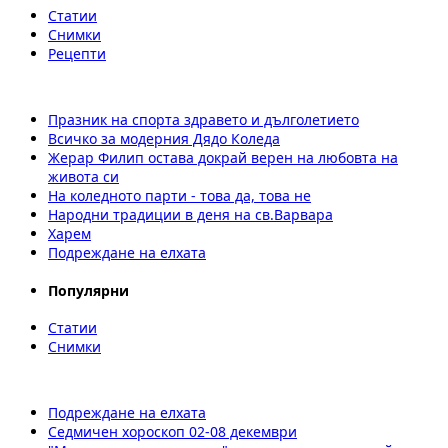
Статии
Снимки
Рецепти
Празник на спорта здравето и дълголетието
Всичко за модерния Дядо Коледа
Жерар Филип остава докрай верен на любовта на
живота си
На коледното парти - това да, това не
Народни традиции в деня на св.Варвара
Харем
Подреждане на елхата
Популярни
Статии
Снимки
Подреждане на елхата
Седмичен хороскоп 02-08 декември