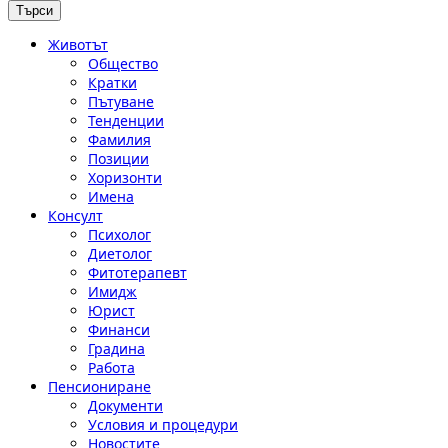
Животът
Общество
Кратки
Пътуване
Тенденции
Фамилия
Позиции
Хоризонти
Имена
Консулт
Психолог
Диетолог
Фитотерапевт
Имидж
Юрист
Финанси
Градина
Работа
Пенсиониране
Документи
Условия и процедури
Новостите