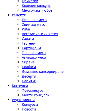
Приказки
Коледен конкурс
Многолика любов
Рецепти
Пилешко месо
Свинско месо
Риба
Вегетариански ястия
Салати
Тестени
Картофени
Телешко месо
Агнешко месо
Сирене
Колбаси
Домашно консервиране
Десерти
Напитки
Конкурси
Фотоконкурс
Моите конкурси
Редакционни
Конкурси
Новости