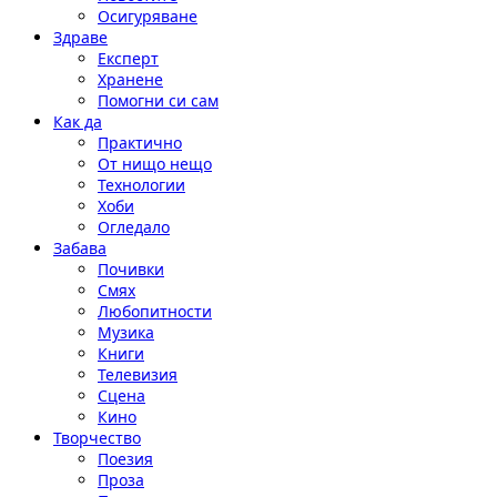
Осигуряване
Здраве
Експерт
Хранене
Помогни си сам
Как да
Практично
От нищо нещо
Технологии
Хоби
Огледало
Забава
Почивки
Смях
Любопитности
Музика
Книги
Телевизия
Сцена
Кино
Творчество
Поезия
Проза