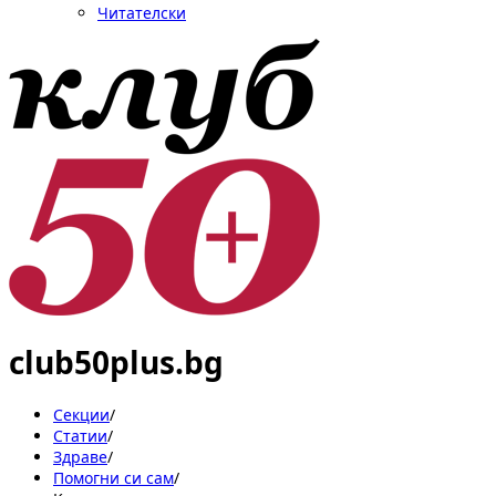
Читателски
club50plus.bg
Секции
/
Статии
/
Здраве
/
Помогни си сам
/