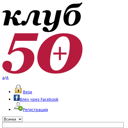
a
/
A
Вход
Влез чрез Facebook
Регистрация