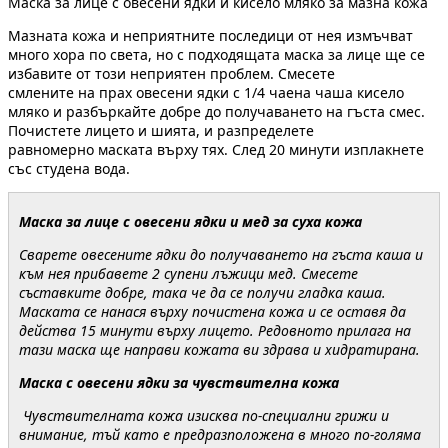
Маска за лице с овесени ядки и кисело мляко за мазна кожа
Мазната кожа и неприятните последици от нея измъчват
много хора по света, но с подходящата маска за лице ще се
избавите от този неприятен проблем. Смесете
смлените на прах овесени ядки с 1/4 чаена чаша кисело
мляко и разбъркайте добре до получаването на гъста смес.
Почистете лицето и шията, и разпределете
равномерно маската върху тях. След 20 минути изплакнете
със студена вода.
Маска за лице с овесени ядки и мед за суха кожа
Сварете овесените ядки до получаването на гъста каша и
към нея прибавете 2 супени лъжици мед. Смесете
съставките добре, така че да се получи гладка каша.
Маската се нанася върху почистена кожа и се оставя да
действа 15 минути върху лицето. Редовното прилага на
тази маска ще направи кожата ви здрава и хидратирана.
Маска с овесени ядки за чувствителна кожа
Чувствителната кожа изисква по-специални грижи и
внимание, тъй като е предразположена в много по-голяма