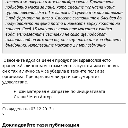
степен към алергии и кожни раздразнения. Пригответе
подходяща маска за лице, като смесите 1/2 чаена чаша
сурови овесени ядки с 1 жълтък и 1 супена лъжица витамин
Е под формата на масло. Смесете съставките в блендер до
получаването на фина паста и нанесете върху кожата на
лицето. След 15 минути изплакнете маската с хладка
вода. Използваните съставки не само ще подобрят
външния вид на кожата ви, но също така ще я заздравят в
дълбочина. Използвайте маската 2 пъти седмично.
Овесените ядки са ценен продук при здравословното
хранене.Аз лично замествам често закуската или вечерята
си с тях и лично съм се убедила в техните ползи за
организма. Препоръчвам ви да ги консумирате с
удоволствие.
♦ Този материал е изпратен по инициативата
Стани Четен Автор
Създадена на 03.12.2013 г.
×
Докладвайте тази публикация