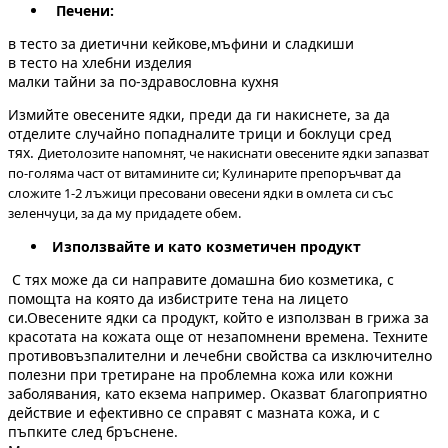
Печени:
в тесто за диетични кейкове,мъфини и сладкиши
в тесто на хлебни изделия
малки тайни за по-здравословна кухня
Измийте овесените ядки, преди да ги накиснете, за да
отделите случайно попадналите трици и боклуци сред
тях.
Диетолозите напомнят, че накиснати овесените ядки запазват
по-голяма част от витамините си;
Кулинарите препоръчват да
сложите 1-2 лъжици пресовани овесени ядки в омлета си със
зеленчуци, за да му придадете обем.
Използвайте и като козметичен продукт
С тях може да си направите домашна био козметика, с
помощта на която да избистрите тена на лицето
си.Овесените ядки са продукт, който е използван в грижа за
красотата на кожата още от незапомнени времена. Техните
противовъзпалителни и лечебни свойства са изключително
полезни при третиране на проблемна кожа или кожни
заболявания, като екзема например. Оказват благоприятно
действие и ефективно се справят с мазната кожа, и с
пъпките след бръснене.