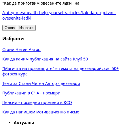
"Как да приготвим овесените ядки" на:
/categories/health-help-yourself/articles/kak-da-prigotvim-
ovesenite-iadki
Отказ
Изпрати
Избрани
Стани Четен Автор
Как да качим публикация на сайта Клуб 50+
"Магията на празниците" е темата на декемврийския 50+
фотоконкурс
Теми за Стани Четен Автор - декември
Публикации в СЧА - ноември
Пенсии - последни промени в КСО
Как да напишем мотивационно писмо
Актуални