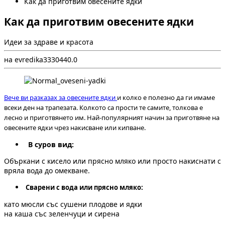
Как да приготвим овесените ядки
Как да приготвим овесените ядки
Идеи за здраве и красота
на evredika333
0
44
0.0
Вече ви разказах за овесените ядки
и колко е полезно да ги имаме
всеки ден на трапезата. Колкото са прости те самите, толкова е
лесно и приготвянето им. Най-популярният начин за приготвяне на
овесените ядки чрез накисване или кипване.
В суров вид:
Объркани с кисело или прясно мляко или просто накиснати с
вряла вода до омекване.
Сварени с вода или прясно мляко:
като мюсли със сушени плодове и ядки
на каша със зеленчуци и сирена