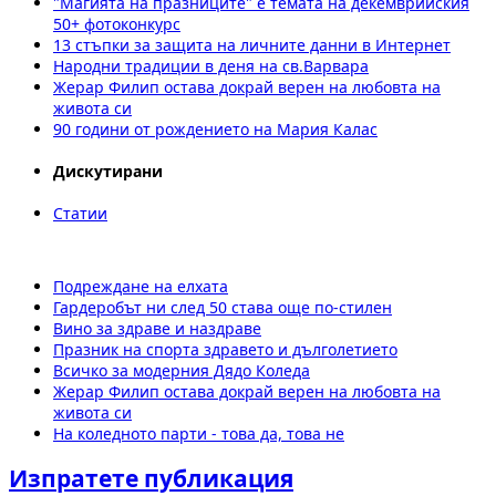
"Магията на празниците" е темата на декемврийския
50+ фотоконкурс
13 стъпки за защита на личните данни в Интернет
Народни традиции в деня на св.Варвара
Жерар Филип остава докрай верен на любовта на
живота си
90 години от рождението на Мария Калас
Дискутирани
Статии
Подреждане на елхата
Гардеробът ни след 50 става още по-стилен
Вино за здраве и наздраве
Празник на спорта здравето и дълголетието
Всичко за модерния Дядо Коледа
Жерар Филип остава докрай верен на любовта на
живота си
На коледното парти - това да, това не
Изпратете публикация