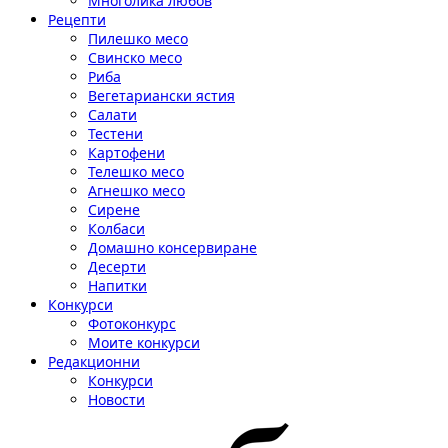
Многолика любов
Рецепти
Пилешко месо
Свинско месо
Риба
Вегетариански ястия
Салати
Тестени
Картофени
Телешко месо
Агнешко месо
Сирене
Колбаси
Домашно консервиране
Десерти
Напитки
Конкурси
Фотоконкурс
Моите конкурси
Редакционни
Конкурси
Новости