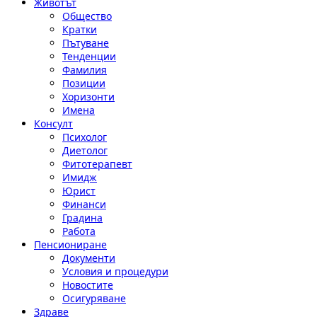
Животът
Общество
Кратки
Пътуване
Тенденции
Фамилия
Позиции
Хоризонти
Имена
Консулт
Психолог
Диетолог
Фитотерапевт
Имидж
Юрист
Финанси
Градина
Работа
Пенсиониране
Документи
Условия и процедури
Новостите
Осигуряване
Здраве