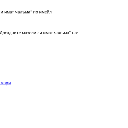
си имат чалъма" по имейл
Досадните мазоли си имат чалъма" на:
тември