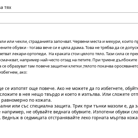
а тях
и или чехли, страданията започват. Червени места и мехури, които п
орените обувки - тогава вече си е цяла драма. Това не трябва да се д
етват лекари-ортопеди. На краката стои цялото тяло. Тази сила се пре
е смачкват, например най-често отзад на петите. При триене дълбоките 
да се образуват там повече защитни клетки ,тялото покачва оросяванет
избегнем, ако:
 се изпотят още повече. Ако не можете да го избегнете, обуйте
о сложите в нея нещо твърдо и което я изпълва. Или сложете о
о равномерно по кожата.
мални или със специална защита. Трик при тънки мазоли е, да 
например, не обувайте веднага обувките. Изпотени обувки слож
. Веднъж в седмицата отстранявайте леко горната мъртва кожа 