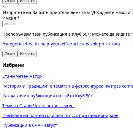
Отказ
×
Изпратете на Вашите приятели линк към "Досадните мазоли 
Имейл
*
Препоръчвам тази публикация в Клуб 50+! Можете да видите "
/categories/health-help-yourself/articles/mazoli-po-krakata
Отказ
Изпрати
Избрани
Стани Четен Автор
"История и Традиции" е темата на фотоконкурса ни през сеп
Как да качим публикация на сайта Клуб 50+
Теми за Стани Четен автор - август
Ползване на платен годишен отпуск при пенсиониране
Публикации в СЧА - август