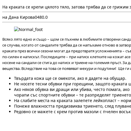
На краката се крепи цялото тяло, затова трябва да се грижим з
на Дана Кирова
0
48
0.0
Всяко лято едно и също – щом се пъхнем в любимите отворени сандал
се случва, когато от сандалите трябва да се напъхаме отново в затв
краката през всички сезони могат да предотвратя усложненията – съв
по-силен е натискът. Последиците – при натиск клетките на кожат ас
носене на сандали се стига до натиск и триене на големия пръст. За 
вещества. Вследствие на това се появяват мехури и подутини! Ще ги 
Твърдата кожа ще се омекоти, ако я дадете на обущар.
Не носете тесни обувки при горещини, защото краката ще
Ако някоя обувка ви дращи или убива, често помага, ак
чорапи със спортните обувки – те разпределят триенет
На слабите места на краката залепете лейкопласт – нор
Понеже влажността предизвиква триенето, след плуване 
Редовно се мажете с крем против мазоли с пчелен восък