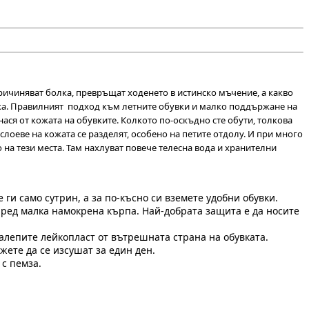
ричиняват болка, превръщат ходенето в истинско мъчение, а какво
опуска. Правилният подход към летните обувки и малко поддържане на
нася от кожата на обувките. Колкото по-оскъдно сте обути, толкова
слоеве на кожата се разделят, особено на петите отдолу. И при много
о на тези места. Там нахлуват повече телесна вода и хранителни
 ги само сутрин, а за по-късно си вземете удобни обувки.
тпред малка намокрена кърпа. Най-добрата защита е да носите
залепите лейкопласт от вътрешната страна на обувката.
ете да се изсушат за един ден.
с пемза.