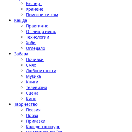
Експерт
Хранене
Помогни си сам
Как да
Практично
От нищо нещо
Технологии
Хоби
Огледало
Забава
Почивки
Смях
Любопитности
Музика
Книги
Телевизия
Сцена
Кино
Творчество
Поезия
Проза
Приказки
Коледен конкурс