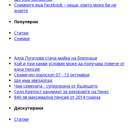
Снимките във Facebook – неща, които може би не
знаете
Популярни
Статии
Снимки
Алла Пугачова стана майка на близнаци
Кой и при какви условия може да получава повече от
една пенсия
Седмичен хороскоп 07 - 13 октомври
Ще има звездопад
Чиа семената - суперхрана от бъдещето
Село Крепост кандидат за рекордите на Гинес
840 лв максимална пенсия от 2014 година
Дискутирани
Статии