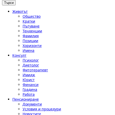
Животът
Общество
Кратки
Пътуване
Тенденции
Фамилия
Позиции
Хоризонти
Имена
Консулт
Психолог
Диетолог
Фитотерапевт
Имидж
Юрист
Финанси
Градина
Работа
Пенсиониране
Документи
Условия и процедури
Новостите