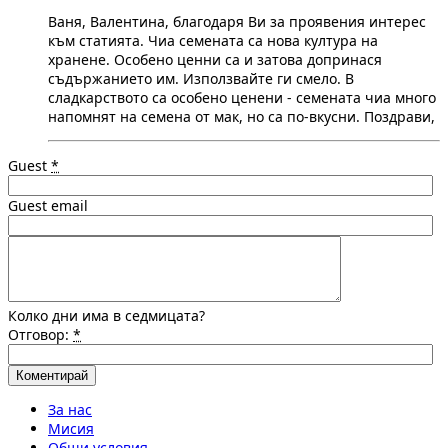
Ваня, Валентина, благодаря Ви за проявения интерес
към статията. Чиа семената са нова култура на
хранене. Особено ценни са и затова допринася
съдържанието им. Използвайте ги смело. В
сладкарството са особено ценени - семената чиа много
напомнят на семена от мак, но са по-вкусни. Поздрави,
Guest
*
Guest email
Колко дни има в седмицата?
Отговор:
*
За нас
Мисия
Общи условия