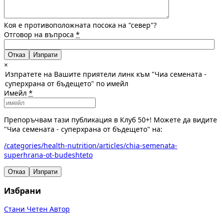
Коя е противоположната посока на "север"?
Отговор на въпроса
*
Отказ
×
Изпратете на Вашите приятели линк към "Чиа семената -
суперхрана от бъдещето" по имейл
Имейл
*
Препоръчвам тази публикация в Клуб 50+! Можете да видите
"Чиа семената - суперхрана от бъдещето" на:
/categories/health-nutrition/articles/chia-semenata-
superhrana-ot-budeshteto
Отказ
Изпрати
Избрани
Стани Четен Автор