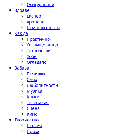
Осигуряване
Здраве
Експерт
Хранене
Помогни си сам
Как да
Практично
От нищо нещо
Технологии
Хоби
Огледало
Забава
Почивки
Смях
Любопитности
Музика
Книги
Телевизия
Сцена
Кино
Творчество
Поезия
Проза