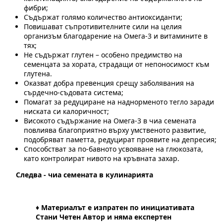
фибри;
Съдържат голямо количество антиоксиданти;
Повишават съпротивителните сили на целия
организъм благодарение на Омега-3 и витамините в
тях;
Не съдържат глутен – особено предимство на
семенцата за хората, страдащи от непоносимост към
глутена.
Оказват добра превенция срещу заболявания на
сърдечно-съдовата система;
Помагат за редуциране на наднорменото тегло заради
ниската си калоричност;
Високото съдържание на Омега-3 в чиа семената
повлиява благоприятно върху умственото развитие,
подобряват паметта, редуцират проявите на депресия;
Способстват за по-бавното усвояване на глюкозата,
като контролират нивото на кръвната захар.
Следва - чиа семената в кулинарията
♦ Материалът е изпратен по инициативата
Стани Четен Автор и няма експертен