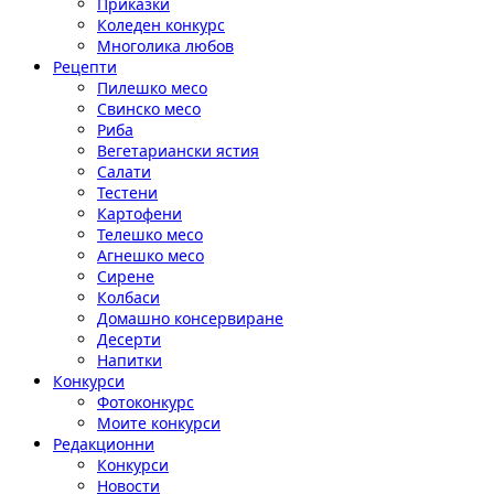
Приказки
Коледен конкурс
Многолика любов
Рецепти
Пилешко месо
Свинско месо
Риба
Вегетариански ястия
Салати
Тестени
Картофени
Телешко месо
Агнешко месо
Сирене
Колбаси
Домашно консервиране
Десерти
Напитки
Конкурси
Фотоконкурс
Моите конкурси
Редакционни
Конкурси
Новости