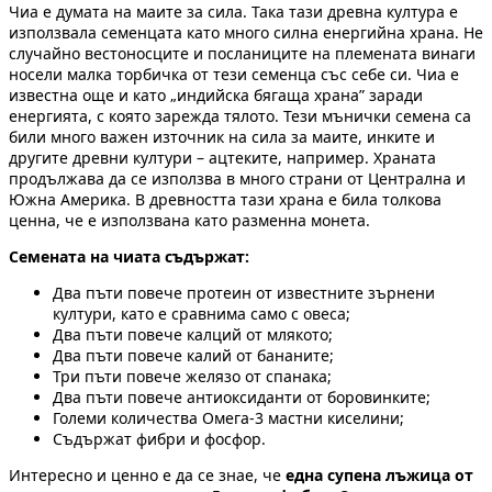
Чиа е думата на маите за сила. Така тази древна култура е
използвала семенцата като много силна енергийна храна. Не
случайно вестоносците и посланиците на племената винаги
носели малка торбичка от тези семенца със себе си. Чиа е
известна още и като „индийска бягаща храна” заради
енергията, с която зарежда тялото. Тези мънички семена са
били много важен източник на сила за маите, инките и
другите древни култури – ацтеките, например. Храната
продължава да се използва в много страни от Централна и
Южна Америка. В древността тази храна е била толкова
ценна, че е използвана като разменна монета.
Семената на чиата съдържат:
Два пъти повече протеин от известните зърнени
култури, като е сравнима само с овеса;
Два пъти повече калций от млякото;
Два пъти повече калий от бананите;
Три пъти повече желязо от спанака;
Два пъти повече антиоксиданти от боровинките;
Големи количества Омега-3 мастни киселини;
Съдържат фибри и фосфор.
Интересно и ценно е да се знае, че
една супена лъжица от