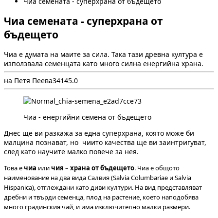
Чиа семената - суперхрана от бъдещето
Чиа семената - суперхрана от
бъдещето
Чиа е думата на маите за сила. Така тази древна култура е
използвала семенцата като много силна енергийна храна.
на Петя Пеева
3
414
5.0
Чиа - енергийни семена от бъдещето
Днес ще ви разкажа за една суперхрана, която може би
малцина познават, но чиито качества ще ви заинтригуват,
след като научите малко повече за нея.
Това е
чиа
или
чия
–
храна от бъдещето
. Чиа е общото
наименование на два вида Салвия (Salvia Columbariae и Salvia
Hispanica), отглеждани като диви култури. На вид представляват
дребни и твърди семенца, плод на растение, което наподобява
много градинския чай, и има изключително малки размери.