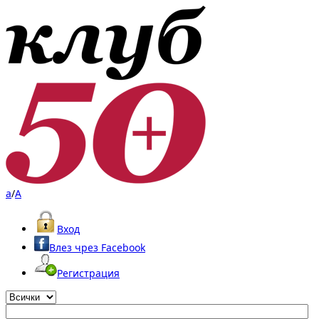
a
/
A
Вход
Влез чрез Facebook
Регистрация