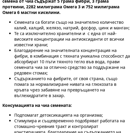
семена от чиа съдържат 5 грама фибри, 3 грама
протеини, 2282 милиграма Омега 3 и 752 милиграма
Омега 6 мастни киселини.
Семената са богати също на значително количество
калий, калций, желязо, натрий, фосфор, цинк и манган;
Те са изключително хранителни и с една от най-
високите концентрации на антиоксиданти от всички
известни храни;
Благодарение на значителната концентрация на
фибри, в комбинация с тяхната уникална способност да
абсорбират 10 пъти тяхното тегло във вода, прави
семената чиа за отлично средство за поддържане на
редовен стомах;
Съдържанието на фибрите, от своя страна, също
помага за нормализиране нивата на глюкозата в
кръвта чрез забавяне на превръщането на
въглехидратите в захар.
Консумацията на чиа семената:
Подпомагат детоксикацията на организма;
Стимулира и същевременно подобряват работата на
стомашно-чревния тракт и контролират
констипацията, благодарение на съдържанието на