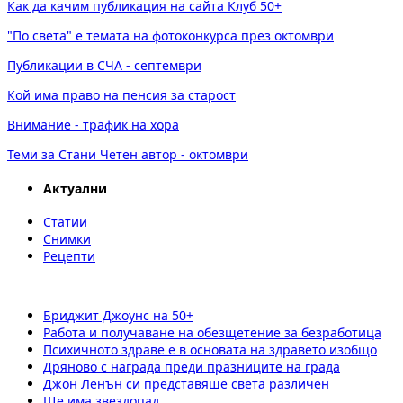
Как да качим публикация на сайта Клуб 50+
"По света" е темата на фотоконкурса през октомври
Публикации в СЧА - септември
Кой има право на пенсия за старост
Внимание - трафик на хора
Теми за Стани Четен автор - октомври
Актуални
Статии
Снимки
Рецепти
Бриджит Джоунс на 50+
Работа и получаване на обезщетение за безработица
Психичното здраве е в основата на здравето изобщо
Дряново с награда преди празниците на града
Джон Ленън си представяше света различен
Ще има звездопад