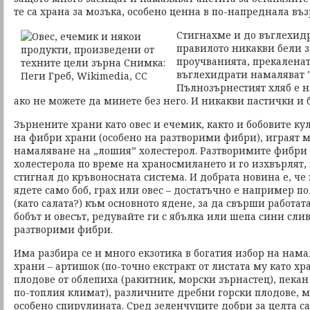
те са храна за мозъка, особено ценна в по-напреднала въз
Стигнахме и до въглехидр
правилото никакви бели з
проучванията, прекалена
въглехидрати намаляват "
Пълнозърнестият хляб е н
ако не можете да минете без него. И никакви пастички и
Зърнените храни като овес и ечемик, както и бобовите ку
на фибри храни (особено на разтворими фибри), играят м
намаляване на „лошия” холестерол. Разтворимите фибри
холестерола по време на храносмилането и го изхвърлят,
стигнал до кръвоносната система. И добрата новина е, че
ядете само боб, грах или овес – достатъчно е например п
(като салата?) към основното ядене, за да свърши работата
бобът и овесът, редувайте ги с ябълка или шепа сини сли
разтворими фибри.
Има разбира се и много екзотика в богатия избор на нам
храни – артишок (по-точно екстракт от листата му като хр
плодове от облепиха (ракитник, морски зърнастец), пекан 
по-топлия климат), различните дребни горски плодове, м
особено спирулината. Сред зеленчуците добри за целта с