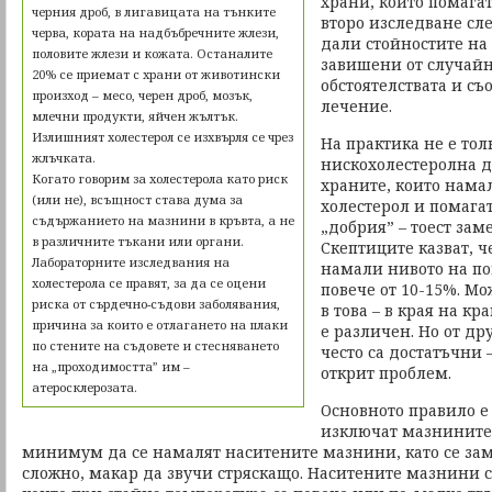
храни, които помага
черния дроб, в лигавицата на тънките
второ изследване сле
черва, кората на надбъбречните жлези,
дали стойностите на 
половите жлези и кожата. Останалите
завишени от случайн
20% се приемат с храни от животински
обстоятелствата и съ
произход – месо, черен дроб, мозък,
лечение.
млечни продукти, яйчен жълтък.
Излишният холестерол се изхвърля се чрез
На практика не е тол
жлъчката.
нискохолестеролна д
Когато говорим за холестерола като риск
храните, които нама
(или не), всъщност става дума за
холестерол и помага
съдържанието на мазнини в кръвта, а не
„добрия” – тоест заме
в различните тъкани или органи.
Скептиците казват, ч
Лабораторните изследвания на
намали нивото на по
холестерола се правят, за да се оцени
повече от 10-15%. М
риска от сърдечно-съдови заболявания,
в това – в края на к
причина за които е отлагането на плаки
е различен. Но от др
по стените на съдовете и стесняването
често са достатъчни 
на „проходимостта” им –
открит проблем.
атеросклерозата.
Основното правило е 
изключат мазнините 
минимум да се намалят наситените мазнини, като се заме
сложно, макар да звучи стряскащо. Наситените мазнини с