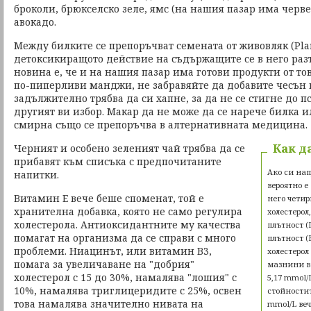
броколи, брюкселско зеле, ямс (на нашия пазар има черве
авокадо.
Между билките се препоръчват семената от живовляк (Pla
детоксикиращото действие на съдържащите се в него ра
новина е, че и на нашия пазар има готови продукти от то
по-пиперливи манджи, не забравяйте да добавите чесън в 
задължително трябва да си хапне, за да не се стигне до п
другият ви избор. Макар да не може да се нарече билка и
смирна също се препоръчва в алтернативната медицина.
Как д
Черният и особено зеленият чай трябва да се
прибавят към списъка с предпочитаните
Ако си нап
напитки.
вероятно е
Витамин Е вече беше споменат, той е
него чети
хранителна добавка, която не само регулира
холестерол
холестерола. Антиоксидантните му качества
плътност (
помагат на организма да се справи с много
плътност 
проблеми. Ниацинът, или витамин B3,
холестерол
помага за увеличаване на "добрия"
мазнини в 
холестерол с 15 до 30%, намалява "лошия" с
5,17 mmol/
10%, намалява триглицеридите с 25%, освен
стойностит
това намалява значително нивата на
mmol/L веч