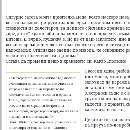
Сигурно затова моята приятелка Цеца, която наскоро навър
когато наскоро при рутинна проверка в изследванията ѝ
стойности на холестерол. Та нейното обичайно хранене 
„вредните” храни, обича да ходи пеш и не пропуска възм
Витоша. Е, вярно, пушачка е, но не от най-заклетите, пие 
всеки съвременен човек си има своите стресови ситуаци
напоследък. Стигнахме заедно до извода, че основните р
увеличен холестерол са в „норма”.
Остава да промени нещо в храненето си. Какво „полезно”
Овесени ядки, рибен
или масло, много ри
Холестеролът е много важно съединение
започнах да изрежда
в човешкия организъм, което участва в
останали в ума ми ка
изграждането на мембраните на
(Сестра ми също е с 
клетките на всички тъкани и органи.
трудно мога да нака
Той е „суровина” за производството на
гадости” в храната с
стероидните хормони (естрогени,
хапчетата и това е.)
тестостерон, алдостерон и др), на жлъчни
киселини и на витамин D.
Цеца тръгна на почив
Около 80% от холестерола в организма се
да проуча по-подроб
синтезира от самия него – главно в