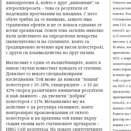
липопротеин А, който е друг „виновник” за
Общото нив
атеросклерозата – това са резултати от
показателн
надеждни проучвания на ниацина. С него
човека. Ва
обаче трябва да се внимава, защото има
Оптимално
странични ефекти и не се понася еднакво от
или LDL хо
всеки организъм. Освен това засилва няколко
mmol/L до 
пъти действието на определени лекарства
4,13 mmol/
(включително и на статините, които са
високи, а 
традиционно лечение при висок холестерол),
Всичко, ко
с други си взаимодейства по друг начин.
прекалено 
HDL е наре
Магнезият е един от вълшебниците, които в
защото рол
някои случаи изместват нуждата от статини.
холестерол
Доказват го много специализирани
всички орг
изследвания. Той може да намали "лошия"
той се раз
холестерол с 10-18%, глицеридите – с 10 до
на HDL е в
42% според различните клинични резултати
предпазва 
и най-важното – да увеличи "добрия"
приемливи 
холестерол с 11%. Механизмът му на
mmol/L, а 
действие е да регулира ензимите, които
малки сто
контролират произвеждания от тялото
Ролята на 
холестерол и на практика той влияе върху
фактор не 
същия ензим като статиновите препарати –
норма са с
HMG-CoH редуктаза. Но докато синтетичните
Граничната 