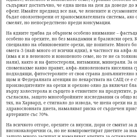
съдържат достатъчно, че една шепа на ден да доведе до
ефект. Имайте предвид все пак, че ленените и сусамовит
бъдат оползотворени от храносмилателната система, ако с
смелят, но непосредствено преди консумация.
На ядките трябва да обърнем особено внимание – фастъц
особено на орехите, но без макадамия и бразилски орех. 
специално на обикновените орехи, ще попитате. Много б
омега-3 (най-много от всички ядки), в частност на алфа
(има я и в лененото и конопеното семе, но те не са толко
нали), както и на фитостероли, витамини, минерали. За 
споменахме какво правят, алфа-линоленовата киселина ср
подходящи, фитостеролите от своя страна допълнително 
щом и Федералната агенция по лекарствата на САЩ се е 
производителите на орехи и орехово олио да включат бл
върху холестерола и сърцето в етикетите на продуктите, раб
съгласила, защото многобройните изследвания са общо вз
тях, на Харвард, е стигнало до извода, че шепа орехи на
здравословната диета, намаляват риска от сърдечен прис
артериите със 70%.
На всичкото отгоре, орехите са вкусни, дори се смятат за 
висококалорични са, но не компрометират диетите за нам
защото много засищат и намаляват апетита за останалите 