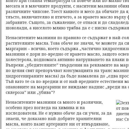
които при стайна температура са повече или по-малко твъ
месата и в млечните продукти, с наситени мазнини обикн
различните чипсове. Тоест каквото и месо да обичате да яд
тлъсто, включително и птичето, а за кравето масло върху
забравите. Същото, за съжаление, се отнася и до сладоле
шоколади, а киселото мляко трябва да е с ниско съдържа
Ненаситените мазнини по правило се съдържат в най-гол
растителните масла. Това обаче не значи, че можете да с
маргарин – всичко, което съдържа „частично хидрогениз
мазнини е дори по-вредно от кравето масло, защото осве
холестерола, подпомага активно натрупването на плаки п
Въпреки „убедителните” твърдения на рекламите на мар
по целия свят препоръчват консумацията на транс мазнин
хидрогенираните масла) да бъде намалена до „едва про
Тъй като те са по-вредни и от най-вредните естествени м
опаковките на маргарини не виждаме надпис „вреди на 
склероза” или „убива”?
Ненаситените мазнини са много и различни,
особено през погледа на химика и на
изследователя. Не е нужно обаче да си учен, за да
знаеш, че доказано най-добрите хранителни
масла, които пазят артериите ни от втвърдяване,