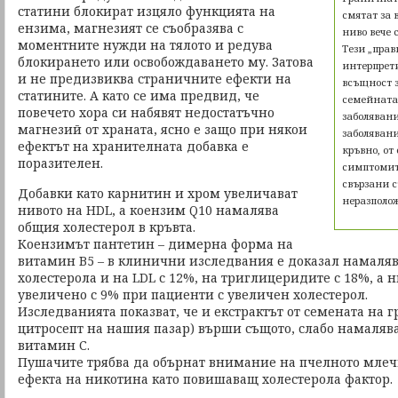
статини блокират изцяло функцията на
смятат за 
ензима, магнезият се съобразява с
ниво вече 
моментните нужди на тялото и редува
Тези „прав
блокирането или освобождаването му. Затова
интерпрет
и не предизвиква страничните ефекти на
всъщност з
статините. А като се има предвид, че
семейната
повечето хора си набявят недостатъчно
заболявани
магнезий от храната, ясно е защо при някои
заболявани
ефектът на хранителната добавка е
кръвно, от
поразителен.
симптомит
свързани с
Добавки като карнитин и хром увеличават
неразполо
нивото на HDL, а коензим Q10 намалява
общия холестерол в кръвта.
Коензимът пантетин – димерна форма на
витамин B5 – в клинични изследвания е доказал намаляв
холестерола и на LDL с 12%, на триглицеридите с 18%, а н
увеличено с 9% при пациенти с увеличен холестерол.
Изследванията показват, че и екстрактът от семената на 
цитросепт на нашия пазар) върши същото, слабо намалява
витамин С.
Пушачите трябва да обърнат внимание на пчелното млеч
ефекта на никотина като повишаващ холестерола фактор.