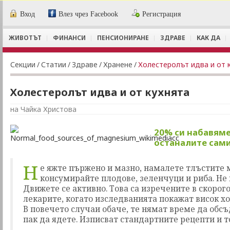
Вход
Влез чрез Facebook
Регистрация
ЖИВОТЪТ
ФИНАНСИ
ПЕНСИОНИРАНЕ
ЗДРАВЕ
КАК ДА
Секции
/
Статии
/
Здраве
/
Хранене
/
Холестеролът идва и от 
Холестеролът идва и от кухнята
на Чайка Христова
20% си набавяме
останалите сам
Н
е яжте пържено и мазно, намалете тлъстите 
консумирайте плодове, зеленчуци и риба. Не 
Движете се активно. Това са изречените в скорог
лекарите, когато изследванията покажат висок хо
В повечето случаи обаче, те нямат време да обсъд
пак да ядете. Изписват стандартните рецепти и т