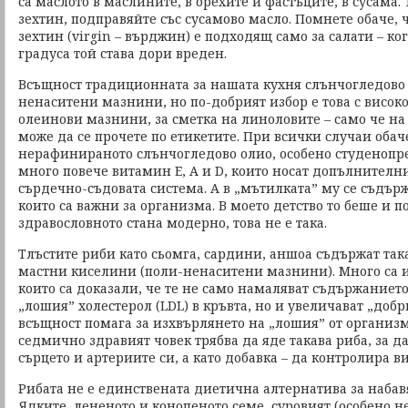
са маслото в маслините, в орехите и фастъците, в сусама. 
зехтин, подправяйте със сусамово масло. Помнете обаче,
зехтин (virgin – върджин) е подходящ само за салати – ког
градуса той става дори вреден.
Всъщност традиционната за нашата кухня слънчогледово 
ненаситени мазнини, но по-добрият избор е това с висок
олеинови мазнини, за сметка на линоловите – само че на
може да се прочете по етикетите. При всички случаи оба
нерафинираното слънчогледово олио, особено студенопре
много повече витамин Е, А и D, които носат допълнителни
сърдечно-съдовата система. А в „мътилката” му се съдъ
които са важни за организма. В моето детство то беше и п
здравословното стана модерно, това не е така.
Тлъстите риби като сьомга, сардини, аншоа съдържат так
мастни киселини (поли-ненаситени мазнини). Много са и
които са доказали, че те не само намаляват съдържаниет
„лошия” холестерол (LDL) в кръвта, но и увеличават „добр
всъщност помага за изхвърлянето на „лошия” от организм
седмично здравият човек трябва да яде такава риба, за д
сърцето и артериите си, а като добавка – да контролира в
Рибата не е единствената диетична алтернатива за набав
Ядките, лененото и конопеното семе, суровият (особено н