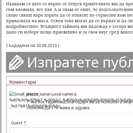
Надявам се като се върне от отпуск приятелката ми да про
съм вложила, все пак. А и знам от опит, че подсъзнателн
слово сякаш кара хората да се отнасят по-сериозно към не
приказката на маса. Освен това могат да се върнат и да 
подробностите. Всъщност тайната ми надежда е сестра ми
дано си избере нещо приемливо и за своя вкус сред много
Създадена на 20.08.2010 г.
Изпратете пуб
Коментари
васил капасъзов написа:
Г-жа Костадинова,благодаря ви за полезната инф
полезна.Да сте жива и здрава.
Guest
*