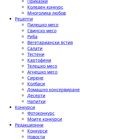
Приказки
Коледен конкурс
Многолика любов
Рецепти
Пилешко месо
Свинско месо
Риба
Вегетариански ястия
Салати
Тестени
Картофени
Телешко месо
Агнешко месо
Сирене
Колбаси
Домашно консервиране
Десерти
Напитки
Конкурси
Фотоконкурс
Моите конкурси
Редакционни
Конкурси
Новости