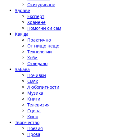
Осигуряване
Здраве
Експерт
Хранене
Помогни си сам
Как да
Практично
От нищо нещо
Технологии
Хоби
Огледало
Забава
Почивки
Смях
Любопитности
Музика
Книги
Телевизия
Сцена
Кино
Творчество
Поезия
Проза