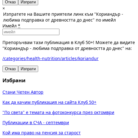
Отказ
×
Изпратете на Вашите приятели линк към "Кориандър -
любима подправка от древността до днес" по имейл
Имейл
*
Препоръчвам тази публикация в Клуб 50+! Можете да видите
"Кориандър - любима подправка от древността до днес" на:
/categories/health-nutrition/articles/koriandur
Отказ
Изпрати
Избрани
Стани Четен Автор
Как да качим публикация на сайта Клуб 50+
"По света" е темата на фотоконкурса през октомври
Публикации в СЧА - септември
Кой има право на пенсия за старост