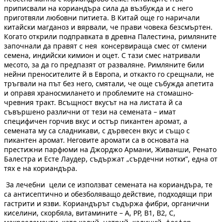
приписвали на кориандъра сила да възбужда и с него
приготвяли любовни питиета. В Китай още го наричали
китайски магданоз и вярвали, че прави човека безсмъртен.
Когато открили подправката в древна Палестина, римляните
започнали да правят с нея консервираща смес от смлени
семена, индийски кимион и оцет. С тази смес натривали
месото, за да го предпазят от разваляне. Римляните били
нейни преносителите й в Европа, и откакто го срещнали, не
тръгвали на път без него, смятали, че още събужда апетита
и оправя храносмилането и проблемите на стомашно-
чревния тракт. Всъщност вкусът на на листата й са
съвършено различни от тези на семената – имат
специфичен горчив вкус и остър пикантен аромат, а
семената му са сладникави, с дървесен вкус и също с
пикантен аромат. Неговите аромати са в основата на
престижни парфюми на Джорджо Армани, Живанши, Ренато
Балестра и Есте Лаудер, съдържат „сърдечни нотки”, една от
тях е на кориандъра.
За лечебни цели се използват семената на кориандъра, те
са антисептично и обезболяващо действие, подходящи при
гастрити и язви. Кориандърът съдържа фибри, органични
киселини, скорбяла, витамините – А, РР, В1, В2, С,