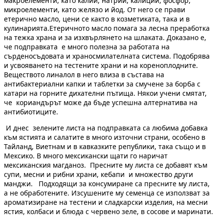
макроелементи, като калий, натрий, калиций, фосфор,
микроелементи, като желязо и йод. От него се прави
етерично масло, цени се както в козметиката, така и в
кулинарията.Етеричното масло помага за лесна преработка
на тежка храна и за изхвърлянето на шлаката. Доказано е,
че подправката е много полезна за работата на
сърденосъдовата и храносмилателната система. Подобрява
и усвояването на тестените храни и на кореноплодните.
Веществото линалол в него влиза в състава на
антибактериални капки и таблетки за смучене за борба с
катари на горните дихателни пътища. Някои учени смятат,
че кориандърът може да бъде успешна алтернатива на
антибиотиците.
И днес зелените листа на подправката са любима добавка
към ястията и салатите в много източни страни, особено в
Тайланд, Виетнам и в кавказките републики, така също и в
Мексико. В много мексикански щати го наричат
мексиканския магданоз. Пресните му листа се добавят към
супи, месни и рибни храни, кебапи и множество други
манджи. Подходящи за консумиране са пресните му листа,
а не обработените. Изсушените му семенца се използват за
ароматизиране на тестени и сладкарски изделия, на месни
ястия, колбаси и блюда с червено зеле, в сосове и маринати.