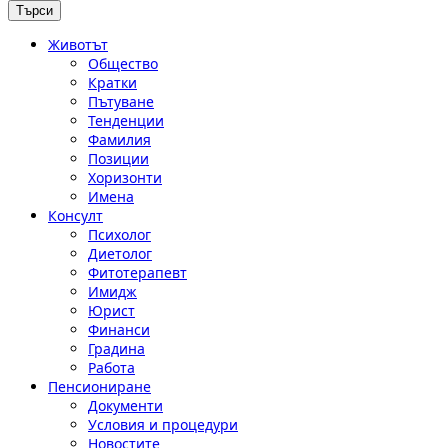
Животът
Общество
Кратки
Пътуване
Тенденции
Фамилия
Позиции
Хоризонти
Имена
Консулт
Психолог
Диетолог
Фитотерапевт
Имидж
Юрист
Финанси
Градина
Работа
Пенсиониране
Документи
Условия и процедури
Новостите