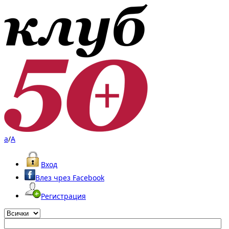
a
/
A
Вход
Влез чрез Facebook
Регистрация