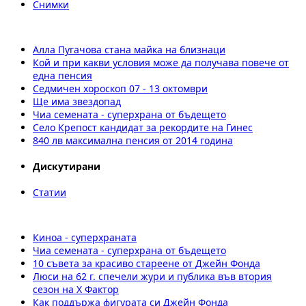
Снимки
Алла Пугачова стана майка на близнаци
Кой и при какви условия може да получава повече от
една пенсия
Седмичен хороскоп 07 - 13 октомври
Ще има звездопад
Чиа семената - суперхрана от бъдещето
Село Крепост кандидат за рекордите на Гинес
840 лв максимална пенсия от 2014 година
Дискутирани
Статии
Киноа - суперхраната
Чиа семената - суперхрана от бъдещето
10 съвета за красиво стареене от Джейн Фонда
Люси на 62 г. спечели жури и публика във втория
сезон на X Фактор
Как поддържа фигурата си Джейн Фонда