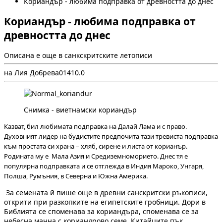
Кориандър - любима подправка от древността до днес
Кориандър - любима подправка от
древността до днес
Описана е още в санкскритските летописи
на Лия Добрева
0
141
0.0
Снимка - виетнамски кориандър
Казват, бил любимата подправка на Далай Лама и с право.
Духовният лидер на будистите предпочита тази тревиста подправка
към простата си храна – хляб, сирене и листа от корианър.
Родината му е Мала Азия и Средиземноморието. Днес тя е
популярна подправката и се отглежда в Индия Мароко, Унгаря,
Полша, Румъния, в Северна и Южна Америка.
За семената й пише още в древни санскритски ръкописи,
открити при разкопките на египетските гробници. Дори в
Библията се споменава за кориандъра, споменава се за
небесна манна с кориандрово семе. Китайците пък