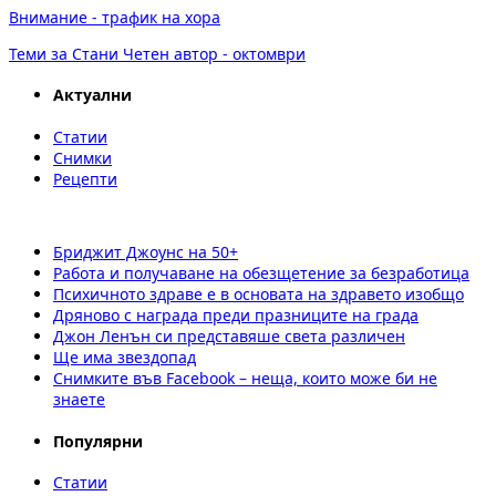
Внимание - трафик на хора
Теми за Стани Четен автор - октомври
Актуални
Статии
Снимки
Рецепти
Бриджит Джоунс на 50+
Работа и получаване на обезщетение за безработица
Психичното здраве е в основата на здравето изобщо
Дряново с награда преди празниците на града
Джон Ленън си представяше света различен
Ще има звездопад
Снимките във Facebook – неща, които може би не
знаете
Популярни
Статии