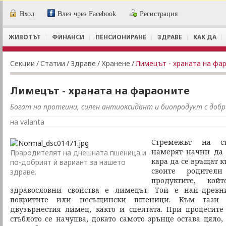
Вход
Влез чрез Facebook
Регистрация
ЖИВОТЪТ
ФИНАНСИ
ПЕНСИОНИРАНЕ
ЗДРАВЕ
КАК ДА
Секции
/
Статии
/
Здраве
/
Хранене
/
Лимецът - храната на фа
Лимецът - храната на фараоните
Богат на протеини, силен антиоксидант и биопродукт с добр
на valanta
Стремежът на с
намерят начин да 
Прародителят на днешната пшеница и
кара да се връщат 
по-добрият ѝ вариант за нашето
своите родите
здраве.
продуктите, кой
здравословни свойства е лимецът. Той е най-древн
покритите или несъщински пшеници. Към тази 
двузърнестия лимец, както и спелтата. При процесит
стъблото се начупва, докато самото зрънце остава цяло