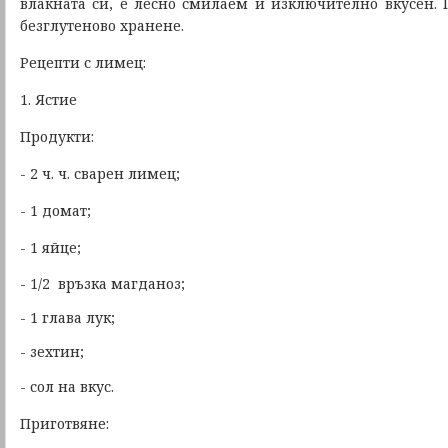
влакната си, е лесно смилаем и изключително вкусен.
безглутеново хранене.
Рецепти с лимец:
1. Ястие
Продукти:
- 2 ч. ч. сварен лимец;
- 1 домат;
- 1 яйце;
- 1/2 връзка магданоз;
- 1 глава лук;
- зехтин;
- сол на вкус.
Приготвяне: