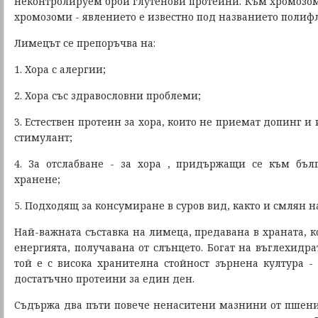
неконтролируем брой глутенови протеини. Към хромозом
хромозоми - явлението е известно под названието полиф
Лимецът се препоръчва на:
1. Хора с алергии;
2. Хора със здравословни проблеми;
3. Естествен протеин за хора, които не приемат допинг и
стимулант;
4. За отслабване - за хора , придържащи се към бъл
хранене;
5. Подходящ за консумиране в суров вид, както и смлян н
Най-важната съставка на лимеца, предавана в храната, ко
енергията, получавана от слънцето. Богат на въглехидр
той е с висока хранителна стойност зърнена култура - 
достатъчно протеини за един ден.
Съдържа два пъти повече ненаситени мазнини от пшени