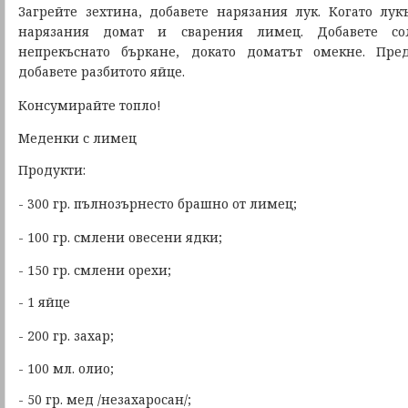
Загрейте зехтина, добавете нарязания лук. Когато лук
нарязания домат и сварения лимец. Добавете с
непрекъснато бъркане, докато доматът омекне. Пре
добавете разбитото яйце.
Консумирайте топло!
Меденки с лимец
Продукти:
- 300 гр. пълнозърнесто брашно от лимец;
- 100 гр. смлени овесени ядки;
- 150 гр. смлени орехи;
- 1 яйце
- 200 гр. захар;
- 100 мл. олио;
- 50 гр. мед /незахаросан/;