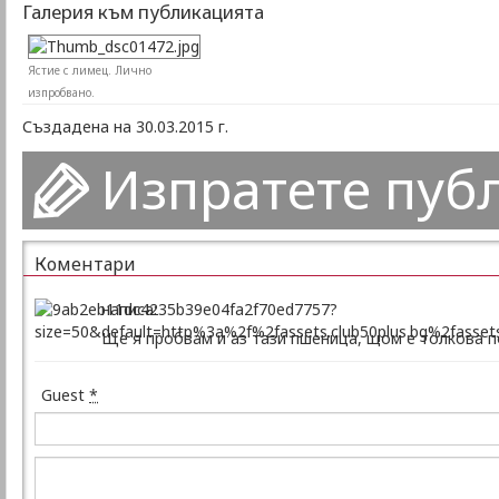
Галерия към публикацията
Ястие с лимец. Лично
изпробвано.
Създадена на 30.03.2015 г.
Изпратете пуб
Коментари
написа:
Ще я пробвам и аз тази пшеница, щом е толкова п
Guest
*