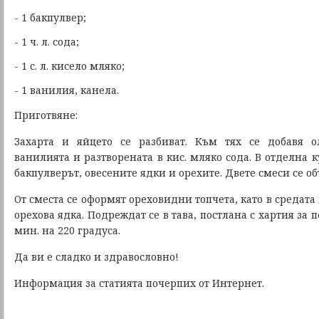
- 1 бакпулвер;
- 1 ч. л. сода;
- 1 с. л. кисело мляко;
- 1 ванилия, канела.
Приготвяне:
Захарта и яйцето се разбиват. Към тях се добавя ол
ванилията и разтворената в кис. мляко сода.
В отделна к
бакпулверът, овесените ядки и орехите. Двете смеси се о
От сместа се оформят ореховидни топчета, като в средата н
орехова ядка. Подреждат се в тава, постлана с хартия за п
мин. на 220 градуса.
Да ви е сладко и здравословно!
Информация за статията почерпих от Интернет.