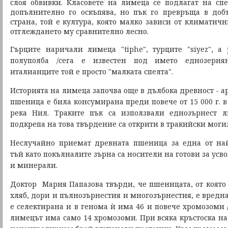
слоя обвивки. Класовете на лимеца се подлагат на спе
допълнително го оскъпява, но пък го превръща в доб
страна, той е култура, която малко зависи от климатичн
отглеждането му сравнително лесно.
Гърците наричали лимеца "tiphe", турците "siyez", 
полуполба /сега е известен под името еднозерня
италианците той е просто "малката спелта".
Историята на лимеца започва още в дълбока древност - ар
пшеница е била консумирана преди повече от 15 000 г. в
река Нил. Траките пък са използвали еднозърнест л
подкрепа на това твърдение са открити в тракийски моги
Неслучайно приемат древната пшеница за една от най
тъй като покълналите зърна са носители на готови за ус
и минерали.
Доктор Мария Папазова твърди, че пшеницата, от която 
хляб, дори и пълнозърнестия и многозърнестия, е вредна 
е селектирана и в генома ѝ има 46 и повече хромозоми /в
лимецът има само 14 хромозоми. При всяка кръстоска на