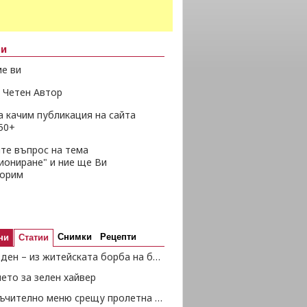
ни
е ви
 Четен Автор
а качим публикация на сайта
50+
те въпрос на тема
иониране" и ние ще Ви
ворим
Снимки
Рецепти
ни
Статии
Гергьовден – из житейската борба на баба Веса
ето за зелен хайвер
Препоръчително меню срещу пролетна умора