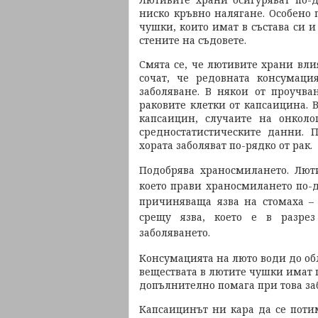
ниско кръвно налягане. Особено 
чушки, които имат в състава си и
стените на съдовете.
Смята се, че лютивите храни вли
сочат, че редовната консумац
заболяване. В някои от проучва
раковите клетки от капсаицина. В
капсаицин, случаите на онколо
средностатистическите данни. 
хората заболяват по-рядко от рак.
Подобрява храносмилането. Люти
което прави храносмилането по-д
причиняваща язва на стомаха – 
срещу язва, което е в разре
заболяването.
Консумацията на люто води до об
веществата в лютите чушки имат 
допълнително помага при това за
Капсаицинът ни кара да се потим