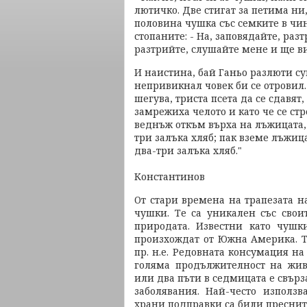
лютичко. Две стигат за петима ни,
половина чушка със семките в чин
стопаните: - На, заповядайте, разтр
разтрийте, слушайте мене и ще ви
И наистина, бай Ганьо разлюти су
непривикнал човек би се отровил.
шегува, триста псета да се сдавят
замрежиха челото и като че се ст
веднъж откъм върха на лъжицата, 
три залъка хляб; пак вземе лъжица
два-три залъка хляб."
Ал
Константинов
От стари времена на трапезата н
чушки. Те са уникален със свои
природата. Известни като чушк
произхождат от Южна Америка. Т
пр. н.е. Редовната консумация н
голяма продължителност на жив
или два пъти в седмицата е свърз
заболявания. Най-често използ
храни подправки са били преснит