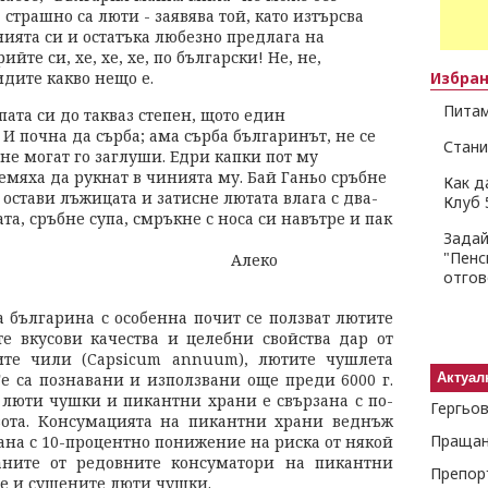
 страшно са люти - заявява той, като изтърсва
ията си и остатъка любезно предлага на
ийте си, хе, хе, хе, по български! Не, не,
дите какво нещо е.
Избра
Питам
пата си до такваз степен, щото един
 И почна да сърба; ама сърба българинът, не се
Стани
, не могат го заглуши. Едри капки пот му
ремяха да рукнат в чинията му. Бай Ганьо сръбне
Как д
остави лъжицата и затисне лютата влага с два-
Клуб 
та, сръбне супа, смръкне с носа си навътре и пак
Задай
"Пенс
еко
отго
а българина с особенна почит се ползват лютите
те вкусови качества и целебни свойства дар от
ите чили (Capsicum annuum), лютите чушлета
е са познавани и използвани още преди 6000 г.
Актуал
а люти чушки и пикантни храни е свързана с по-
ота. Консумацията на пикантни храни веднъж
Пращан
ана с 10-процентно понижение на риска от някой
ваните от редовните консуматори на пикантни
е и сушените люти чушки.