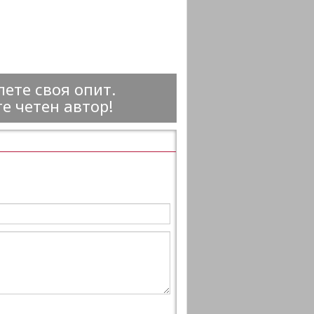
ете своя опит.
е четен автор!