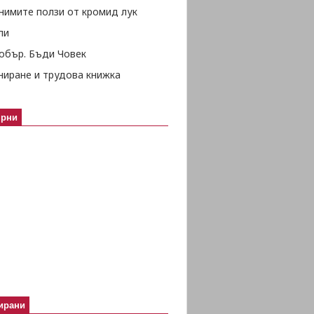
нимите ползи от кромид лук
ли
обър. Бъди Човек
ниране и трудова книжка
ярни
ирани