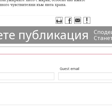
много чувствителни към люта храна.
ете публикация
Сподел
Станет
Guest email