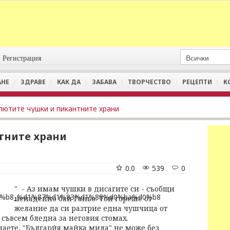
Регистрация
АНЕ
ЗДРАВЕ
КАК ДА
ЗАБАВА
ТВОРЧЕСТВО
РЕЦЕПТИ
К
лютите чушки и пикантните храни
тните храни
0.0
539
0
" - Аз имам чушки в дисагите си - съобщи
ненадейно бай Ганьо. Той гореше от
желание да си разтрие една чушчица от
а съвсем бледна за неговия стомах.
знаете, "Българйя майка мила" не може без