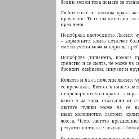
болни. Освен това помага за отвар
Любителите на лютива храна зас
проучване. Те се събуждат по-лес
през деня.
Подобрява настоението. Лютите 
– хормоните, които потискат бол
смели учени можем дори да преб
Подобрява дишането, помага п
средство и се смята, че може да 
бронхит, емфизем, синузит и дру
Колкото и да са полезни лютите 
се прекалява. Лютото в нашето ме
непрепоръчителна храна за хора с
както и за хора, страдащи от с
лютите чушки може да се пр
имат холецистит, гастрит, коли
жлеза. Често лютото предизвик
резултат на това се появяват болки
Въпреки всички посочени ползи, 