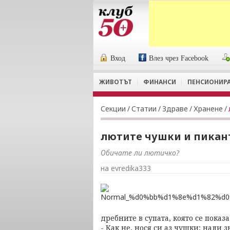
Вход
Влез чрез Facebook
ЖИВОТЪТ
ФИНАНСИ
ПЕНСИОНИР
Секции
/
Статии
/
Здраве
/
Хранене
/
лютите чушки и пикан
Обичате ли лютичко?
на evredika333
дребните в супата, която се показ
- Как не, нося си аз чушки; нали 