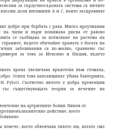
полезни за сърдечносъдовата система са лютите
 високи дози витамини А и С, които заздравяват
яят добре при борбата с рака. Много проучвания
ия на чили и къри понижава риска от раково
нията се съобщава за потискане на растежа на
 страните, където обичайно храната е богата на
гични заболявания са по-малко, сравнено със
Примери за това за Мексико и Индия, където
вата храна увеличава кръвотока към стомаха,
обро. Освен това капсаицинът убива бактерията,
H. Pylori. Съответно лютото е добра превенция
з със съществуващата теория за лечение на
лекчение на артритните болки. Някои от
противовъзпалително действие, което
боляване.
 повече, което облекчава тялото ни, когато сме