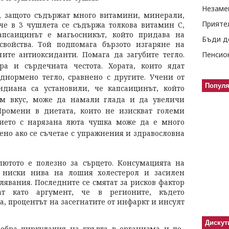
Незаме
, защото съдържат много витамини, минерали,
Прияте
 че в 3 чушлета се съдържа толкова витамин С,
апсаицинът е магьосникът, който придава на
Бъди д
войства. Той подпомага бързото изгаряне на
ните антиоксиданти
. Помага да загубите тегло.
Пенсио
ра и сърдечната честота. Хората, които ядат
днормено тегло, сравнено с другите. Учени от
Попул
диана са установили, че капсаицинът, който
м вкус, може да намали глада и да увеличи
Промени в диетата, които не изискват големи
тието с нарязана люта чушка може да е много
ено ако се съчетае с упражнения и здравословна
ютото е полезно за сърцето. Консумацията на
 ниски нива на лошия холестерол и засилен
явания. Последните се смятат за рисков фактор
ат като аргумент, че в регионите, където
, процентът на засегнатите от инфаркт и инсулт
Дискут
обра циркулация на кръвта в организма и по-