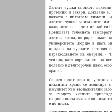
Лютите чушки са много полезни
протеини и захари. Доказано е,
колкото в килограм лимони. К
лютите чушки уникалните им с
калориите и е един от най-сил
Повишават телесната температу
лютива храна, по-рядко имат на
университета Пюрдю в щата Ин
придава на чушките лютивия и
изразходването на енергия. -
"
усилия, като поръсването на яс
полезно в дългосрочен план, особ
храна".
Според новаторски проучвания л
пикантни храни се асоциира с
имунитет към възпалителни забол
за сърцето. Учените привежд
националната кухня е по-пикантна
е по-нисък.
Лютивите храни осигуряват по-д