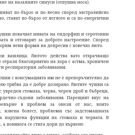
яне на назалните синуси (отпушва носа).
пиват по-бързо и по-лесно според австралийско
но, стават по-бързо от леглото и са по-енергични
чушки покачват нивата на ендорфин и серотонин
ката и отговарят за доброто настроение. Според
орим леки форми на депресия с повечко люто.
ри кашлица. Лютото действа като отхрачващо
се отрази благоприятно на хора с астма, хроничен
ги респираторни заболявания.
чушки с консумацията им не е препоръчително да
ню трябва да е добре дозирано. Лютите чушки са
 увреден стомаха, черва, черен дроб и бъбреци,
ърдечно-съдови заболявания. Парещият вкус на
евърне в проблем за онези от нас, които
т, язвена болест, проблеми със задстомашната
ва нарушена функция на стомаха и червата. В
, а понякога се стига дори до кървене.
консумирайте люто с мярка, особено ако имате