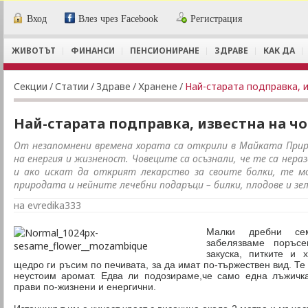
Вход
Влез чрез Facebook
Регистрация
ЖИВОТЪТ
ФИНАНСИ
ПЕНСИОНИРАНЕ
ЗДРАВЕ
КАК ДА
Секции
/
Статии
/
Здраве
/
Хранене
/
Най-старата подправка, 
Най-старата подправка, известна на ч
От незапомнени времена хората са открили в Майката Прир
на енергия и жизненост. Човеците са осъзнали, че те са нер
и ако искат да открият лекарство за своите болки, те м
природата и нейните лечебни подаръци – билки, плодове и зе
на evredika333
Малки дребни се
забелязваме поръс
закуска, питките и 
щедро ги ръсим по печивата, за да имат по-тържествен вид. Те
неустоим аромат. Едва ли подозираме,че само една лъжичк
прави по-жизнени и енергични.