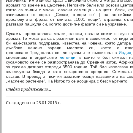
Източникът им е кичест храст с височина около 2 метра и мъхес
аромат по време на цъфтене. Неговите бели или розови цвето
които са пълни с малки овални семенца - на цвят бели, кр
зависимост от сорта. „Сезам, отвори се” ( на английски
прословутата фраза от книгата „1001 нощи”, отразява отл
разтваря пашкула си, когато достигне фазата си на узряване.
Сусамът представлява малки, плоски, овални семки с вкус н
аромат. Те могат да са с различен цвят в зависимост от вида 
би най-старата подправка, известна на човека, която датира
дълбоко ценено заради маслото си, което е изкл
гранясване.Предполага се, че сусамът е възникнал в
Индия
споменава в индийските
легенди
, в които е бил символ н
сусамовото семе се разпространява до Средния изток, Африк
за сусама датират отпреди 3500 години. Той бил използван 
зеленчукови блюда и като лекарствено средство. Семената
състав. В превод от всички азиатски езици названието на с
„маслено растение“. На Изток то се асоциира с безсмъртието.
Следва продължение...
Създадена на 23.01.2015 г.