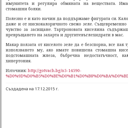
имунитета и регулира обмяната на веществата. Им
стомашни болки.
Полезно е и като начин да поддържаме фигурата си. Кал
даже и от нискокалоричното свежо зеле. Същевременно
чувство за засищане. Тартроновата киселина съдържа
превръщането на захарта и другитевъглехидрати в мас.
Макар ползата от киселото зеле да е безспорна, все пак 
използването му, ако имате повишена стомашна кисе
подстомашната жлеза, бъбречна недостатъчност, 
хипертония.
Източник:
http://gotvach.bg/n5-14590-
%D0%9D%D0%B5%D0%BE%D0%B1%D0%B8%D0%BA%D0%BD
Създадена на 17.12.2015 г.