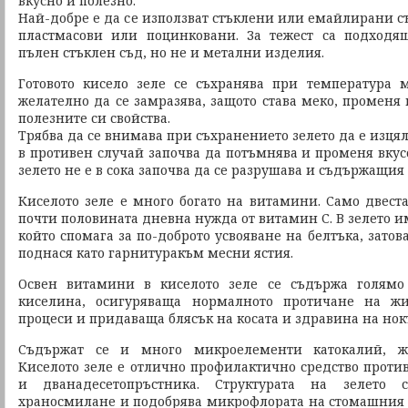
вкусно и полезно.
Най-добре е да се използват стъклени или емайлирани с
пластмасови или поцинковани. За тежест са подход
пълен стъклен съд, но не и метални изделия.
Готовото кисело зеле се съхранява при температура 
желателно да се замразява, защото става меко, променя 
полезните си свойства.
Трябва да се внимава при съхранението зелето да е изцял
в противен случай започва да потъмнява и променя вкусо
зелето не е в сока започва да се разрушава и съдържащия 
Киселото зеле е много богато на витамини. Само двеста
почти половината дневна нужда от витамин С. В зелето и
който спомага за по-доброто усвояване на белтъка, затов
поднася като гарнитуракъм месни ястия.
Освен витамини в киселото зеле се съдържа голямо
киселина, осигуряваща нормалното протичане на ж
процеси и придаваща блясък на косата и здравина на нок
Съдържат се и много микроелементи катокалий, же
Киселото зеле е отлично профилактично средство против
и дванадесетопръстника. Структурата на зелето с
храносмилане и подобрява микрофлората на стомашния т