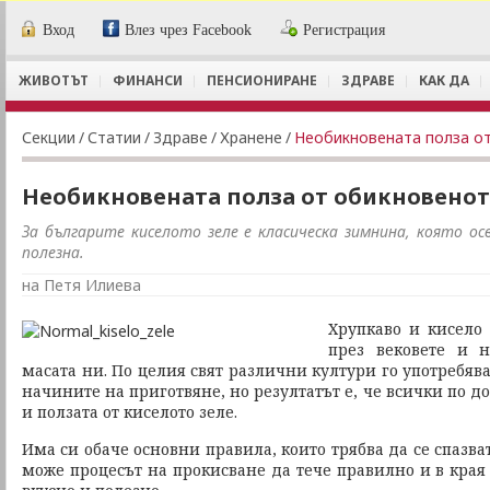
Вход
Влез чрез Facebook
Регистрация
ЖИВОТЪТ
ФИНАНСИ
ПЕНСИОНИРАНЕ
ЗДРАВЕ
КАК ДА
Секции
/
Статии
/
Здраве
/
Хранене
/
Необикновената полза от
Необикновената полза от обикновенот
За българите киселото зеле е класическа зимнина, която ос
полезна.
на Петя Илиева
Хрупкаво и кисело
през вековете и 
масата ни. По целия свят различни култури го употребява
начините на приготвяне, но резултатът е, че всички по д
и ползата от киселото зеле.
Има си обаче основни правила, които трябва да се спазва
може процесът на прокисване да тече правилно и в края